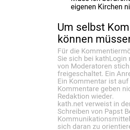
eigenen Kirchen n
Um selbst Kom
können müssen 
Für die Kommentiermög
Sie sich bei
kathLogin 
von Moderatoren stich
freigeschaltet. Ein Anr
Ein Kommentar ist auf
Kommentare geben nic
Redaktion wieder.
kath.net verweist in
Schreiben von Papst B
Kommunikationsmittel 
sich daran zu orientie