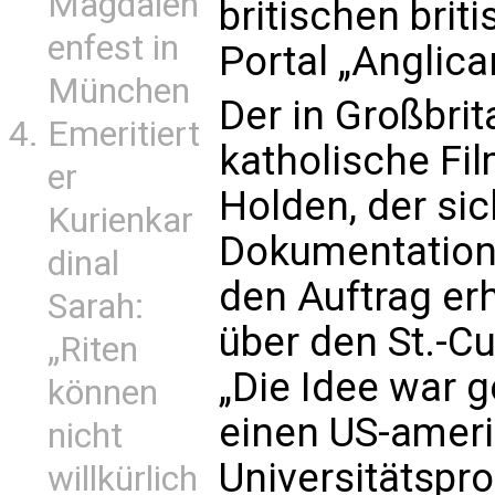
Magdalen
britischen brit
enfest in
Portal „Anglican
München
Der in Großbri
Emeritiert
katholische Fi
er
Holden, der sic
Kurienkar
Dokumentationen
dinal
den Auftrag er
Sarah:
über den St.-C
„Riten
„Die Idee war 
können
einen US-amer
nicht
Universitätspr
willkürlich