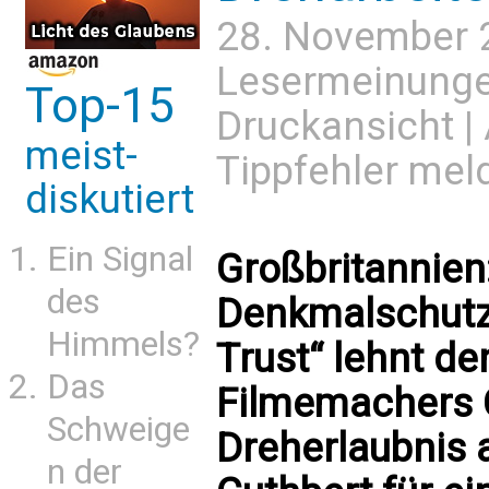
28. November 
Lesermeinung
Top-15
Druckansicht
|
meist-
Tippfehler mel
diskutiert
Ein Signal
Großbritannien
des
Denkmalschutzo
Himmels?
Trust“ lehnt d
Das
Filmemachers C
Schweige
Dreherlaubnis 
n der