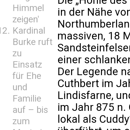
Die „Höhle des 
Himmel
in der Nähe von
zeigen'
Northumberlan
Kardinal
massiven, 18 
Burke ruft
Sandsteinfelse
zu
einer schlanke
Einsatz
Der Legende na
für Ehe
Cuthbert im Jah
und
Lindisfarne, u
Familie
im Jahr 875 n. 
auf – bis
lokal als Cuddy
zum