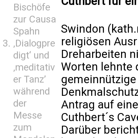
Cuthbert für ei
Bischöfe
zur Causa
Swindon (kath.
Spahn
religiösen Aus
‚Dialogpre
Dreharbeiten ni
digt‘ und
Worten lehnte d
‚meditativ
gemeinnützige 
er Tanz’
Denkmalschutz 
während
der
Antrag auf ein
Messe
Cuthbert´s Cave
zum
Darüber berich