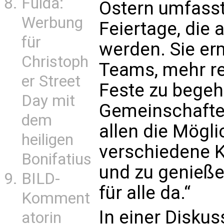
Fulda:
Ostern umfasst
Werbung
Feiertage, die 
für
werden. Sie er
Christoph
Teams, mehr rel
er Street
Feste zu begeh
Day mit
Gemeinschafte
dem
allen die Mögli
heiligen
verschiedene K
Bonifatius
und zu genießen
BILD-
für alle da.“
Komment
In einer Diskus
atorin