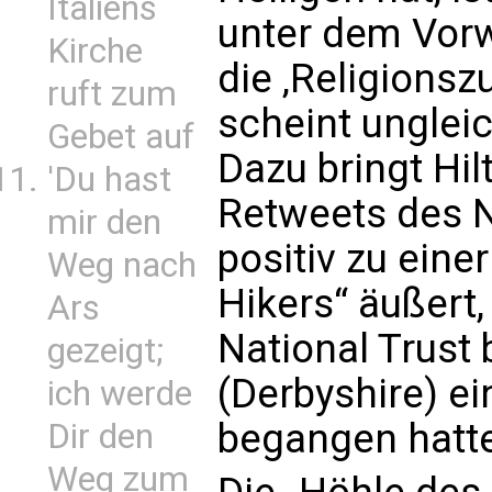
Italiens
unter dem Vorwa
Kirche
die ‚Religionsz
ruft zum
scheint unglei
Gebet auf
Dazu bringt Hi
'Du hast
Retweets des Na
mir den
positiv zu ein
Weg nach
Hikers“ äußert,
Ars
National Trust 
gezeigt;
(Derbyshire) e
ich werde
begangen hatt
Dir den
Weg zum