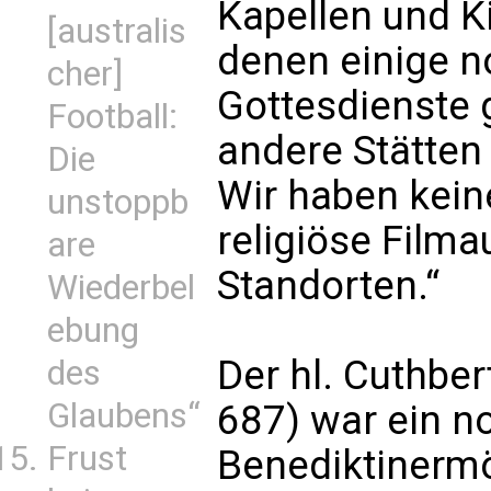
Kapellen und K
[australis
denen einige n
cher]
Gottesdienste 
Football:
andere Stätten
Die
Wir haben keine
unstoppb
religiöse Film
are
Standorten.“
Wiederbel
ebung
Der hl. Cuthber
des
Glaubens“
687) war ein n
Frust
Benediktinerm