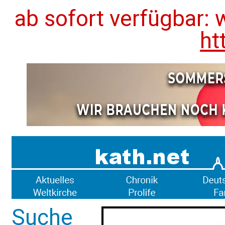
ab sofort verfügbar: 
ht
Suche