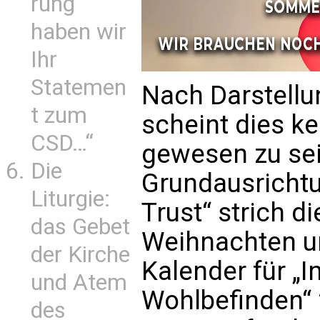
rung
haben wir
Ihr
Statemen
Nach Darstellu
t zum
scheint dies ke
CSD…“
gewesen zu sei
Die
Grundausrichtu
Liturgie:
Trust“ strich d
das Gebet
Weihnachten u
der Kirche
Kalender für „I
und Atem
Wohlbefinden“ 
des