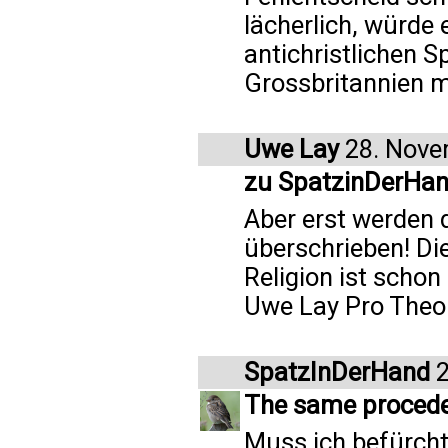
lächerlich, würde e
antichristlichen Sp
Grossbritannien m
Uwe Lay
28. Nove
zu SpatzinDerHa
Aber erst werden 
überschrieben! Die
Religion ist schon
Uwe Lay Pro Theo
SpatzInDerHand
2
The same procede
Muss ich befürcht