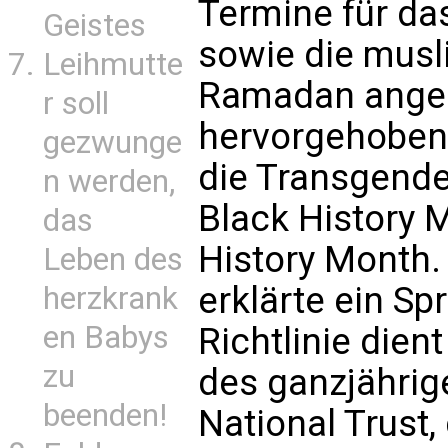
Termine für das
Geistes
sowie die musl
Leihmutte
Ramadan angeg
r soll
hervorgehoben
gezwunge
die Transgend
n werden,
Black History 
das
History Month
Leben des
erklärte ein Sp
herzkrank
en Babys
Richtlinie dien
zu
des ganzjähri
beenden!
National Trust