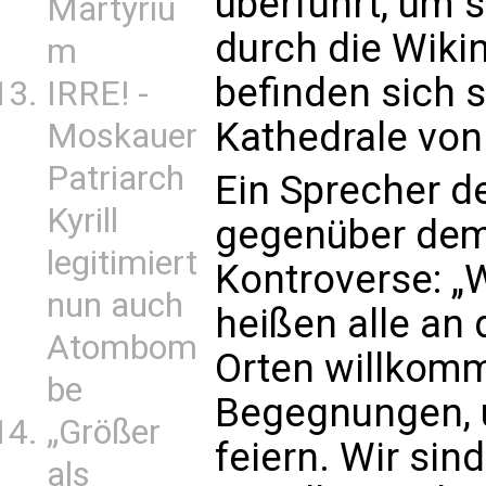
überführt, um 
Martyriu
durch die Wiki
m
befinden sich s
IRRE! -
Kathedrale vo
Moskauer
Patriarch
Ein Sprecher de
Kyrill
gegenüber dem 
legitimiert
Kontroverse: „W
nun auch
heißen alle an
Atombom
Orten willkomm
be
Begegnungen, u
„Größer
feiern. Wir sind
als