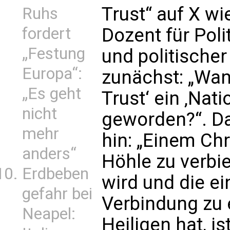
Trust“ auf X wie
Ruhs
fordert
Dozent für Poli
„Festung
und politische
Europa“:
zunächst: „Wan
„Es geht
Trust‘ ein ‚Nati
nicht
geworden?“. Da
mehr
hin: „Einem Chr
anders“
Höhle zu verbie
Erdbeben
wird und die ei
gefahr bei
Verbindung zu 
Neapel:
Heiligen hat, i