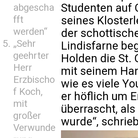
Studenten auf 
abgescha
fft
seines Kloster
werden“
der schottisch
„Sehr
Lindisfarne beg
geehrter
Holden die St. 
Herr
mit seinem Han
Erzbischo
wie es viele Yo
f Koch,
er höflich um E
mit
überrascht, als
großer
wurde“, schrieb
Verwunde