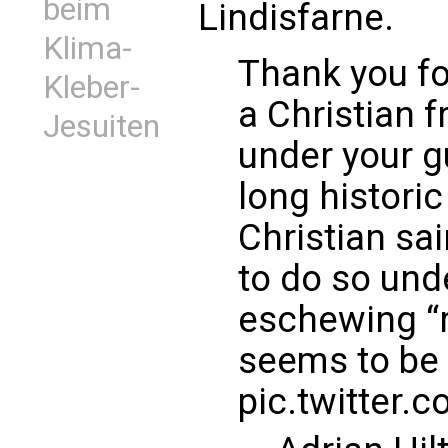
beim
Lindisfarne.
Klima-
Thank you fo
Kleber-
a Christian f
Jesuiten
under your g
long historic
Christian sa
to do so unde
eschewing “re
seems to be 
pic.twitter