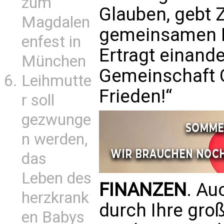
zum
Glauben, gebt 
Magdalen
gemeinsamen Ho
enfest in
Ertragt einande
München
Gemeinschaft G
Leihmutte
Frieden!“
r soll
gezwunge
n werden,
das
Leben des
FINANZEN
. Au
herzkrank
durch Ihre gro
en Babys