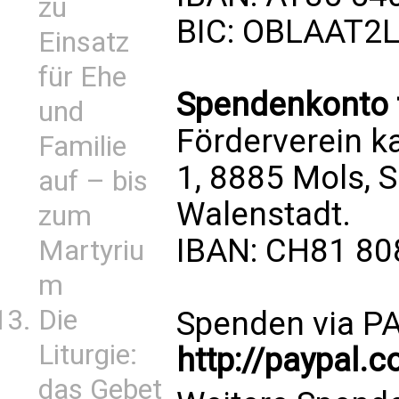
zu
BIC: OBLAAT2
Einsatz
für Ehe
Spendenkonto f
und
Förderverein k
Familie
1, 8885 Mols, 
auf – bis
Walenstadt.
zum
IBAN: CH81 80
Martyriu
m
Die
Spenden via 
Liturgie:
http://paypal.
das Gebet