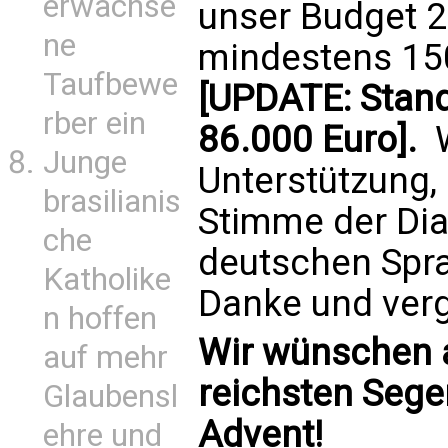
erwachse
unser Budget 2
ne
mindestens 15
Taufbewe
[UPDATE: Stand
rber ein
86.000 Euro].
W
Junge
Unterstützung, 
brasilianis
Stimme der Dia
che
deutschen Spr
Katholike
Danke und verge
n hoffen
Wir wünschen a
auf mehr
reichsten Seg
Glaubensl
Advent!
ehre und