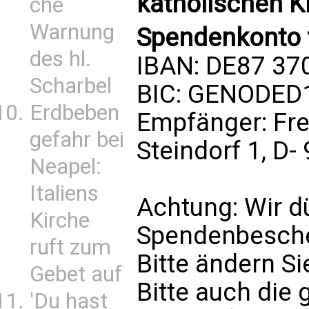
katholischen Ki
che
Warnung
Spendenkonto 
des hl.
IBAN: DE87 37
Scharbel
BIC: GENODED
Erdbeben
Empfänger: Fre
gefahr bei
Steindorf 1, D
Neapel:
Italiens
Achtung: Wir d
Kirche
Spendenbesche
ruft zum
Bitte ändern Si
Gebet auf
Bitte auch die
'Du hast