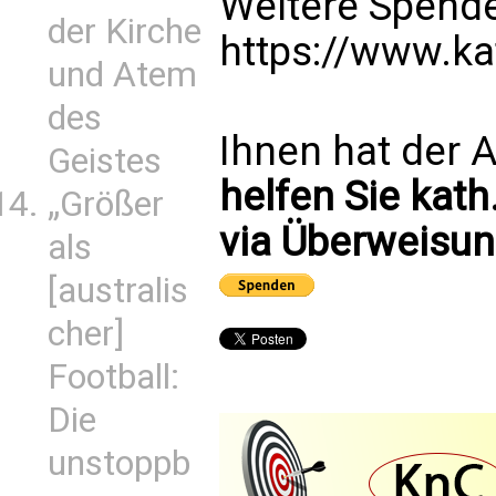
Weitere Spende
der Kirche
https://www.k
und Atem
des
Ihnen hat der A
Geistes
helfen Sie kath
„Größer
via Überweisun
als
[australis
cher]
Football:
Die
unstoppb