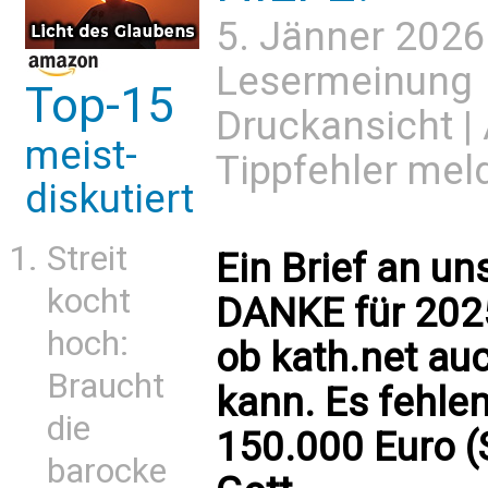
5. Jänner 2026
Lesermeinung
Top-15
Druckansicht
|
meist-
Tippfehler mel
diskutiert
Streit
Ein Brief an un
kocht
DANKE für 2025
hoch:
ob kath.net a
Braucht
kann. Es fehle
die
150.000 Euro (S
barocke