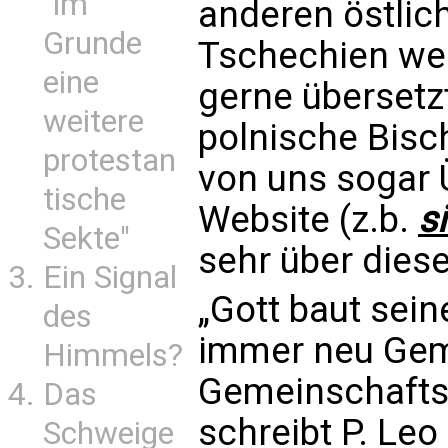
"im
anderen östlic
Grunde
Tschechien wer
eine
gerne übersetzt
weitere
polnische Bis
protestan
von uns sogar 
tische
Website (z.b.
s
Sekte"
sehr über dies
Ein Signal
„Gott baut sein
des
immer neu Gem
Himmels?
Gemeinschaftst
Das
schreibt P. Leo
Schweige