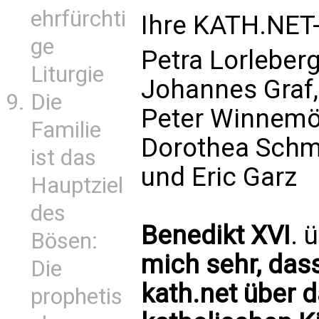
ehrfürchti
Ihre KATH.NET
ge
Petra Lorleberg
Liturgie
Johannes Graf,
Die
Peter Winnemöl
Familie
Dorothea Schmi
ist das
und Eric Garz
Hauptziel
des
Benedikt XVI
. 
Bösen:
mich sehr, dass
Die
kath.net über d
prophetis