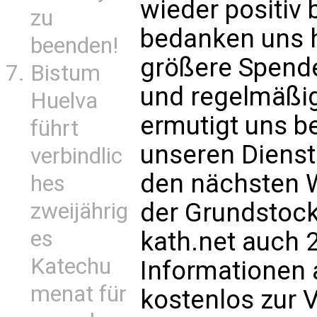
wieder positiv 
zu
bedanken uns he
beenden!
größere Spende
Bistum
und regelmäßi
Huelva
ermutigt uns bei
führt
unseren Dienst 
verbindlic
den nächsten 
hes
der Grundstock
zweijährig
es
kath.net auch 
Katechu
Informationen a
menat für
kostenlos zur V