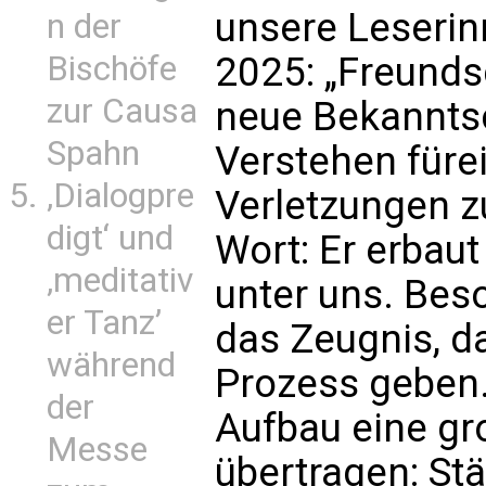
unsere Leseri
n der
Bischöfe
2025: „Freunds
zur Causa
neue Bekanntsc
Spahn
Verstehen füre
‚Dialogpre
Verletzungen z
digt‘ und
Wort: Er erbaut
‚meditativ
unter uns. Beso
er Tanz’
das Zeugnis, d
während
Prozess geben.
der
Aufbau eine g
Messe
übertragen: St