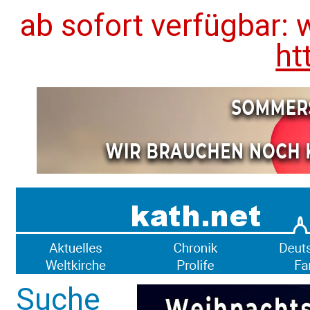
ab sofort verfügbar: 
ht
Suche