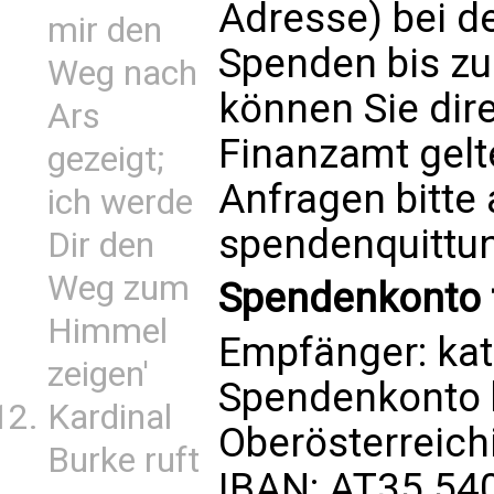
Adresse) bei d
mir den
Spenden bis zu
Weg nach
können Sie dir
Ars
Finanzamt gelt
gezeigt;
Anfragen bitte
ich werde
spendenquittu
Dir den
Weg zum
Spendenkonto f
Himmel
Empfänger: kat
zeigen'
Spendenkonto 
Kardinal
Oberösterreic
Burke ruft
IBAN: AT35 54