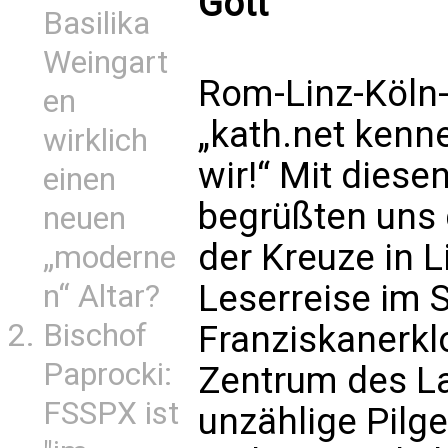
Gott
Basilika
Weingart
Rom-Linz-Köln-
en
„kath.net kenne
wirklich
wir!“ Mit dies
einen
begrüßten uns 
neuen
der Kreuze in 
„moderne
Leserreise im 
n“ Altar?
Bischof
Franziskanerklo
Paprocki:
Zentrum des La
FSSPX ist
unzählige Pilg