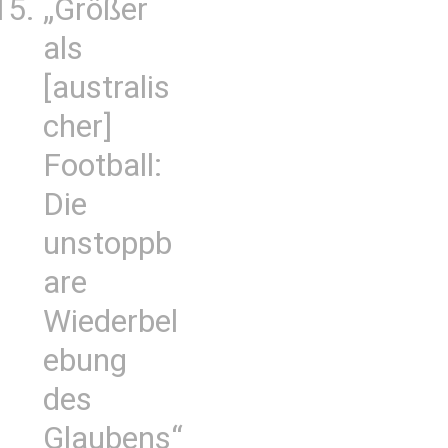
„Größer
als
[australis
cher]
Football:
Die
unstoppb
are
Wiederbel
ebung
des
Glaubens“