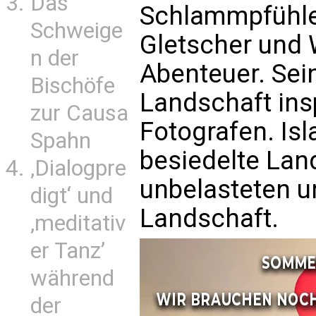
Das
Schlammpfühle
Schweige
Gletscher und 
n der
Abenteuer. Se
Bischöfe
Landschaft insp
zur Causa
Fotografen. Is
Spahn
besiedelte Land
‚Dialogpre
unbelasteten 
digt‘ und
Landschaft.
‚meditativ
er Tanz’
während
der