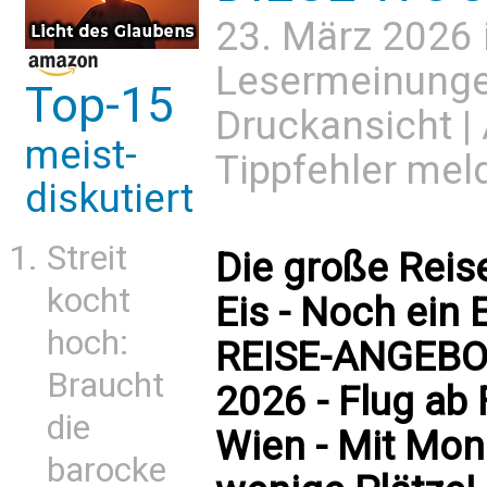
23. März 2026 
Lesermeinung
Top-15
Druckansicht
|
meist-
Tippfehler mel
diskutiert
Streit
Die große Reise
kocht
Eis - Noch ein
hoch:
REISE-ANGEBOT 
Braucht
2026 - Flug ab
die
Wien - Mit Mon
barocke