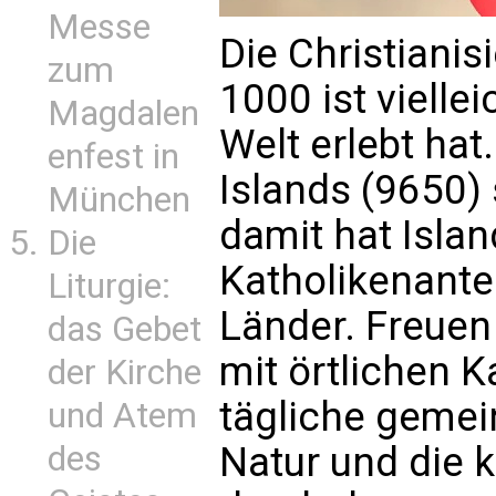
Messe
Die Christianis
zum
1000 ist viellei
Magdalen
Welt erlebt hat
enfest in
Islands (9650) 
München
damit hat Isla
Die
Katholikenante
Liturgie:
Länder. Freuen
das Gebet
mit örtlichen K
der Kirche
tägliche gemei
und Atem
des
Natur und die k