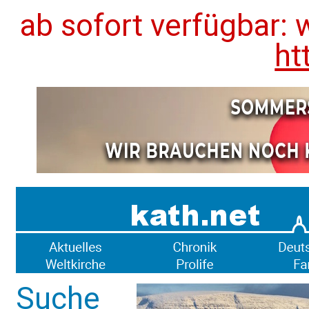
ab sofort verfügbar: 
ht
Suche