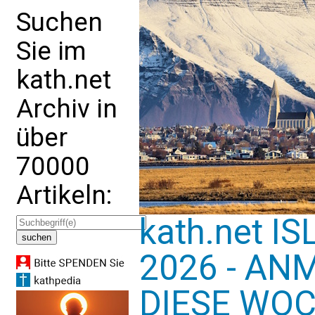
Suchen
Sie im
kath.net
Archiv in
über
70000
Artikeln:
kath.net I
2026 - AN
DIESE WOCH