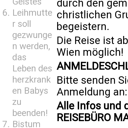
Geistes
durch den gem
Leihmutte
christlichen G
r soll
begeistern.
gezwunge
Die Reise ist 
n werden,
Wien möglich!
das
ANMELDESCHLU
Leben des
Bitte senden Si
herzkrank
en Babys
Anmeldung an
zu
Alle Infos und
beenden!
REISEBÜRO M
Bistum