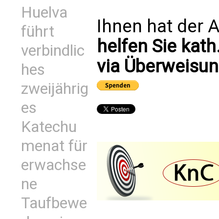
Huelva
Ihnen hat der A
führt
helfen Sie kath
verbindlic
via Überweisun
hes
zweijährig
es
Katechu
menat für
erwachse
ne
Taufbewe