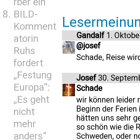
rber ein
BILD-
Lesermeinu
Komment
Gandalf
1. Oktobe
atorin
@josef
Ruhs
Schade, Reise wir
fordert
„Festung
Josef
30. Septem
Europa“:
Schade
„Es geht
wir können leider 
Beginn der Ferien 
nicht
hätten uns sehr ge
mehr
so schön wie die 
anders“
Schweden, oder noc