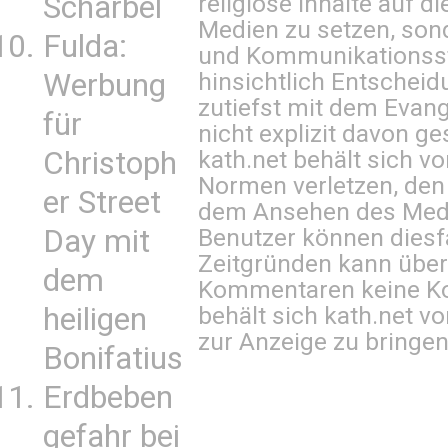
Scharbel
religiöse Inhalte auf 
Medien zu setzen, sond
Fulda:
und Kommunikationsst
Werbung
hinsichtlich Entscheid
zutiefst mit dem Eva
für
nicht explizit davon ge
Christoph
kath.net behält sich v
Normen verletzen, den
er Street
dem Ansehen des Mediu
Day mit
Benutzer können diesfa
Zeitgründen kann über
dem
Kommentaren keine Ko
heiligen
behält sich kath.net vo
zur Anzeige zu bringen
Bonifatius
Erdbeben
gefahr bei