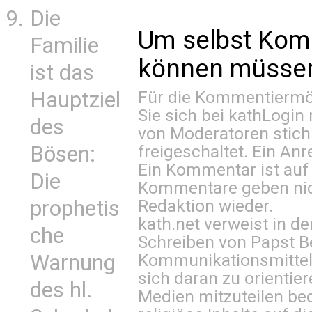
Die
Um selbst Kom
Familie
können müssen 
ist das
Hauptziel
Für die Kommentiermög
Sie sich bei
kathLogin 
des
von Moderatoren stich
Bösen:
freigeschaltet. Ein Anr
Ein Kommentar ist auf
Die
Kommentare geben nic
prophetis
Redaktion wieder.
kath.net verweist in
che
Schreiben von Papst B
Warnung
Kommunikationsmittel 
sich daran zu orientie
des hl.
Medien mitzuteilen be