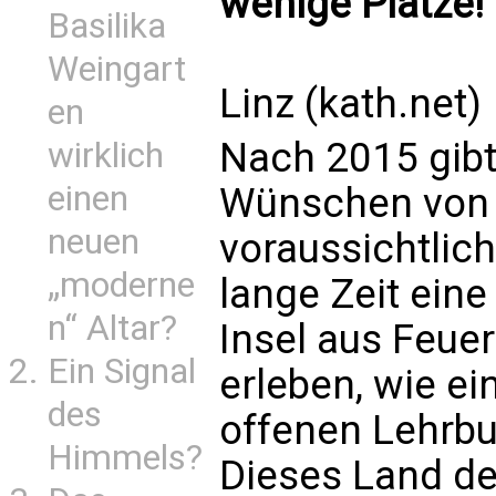
wenige Plätze!
Basilika
Weingart
Linz (kath.net)
en
Nach 2015 gibt 
wirklich
einen
Wünschen von 
neuen
voraussichtlich
„moderne
lange Zeit eine
n“ Altar?
Insel aus Feue
Ein Signal
erleben, wie ei
des
offenen Lehrbu
Himmels?
Dieses Land d