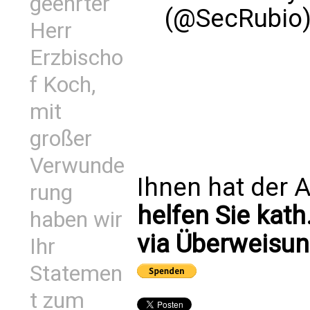
geehrter
(@SecRubio
Herr
Erzbischo
f Koch,
mit
großer
Verwunde
Ihnen hat der A
rung
helfen Sie kath
haben wir
via Überweisun
Ihr
Statemen
t zum