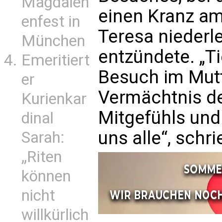
Magdalen
einen Kranz am
enfest in
Teresa niederl
München
entzündete. „T
Emeritiert
Besuch im Mutt
er
Vermächtnis de
Kurienkar
Mitgefühls und 
dinal
uns alle“, schri
Sarah:
„Riten
können
nicht
willkürlich