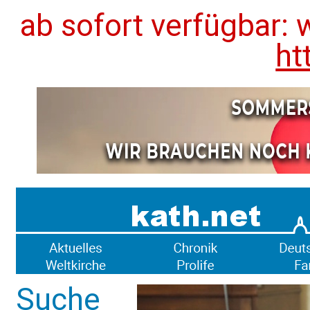
ab sofort verfügbar: 
ht
Suche