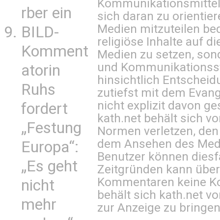
Kommunikationsmittel 
rber ein
sich daran zu orientie
Medien mitzuteilen be
BILD-
religiöse Inhalte auf 
Komment
Medien zu setzen, sond
und Kommunikationsst
atorin
hinsichtlich Entscheid
Ruhs
zutiefst mit dem Eva
nicht explizit davon ge
fordert
kath.net behält sich v
„Festung
Normen verletzen, den
dem Ansehen des Mediu
Europa“:
Benutzer können diesfa
„Es geht
Zeitgründen kann über
Kommentaren keine Ko
nicht
behält sich kath.net vo
mehr
zur Anzeige zu bringen