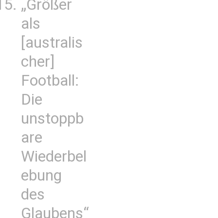
„Größer
als
[australis
cher]
Football:
Die
unstoppb
are
Wiederbel
ebung
des
Glaubens“