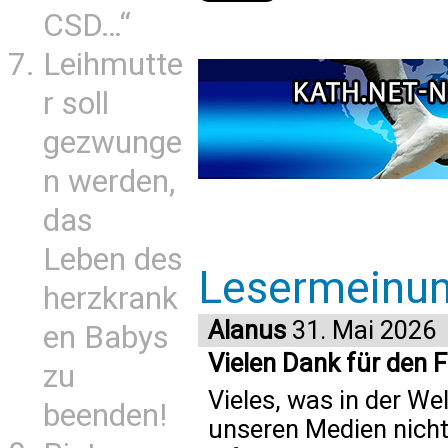
CSD…“
Leihmutte
r soll
gezwunge
n werden,
das
Leben des
Lesermeinu
herzkrank
Alanus
31. Mai 2026
en Babys
Vielen Dank für den F
zu
Vieles, was in der Wel
beenden!
unseren Medien nich