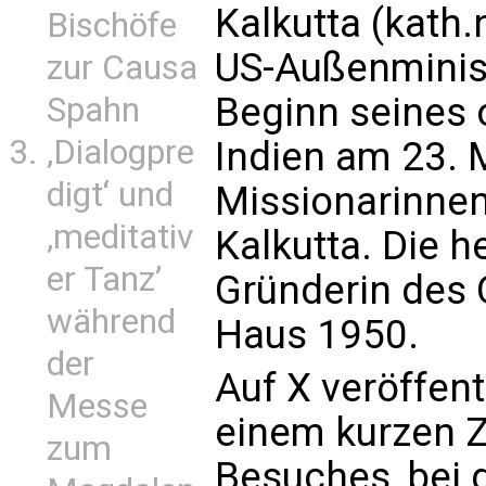
Kalkutta (kath.
Bischöfe
US-Außenminis
zur Causa
Beginn seines o
Spahn
‚Dialogpre
Indien am 23. 
digt‘ und
Missionarinnen
‚meditativ
Kalkutta. Die h
er Tanz’
Gründerin des 
während
Haus 1950.
der
Auf X veröffent
Messe
einem kurzen 
zum
Besuches, bei 