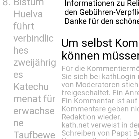
Bistum
Informationen zu Rel
den Gebühren-Verpfli
Huelva
Danke für den schöne
führt
verbindlic
Um selbst Kom
hes
können müssen 
zweijährig
Für die Kommentiermög
es
Sie sich bei
kathLogin 
von Moderatoren stich
Katechu
freigeschaltet. Ein Anr
menat für
Ein Kommentar ist auf
Kommentare geben nic
erwachse
Redaktion wieder.
ne
kath.net verweist in
Schreiben von Papst B
Taufbewe