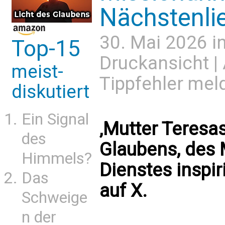
Nächstenli
30. Mai 2026 i
Top-15
Druckansicht
|
meist-
Tippfehler mel
diskutiert
Ein Signal
‚Mutter Teresa
des
Glaubens, des 
Himmels?
Dienstes inspiri
Das
auf X.
Schweige
n der