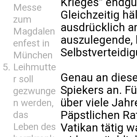
Krieges“ endgül
Messe
Gleichzeitig hä
zum
ausdrücklich am
Magdalen
auszulegende, 
enfest in
Selbstverteidig
München
Leihmutte
Genau an diesem
r soll
Spiekers an. Fü
gezwunge
über viele Jahr
n werden,
Päpstlichen Rat
das
Leben des
Vatikan tätig w