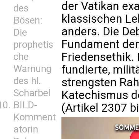
der Vatikan ex
des
klassischen Le
Bösen:
anders. Die Deb
Die
Fundament der
prophetis
Friedensethik. 
che
Warnung
fundierte, mili
des hl.
strengsten Ra
Scharbel
Katechismus de
BILD-
(Artikel 2307 b
Komment
atorin