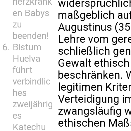
herzkrank
widersprüchlich
en Babys
maßgeblich auf
zu
Augustinus (3
beenden!
Lehre vom gere
Bistum
schließlich gen
Huelva
Gewalt ethisch
führt
beschränken. 
verbindlic
legitimen Krite
hes
Verteidigung im
zweijährig
zwangsläufig w
es
ethischen Maßs
Katechu