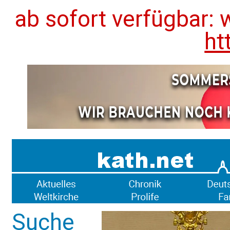
ab sofort verfügbar: 
ht
Suche