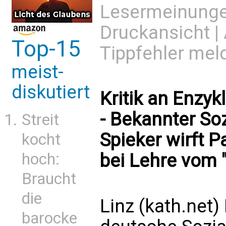
Lesermeinung
Druckansicht
|
Top-15
Tippfehler mel
meist-
diskutiert
Kritik an Enzyk
- Bekannter So
Streit
Spieker wirft P
kocht
hoch:
bei Lehre vom 
Braucht
die
Linz (kath.net
barocke