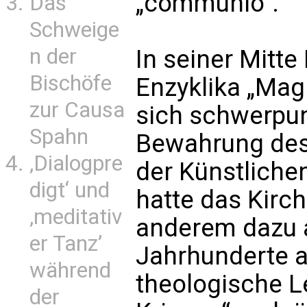
„communio“.
Das
Schweige
n der
In seiner Mitte
Bischöfe
Enzyklika „Mag
zur Causa
sich schwerpu
Spahn
Bewahrung des
‚Dialogpre
der Künstlichen
digt‘ und
hatte das Kirc
‚meditativ
anderem dazu 
er Tanz’
Jahrhunderte al
während
theologische L
der