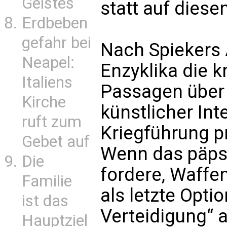
Geistes
statt auf diese
Erdbeben
gefahr bei
Nach Spiekers 
Neapel:
Enzyklika die kr
Italiens
Passagen über 
Kirche
künstlicher Int
ruft zum
Kriegführung pr
Gebet auf
Wenn das päpst
Die
fordere, Waffen
Familie
als letzte Optio
ist das
Verteidigung“ 
Hauptziel