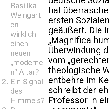
deutsche Sozia
Basilika
hat überraschen
Weingart
ersten Sozialen
en
geäußert. Die 
wirklich
„Magnifica hum
einen
Überwindung de
neuen
vom „gerechten
„moderne
theologische W
n“ Altar?
entbehre im Ke
Ein Signal
schreibt der e
des
Professor in ei
Himmels?