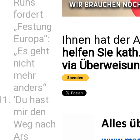
Ruhs
fordert
„Festung
Europa“:
Ihnen hat der A
„Es geht
helfen Sie kath
nicht
via Überweisun
mehr
anders“
'Du hast
mir den
Weg nach
Ars