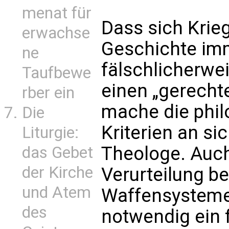
menat für
Dass sich Krieg
erwachse
Geschichte im
ne
fälschlicherwe
Taufbewe
einen „gerechte
rber ein
mache die phil
Die
Kriterien an si
Liturgie:
Theologe. Auch
das Gebet
der Kirche
Verurteilung b
und Atem
Waffensysteme 
des
notwendig ein f