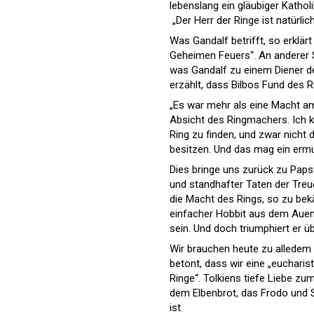
lebenslang ein gläubiger Kathol
„Der Herr der Ringe ist natürli
Was Gandalf betrifft, so erklär
Geheimen Feuers“. An anderer St
was Gandalf zu einem Diener de
erzählt, dass Bilbos Fund des 
„Es war mehr als eine Macht am
Absicht des Ringmachers. Ich k
Ring zu finden, und zwar nicht 
besitzen. Und das mag ein ermu
Dies bringe uns zurück zu Paps
und standhafter Taten der Treue
die Macht des Rings, so zu bekäm
einfacher Hobbit aus dem Auen
sein. Und doch triumphiert er ü
Wir brauchen heute zu alledem 
betont, dass wir eine „eucharist
Ringe“. Tolkiens tiefe Liebe zu
dem Elbenbrot, das Frodo und S
ist.