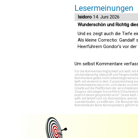
Lesermeinungen
Isidoro
14. Juni 2026
Wunderschön und Richtig dies
Und es zeigt auch die Tiefe e
Als kleine Correctio: Gandalf
Heerführern Gondor’s vor der
Um selbst Kommentare verfasse
Für die Kommentiermöglichkeit von kath.net-
stichprobenartig überprüft und freigeschalte
Kommentare geben nicht notwendigerweise di
kath.net verweist in dem Zusammenhang auch
Kommentatoren dazu ein, sich daran zu orien
Inhalte auf die Plattformen der verschieden
Zeugnis abzulegen hinsichtlich Entscheidung
explizit davon gesprochen wird." (
www.kath.
kath.net behält sich vor, Kommentare, welch
zuwiderlaufen, zu entfernen. Die Benutzer k
Kommentaren keine Korrespondenz geführt werd