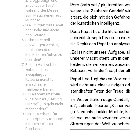
‚Dialogpredigt‘ und
Rom (kath.net / pk) Inmitten von
‚meditativer Tanz’
während der Messe
weise alte Zauberer Gandalf wir
zum Magdalenenfest in
zitiert, die sich mit den Gefa
München
der künstlichen Intelligenz.
Die Liturgie: das Gebet
der Kirche und Atem
Dass Papst Leo die literarische 
des Geistes
schreibt Joseph Pearce in ein
Leihmutter soll
die Replik des Papstes analysier
gezwungen werden,
das Leben des
„Es ist nicht unsere Aufgabe, 
herzkranken Babys zu
unserer Macht steht, um in den J
beenden!
Feldern, die wir kennen, auszu
Bistum Huelva führt
verbindliches
Bebauen vorfinden“, sagt der a
zweijähriges
Papst Leo fügt diesen Worten die
Katechumenat für
erwachsene
wird nicht aus einer einzigen 
Taufbewerber ein
standhafter Taten der Treue, di
BILD-Kommentatorin
Ruhs fordert „Festung
Im Wesentlichen sage Gandalf,
Europa“: „Es geht nicht
ist“, schreibt Pearce. „Keiner v
mehr anders“
größtenteils dunkler Mächte, k
Fulda: Werbung für
die sie uns aufzuzwingen versuc
Christopher Street Day
Strömungen der Welt zu beher
mit dem heiligen
Bonifatius