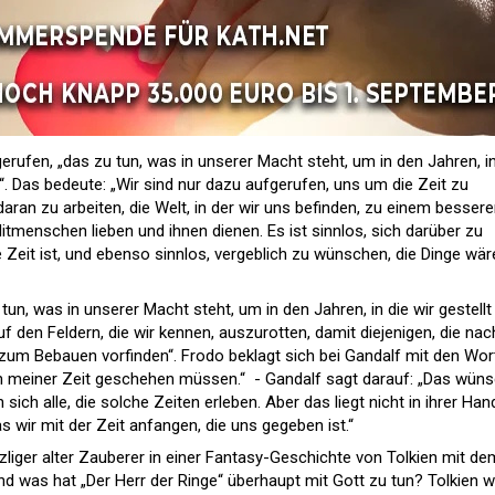
erufen, „das zu tun, was in unserer Macht steht, um in den Jahren, in
ten“. Das bedeute: „Wir sind nur dazu aufgerufen, uns um die Zeit zu
daran zu arbeiten, die Welt, in der wir uns befinden, zu einem bessere
tmenschen lieben und ihnen dienen. Es ist sinnlos, sich darüber zu
 Zeit ist, und ebenso sinnlos, vergeblich zu wünschen, die Dinge wär
un, was in unserer Macht steht, um in den Jahren, in die wir gestellt 
uf den Feldern, die wir kennen, auszurotten, damit diejenigen, die nac
m Bebauen vorfinden“. Frodo beklagt sich bei Gandalf mit den Wor
in meiner Zeit geschehen müssen.“ - Gandalf sagt darauf: „Das wün
ich alle, die solche Zeiten erleben. Aber das liegt nicht in ihrer Han
 wir mit der Zeit anfangen, die uns gegeben ist.“
zliger alter Zauberer in einer Fantasy-Geschichte von Tolkien mit de
nd was hat „Der Herr der Ringe“ überhaupt mit Gott zu tun? Tolkien w