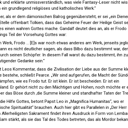
ik und erklärte unmissverständlich, was viele Fantasy-Leser nicht wis
ch ein grundlegend religiöses und katholisches Werk.“
t er, als er dem dämonischen Balrog gegenübersteht, er sei „ein Diene
elle offenbart Tolkien, dass das Geheime Feuer der Heilige Geist se
s einen wahren Gottes mache. Gandalf deutet dies an, als er Frodo
Rings Teil der Vorsehung Gottes war:
 Werk, Frodo … [E]s war noch etwas anderes am Werk, jenseits jegli
ann es nicht deutlicher sagen, als dass Bilbo dazu bestimmt war, de
durch seinen Schöpfer. In diesem Fall warst du dazu bestimmt, ihn zu
tigender Gedanke sein.“
t Leos Kommentar, dass die Zivilisation der Liebe aus der Summe kl
 bestehe, schließt Pearce. „Wir sind aufgerufen, die Macht der Sünd
pfen, wie es Frodo tut. Er ist klein. Er ist bescheiden. Er ist ein
land. Er gehört nicht zu den Mächtigen und Hohen, noch möchte er 
ber das Böse durch ,die Summe kleiner und standhafter Taten der Tre
die Hilfe Gottes, betont Papst Leo in „Magnifica Humanitas“, wo er
ische Spiritualität“ brauchen. Auch hier gibt es Parallelen in „Der Herr
m Allerheiligsten Sakrament findet ihren Ausdruck in Form von Lemba
am stärkt, als sie das Tal des Todes betreten, das als Mordor bekan