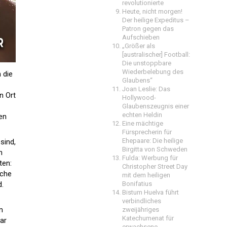
revolutionierte
Heute, nicht morgen!
Der heilige Expeditus –
Patron gegen das
Aufschieben
„Größer als
[australischer] Football:
Die unstoppbare
Wiederbelebung des
 die
Glaubens“
Joan Leslie: Das
n Ort
Hollywood-
Glaubenszeugnis einer
echten Heldin
en
Eine mächtige
Fürsprecherin für
Ehepaare: Die heilige
sind,
Birgitta von Schweden
h
Fulda: Werbung für
ten:
Christopher Street Day
sche
mit dem heiligen
d.
Bonifatius
Bistum Huelva führt
verbindliches
m
zweijähriges
Katechumenat für
ar
erwachsene