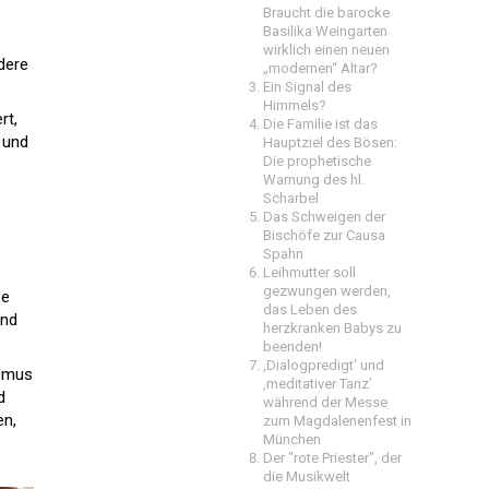
Braucht die barocke
Basilika Weingarten
wirklich einen neuen
dere
„modernen“ Altar?
Ein Signal des
Himmels?
rt,
Die Familie ist das
 und
Hauptziel des Bösen:
Die prophetische
Warnung des hl.
Scharbel
Das Schweigen der
Bischöfe zur Causa
Spahn
Leihmutter soll
gezwungen werden,
be
das Leben des
und
herzkranken Babys zu
beenden!
‚Dialogpredigt‘ und
ismus
‚meditativer Tanz’
d
während der Messe
en,
zum Magdalenenfest in
München
Der "rote Priester", der
die Musikwelt