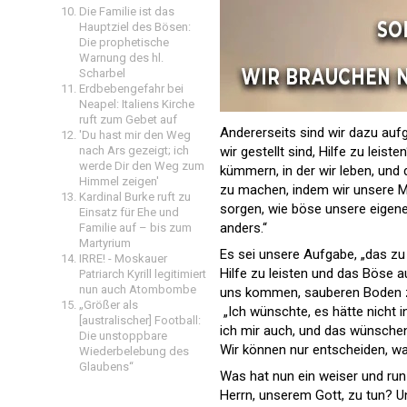
Die Familie ist das
Hauptziel des Bösen:
Die prophetische
Warnung des hl.
Scharbel
Erdbebengefahr bei
Neapel: Italiens Kirche
ruft zum Gebet auf
Andererseits sind wir dazu aufg
'Du hast mir den Weg
nach Ars gezeigt; ich
wir gestellt sind, Hilfe zu leis
werde Dir den Weg zum
kümmern, in der wir leben, und 
Himmel zeigen'
zu machen, indem wir unsere Mi
Kardinal Burke ruft zu
sorgen, wie böse unsere eigene
Einsatz für Ehe und
anders.“
Familie auf – bis zum
Martyrium
Es sei unsere Aufgabe, „das zu t
IRRE! - Moskauer
Hilfe zu leisten und das Böse a
Patriarch Kyrill legitimiert
nun auch Atombombe
uns kommen, sauberen Boden zu
„Größer als
„Ich wünschte, es hätte nicht 
[australischer] Football:
ich mir auch, und das wünschen s
Die unstoppbare
Wir können nur entscheiden, was
Wiederbelebung des
Glaubens“
Was hat nun ein weiser und run
Herrn, unserem Gott, zu tun? U