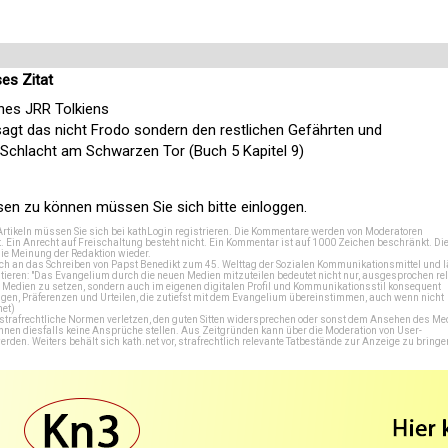
es Zitat
ines JRR Tolkiens
 sagt das nicht Frodo sondern den restlichen Gefährten und
 Schlacht am Schwarzen Tor (Buch 5 Kapitel 9)
n zu können müssen Sie sich bitte einloggen.
Artikeln müssen Sie sich bei
kathLogin registrieren
. Die Kommentare werden von Moderatoren
t. Ein Anrecht auf Freischaltung besteht nicht. Ein Kommentar ist auf 1000 Zeichen beschränkt. Di
e Meinung der Redaktion wieder.
 an das Schreiben von Papst Benedikt zum 45. Welttag der Sozialen Kommunikationsmittel und lä
tieren: "Das Evangelium durch die neuen Medien mitzuteilen bedeutet nicht nur, ausgesprochen rel
en Medien zu setzen, sondern auch im eigenen digitalen Profil und Kommunikationsstil konsequent
en, Präferenzen und Urteilen, die zutiefst mit dem Evangelium übereinstimmen, auch wenn nicht
net
)
e strafrechtliche Normen verletzen, den guten Sitten widersprechen oder sonst dem Ansehen des M
önnen diesfalls keine Ansprüche stellen. Aus Zeitgründen kann über die Moderation von User-
en. Weiters behält sich kath.net vor, strafrechtlich relevante Tatbestände zur Anzeige zu bringe