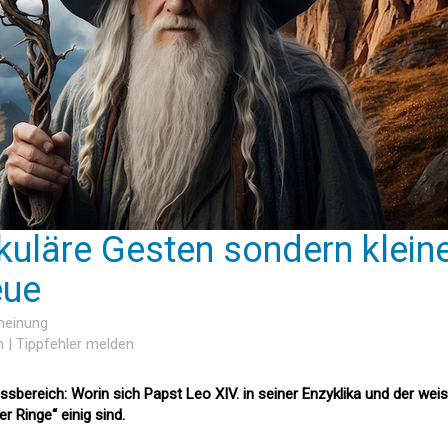
kuläre Gesten sondern klein
eue
meinung
n
|
Tippfehler melden
sbereich: Worin sich Papst Leo XIV. in seiner Enzyklika und der wei
r Ringe“ einig sind.