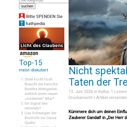
Top-15
Nicht spekta
meist-diskutiert
Taten der Tr
Streit kocht hoch:
Braucht die barocke
Basilika Weingarten
13. Juni 2026 in
Kultur
, 1 Leser
wirklich einen neuen
Druckansicht
|
Artikel versende
„modernen“ Altar?
Ein Signal des
Himmels?
Kümmere dich um deinen Einflus
Das Schweigen der
Zauberer Gandalf in „Der Herr de
Bischöfe zur Causa
Spahn