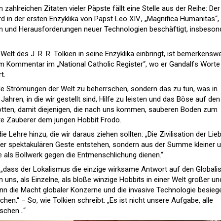
 zahlreichen Zitaten vieler Päpste fällt eine Stelle aus der Reihe: Der
d in der ersten Enzyklika von Papst Leo XIV., „Magnifica Humanitas“,
hren und Herausforderungen neuer Technologien beschäftigt, insbeson
Welt des J. R. R. Tolkien in seine Enzyklika einbringt, ist bemerkenswe
em Kommentar im „National Catholic Register“, wo er Gandalfs Worte
t.
alle Strömungen der Welt zu beherrschen, sondern das zu tun, was in
ahren, in die wir gestellt sind, Hilfe zu leisten und das Böse auf den
rotten, damit diejenigen, die nach uns kommen, sauberen Boden zum
lte Zauberer dem jungen Hobbit Frodo.
 Lehre hinzu, die wir daraus ziehen sollten: „Die Zivilisation der Lie
oder spektakulären Geste entstehen, sondern aus der Summe kleiner 
e als Bollwerk gegen die Entmenschlichung dienen.“
 „dass der Lokalismus die einzige wirksame Antwort auf den Global
on uns, als Einzelne, als bloße winzige Hobbits in einer Welt großer un
ann die Macht globaler Konzerne und die invasive Technologie besieg
hen.“ – So, wie Tolkien schreibt: „Es ist nicht unsere Aufgabe, alle
rschen…“