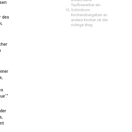
sen:
Taufbewerber ein
Schönborn:
Kirchenübergaben an
r des
andere Kirchen ist der
i,
richtige Weg
cher
n
einer
e,
es
ue‘.“
 der
s,
nt