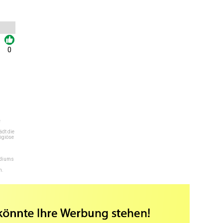
0
e
dt die
igiöse
ediums
n.