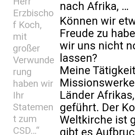
Herr
nach Afrika, …
Erzbischo
Können wir etw
f Koch,
Freude zu habe
mit
wir uns nicht 
großer
lassen?
Verwunde
Meine Tätigkeit
rung
Missionswerke 
haben wir
Länder Afrikas
Ihr
geführt. Der Ko
Statemen
t zum
Weltkirche ist 
CSD…“
gibt es Aufbr