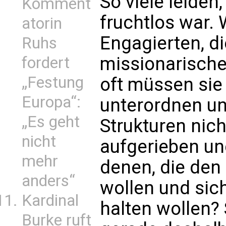
So viele leiden,
Komment
fruchtlos war. 
atorin
Engagierten, d
Ruhs
missionarische
fordert
„Festung
oft müssen sie
Europa“:
unterordnen u
„Es geht
Strukturen nich
nicht
aufgerieben und
mehr
denen, die den
anders“
wollen und sich
Kardinal
halten wollen? 
Burke ruft