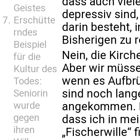
dass auch viel
Geistes
depressiv sind,
Erschütte
darin besteht,
rndes
Bisherigen zu r
Beispiel
Nein, die Kirch
für die
Aber wir müssen
Kultur des
wenn es Aufbrüc
Todes:
sind noch lange
Seniorin
wurde
angekommen. E
gegen
dass ich in mei
ihren
„Fischerwille“ 