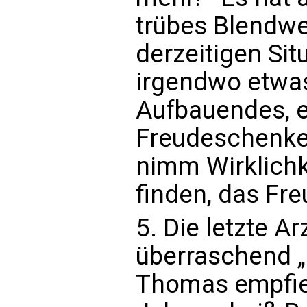
trübes Blendwer
derzeitigen Sit
irgendwo etwas
Aufbauendes, 
Freudeschenken
nimm Wirklichke
finden, das Fr
5. Die letzte Ar
überraschend „p
Thomas empfie