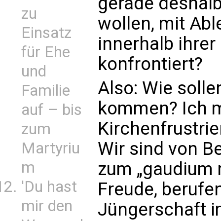
gerade deshalb
zu
wollen, mit A
Einsatz
innerhalb ihrer
für Ehe
konfrontiert?
und
Also: Wie solle
Familie
kommen? Ich m
auf – bis
Kirchenfrustrie
zum
Wir sind von B
Martyriu
m
zum „gaudium 
'Du hast
Freude, berufen
mir den
Jüngerschaft i