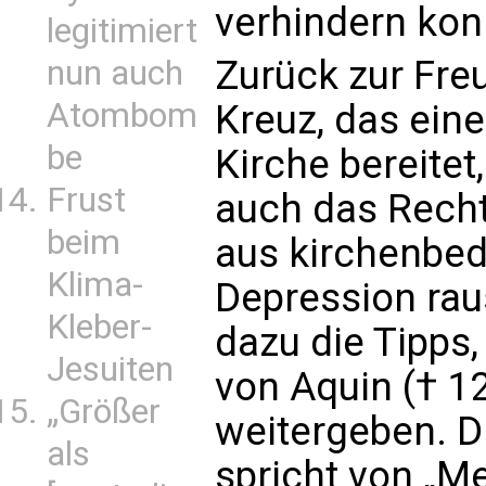
verhindern kon
legitimiert
Zurück zur Freu
nun auch
Atombom
Kreuz, das ei
be
Kirche bereitet
Frust
auch das Recht
beim
aus kirchenbed
Klima-
Depression ra
Kleber-
dazu die Tipps,
Jesuiten
von Aquin († 1
„Größer
weitergeben. D
als
spricht von „M