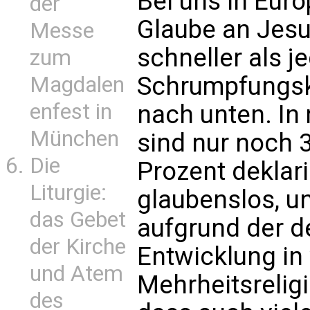
Bei uns in Eur
der
Glaube an Jesu
Messe
schneller als j
zum
Schrumpfungsku
Magdalen
enfest in
nach unten. In
München
sind nur noch 
Die
Prozent deklari
Liturgie:
glaubenslos, u
das Gebet
aufgrund der 
der Kirche
Entwicklung in
und Atem
Mehrheitsrelig
des