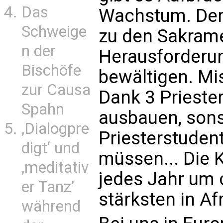
Das
Wachstum. Der G
Schweige
zu den Sakrame
n der
Herausforderun
Bischöfe
bewältigen. Mi
zur Causa
Dank 3 Prieste
Spahn
ausbauen, sons
‚Dialogpre
Priesterstude
digt‘ und
müssen... Die 
‚meditativ
jedes Jahr um 
er Tanz’
stärksten in Afr
während