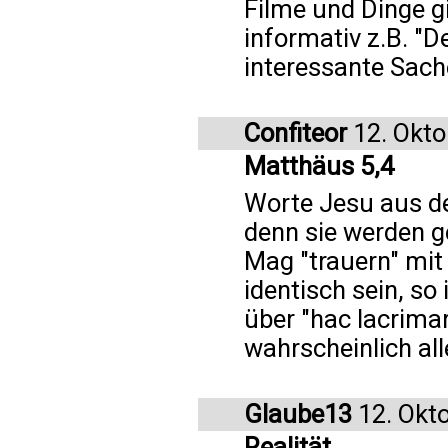
Filme und Dinge gi
informativ z.B. "D
interessante Sach
Confiteor
12. Okto
Matthäus 5,4
Worte Jesu aus der
denn sie werden g
Mag "trauern" mit 
identisch sein, so
über "hac lacrima
wahrscheinlich al
Glaube13
12. Okt
Realität