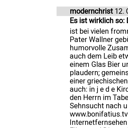
modernchrist
12. 
Es ist wirklich so:
ist bei vielen fro
Pater Wallner geb
humorvolle Zusam
auch dem Leib etw
einem Glas Bier u
plaudern; gemein
einer griechischen
auch: in j e d e 
den Herrn im Tabe
Sehnsucht nach u
www.bonifatius.tv
Internetfernsehen