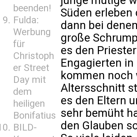
junge mutige 
beenden!
Süden erleben 
Fulda:
dann bei denen
Werbung
große Schrumpf
für
es den Priester
Christoph
Engagierten in
er Street
kommen noch we
Day mit
Altersschnitt s
dem
es den Eltern u
heiligen
sehr bemüht ha
Bonifatius
den Glauben s
BILD-