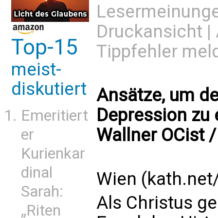
Lesermeinung
Druckansicht
|
Top-15
Tippfehler mel
meist-
diskutiert
Ansätze, um de
Depression zu e
Emeritiert
Wallner OCist 
er
Kurienkar
dinal
Wien (kath.net
Sarah:
Als Christus ge
„Riten