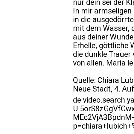
nur dein sei der 
In mir armseligen
in die ausgedörrt
mit dem Wasser, d
aus deiner Wunde f
Erhelle, göttliche 
die dunkle Trauer 
von allen. Maria l
Quelle: Chiara Lubi
Neue Stadt, 4. Auf
de.video.search.
U.5orS8zGgVfCw
MEc2VjA3BpdnM-
p=chiara+lubich+%