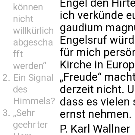
Engel den Hirte
können
ich verkünde e
nicht
gau­dium magn
willkürlich
Engelsruf würd
abgescha
für mich persön
fft
Kirche in Euro
werden“
„Freude“ macht
Ein Signal
derzeit nicht. 
des
dass es vielen 
Himmels?
„Sehr
ernst nehmen.
geehrter
P. Karl Wallner