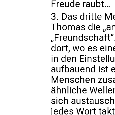
Freude raubt…
3. Das dritte 
Thomas die „ami
„Freundschaft“
dort, wo es ei
in den Einstell
aufbauend ist 
Menschen zusa
ähnliche Well
sich austausch
jedes Wort tak