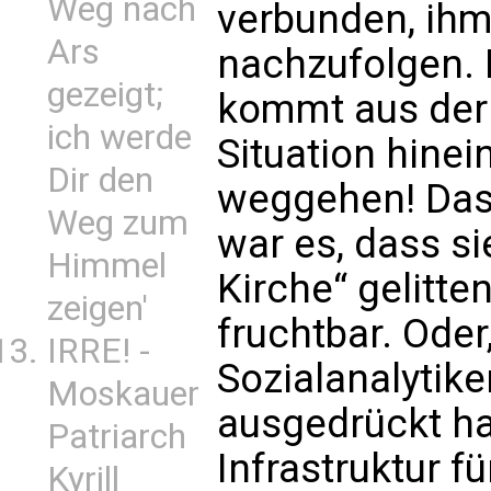
Weg nach
verbunden, ih
Ars
nachzufolgen. 
gezeigt;
kommt aus der 
ich werde
Situation hinei
Dir den
weggehen! Das 
Weg zum
war es, dass si
Himmel
Kirche“ gelitt
zeigen'
fruchtbar. Oder
IRRE! -
Sozialanalytik
Moskauer
ausgedrückt hat
Patriarch
Infrastruktur fü
Kyrill