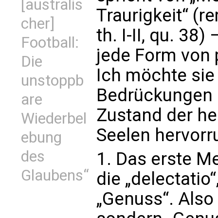
[australis
Traurigkeit“ (re
cher]
th. I-II, qu. 3
Football:
jede Form von p
Die
Ich möchte sie
unstoppb
Bedrückungen e
are
Zustand der he
Wiederbel
Seelen hervorr
ebung
des
1. Das erste 
Glaubens“
die „delectatio“
„Genuss“. Also 