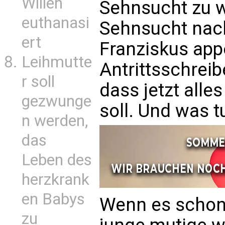
Willen
Sehnsucht zu 
euthanasi
Sehnsucht nach
ert
Franziskus appe
Leihmutte
Antrittsschreib
r soll
dass jetzt all
gezwunge
soll. Und was t
n werden,
das
Leben des
herzkrank
en Babys
Wenn es schon 
zu