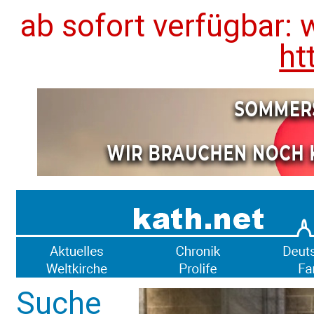
ab sofort verfügbar: 
ht
Suche