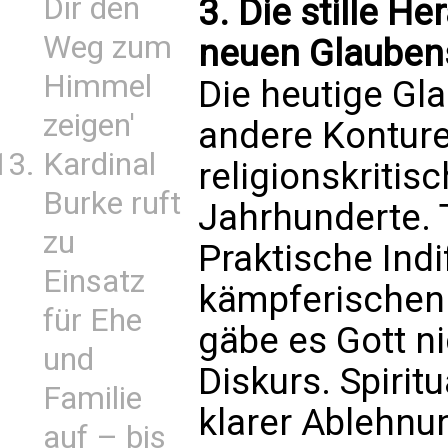
Dir den
3. Die stille H
Weg zum
neuen Glaubens
Himmel
Die heutige Gla
zeigen'
andere Konture
Kardinal
religionskriti
Burke ruft
Jahrhunderte. 
zu
Praktische Indi
Einsatz
kämpferischen 
für Ehe
gäbe es Gott n
und
Diskurs. Spirit
Familie
klarer Ablehnu
auf – bis