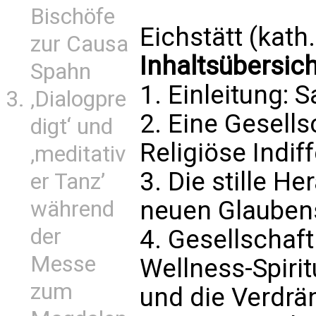
Bischöfe
Eichstätt (kath
zur Causa
Inhaltsübersich
Spahn
1. Einleitung: S
‚Dialogpre
2. Eine Gesell
digt‘ und
Religiöse Indif
‚meditativ
3. Die stille H
er Tanz’
neuen Glaubens
während
der
4. Gesellschaf
Messe
Wellness-Spiritu
zum
und die Verdr