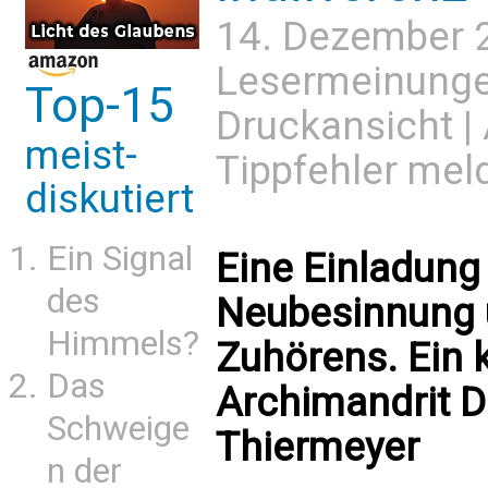
14. Dezember 
Lesermeinung
Top-15
Druckansicht
|
meist-
Tippfehler mel
diskutiert
Ein Signal
Eine Einladung 
des
Neubesinnung u
Himmels?
Zuhörens. Ein k
Das
Archimandrit 
Schweige
Thiermeyer
n der