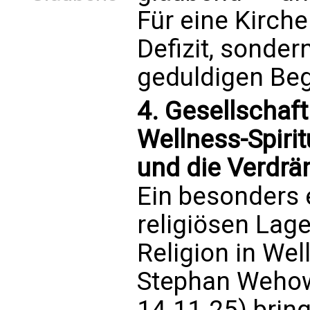
Für eine Kirche
Defizit, sonder
geduldigen Beg
4. Gesellschaf
Wellness-Spiritu
und die Verdr
Ein besonders
religiösen Lag
Religion in Wel
Stephan Wehow
14.11.25) bring