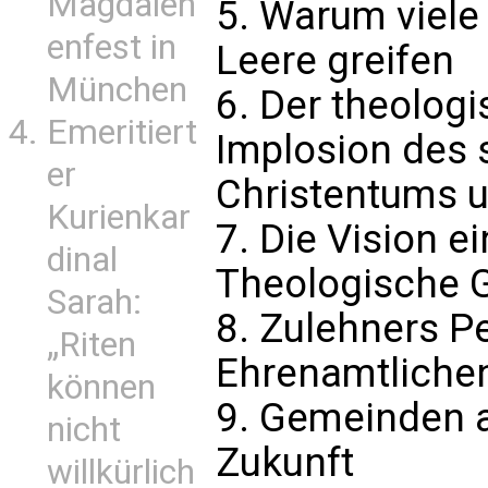
Magdalen
5. Warum viele
enfest in
Leere greifen
München
6. Der theolog
Emeritiert
Implosion des 
er
Christentums un
Kurienkar
7. Die Vision e
dinal
Theologische G
Sarah:
8. Zulehners Pe
„Riten
Ehrenamtliche
können
9. Gemeinden al
nicht
Zukunft
willkürlich