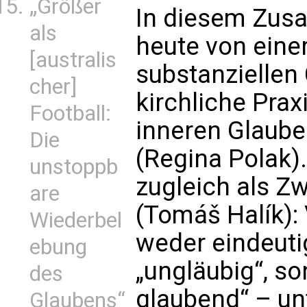
„Größer
In diesem Zus
als
heute von eine
[australis
substanziellen 
cher]
kirchliche Praxi
Football:
inneren Glaube
Die
(Regina Polak).
unstoppb
zugleich als Z
are
(Tomáš Halík):
Wiederbel
weder eindeuti
ebung
„ungläubig“, s
des
glaubend“ – un
Glaubens“