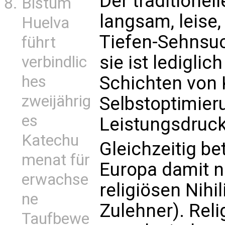
Der traditionel
Bistum
langsam, leise,
Huelva
Tiefen-Sehnsuc
führt
sie ist lediglic
verbindlic
hes
Schichten von
zweijährig
Selbstoptimie
es
Leistungsdruck
Katechu
Gleichzeitig b
menat für
Europa damit n
erwachse
religiösen Nihi
ne
Zulehner). Reli
Taufbewe