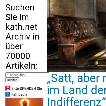
Suchen
Sie im
kath.net
Archiv in
über
70000
Artikeln:
„Satt, aber 
im Land der
Indifferenz“