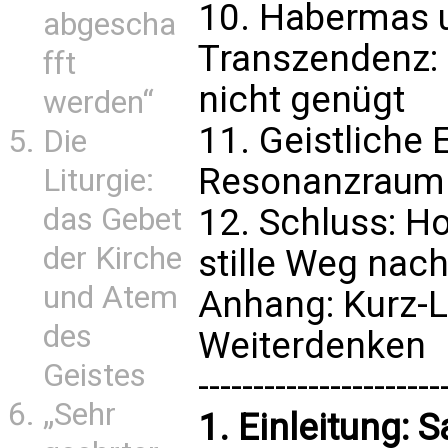
10. Habermas u
abgescha
Transzendenz:
fft
nicht genügt
werden“
11. Geistliche 
Die
Resonanzraum 
Liturgie:
das Gebet
12. Schluss: H
der Kirche
stille Weg nac
und Atem
Anhang: Kurz-L
des
Weiterdenken
Geistes
----------------------
„Sehr
1. Einleitung: S