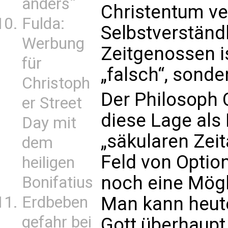
anders“
Christentum ver
Fulda:
Selbstverständl
Werbung
Zeitgenossen is
für
„falsch“, sonder
Christoph
Der Philosoph 
er Street
diese Lage als
Day mit
„säkularen Zeit
dem
Feld von Optio
heiligen
noch eine Mögli
Bonifatius
Erdbeben
Man kann heute
gefahr bei
Gott überhaupt 