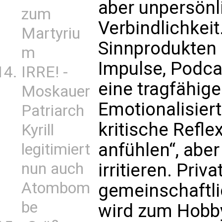
aber unpersönli
zum
Verbindlichkei
Martyriu
Sinnprodukten 
m
Impulse, Podca
IRRE! -
eine tragfähige
Moskauer
Emotionalisiert
Patriarch
kritische Refle
Kyrill
anfühlen“, aber
legitimiert
nun auch
irritieren. Priv
Atombom
gemeinschaftli
be
wird zum Hobby