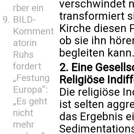
verschwindet ni
rber ein
transformiert si
BILD-
Kirche diesen 
Komment
ob sie ihn höre
atorin
begleiten kann
Ruhs
fordert
2. Eine Gesell
„Festung
Religiöse Indif
Europa“:
Die religiöse I
„Es geht
ist selten aggr
nicht
das Ergebnis ei
mehr
Sedimentation