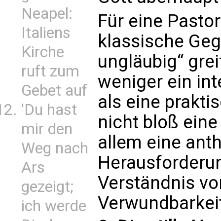
Neapel:
Für eine Pastor
Italiens
klassische Geg
Kirche
ungläubig“ greif
ruft zum
weniger ein int
Gebet auf
als eine prakti
'Du hast
nicht bloß eine
mir den
allem eine ant
Weg nach
Herausforderung
Ars
Verständnis vo
gezeigt;
Verwundbarkeit
ich werde