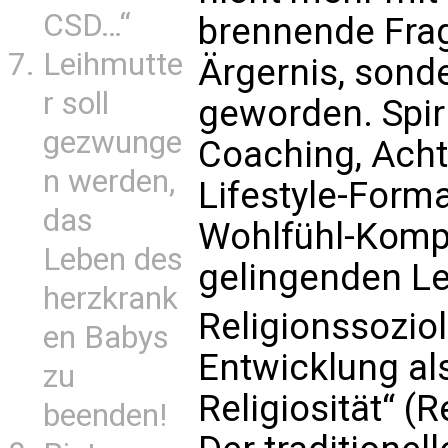
CSD…“
brennende Frage
Leihmutte
Ärgernis, sonde
r soll
geworden. Spiri
gezwunge
Coaching, Ach
n werden,
Lifestyle-Form
das
Wohlfühl-Kompo
Leben des
gelingenden L
herzkrank
Religionssozio
en Babys
Entwicklung als
zu
Religiosität“ (
beenden!