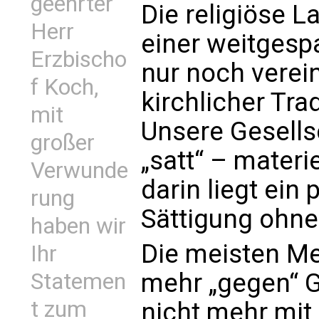
geehrter
Die religiöse L
Herr
einer weitgespa
Erzbischo
nur noch verei
f Koch,
kirchlicher Tra
mit
Unsere Gesellsc
großer
„satt“ – materie
Verwunde
darin liegt ei
rung
Sättigung ohne 
haben wir
Die meisten M
Ihr
mehr „gegen“ G
Statemen
t zum
nicht mehr mit 