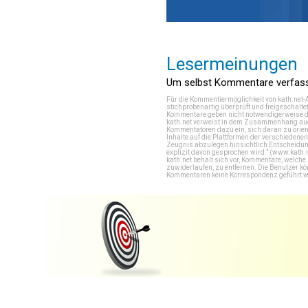
Lesermeinungen
Um selbst Kommentare verfasse
Für die Kommentiermöglichkeit von kath.net-
stichprobenartig überprüft und freigeschalte
Kommentare geben nicht notwendigerweise di
kath.net verweist in dem Zusammenhang auch
Kommentatoren dazu ein, sich daran zu orien
Inhalte auf die Plattformen der verschieden
Zeugnis abzulegen hinsichtlich Entscheidung
explizit davon gesprochen wird." (
www.kath.
kath.net behält sich vor, Kommentare, welch
zuwiderlaufen, zu entfernen. Die Benutzer k
Kommentaren keine Korrespondenz geführt werd