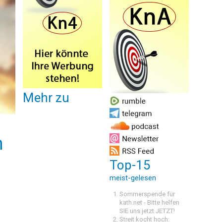
Mehr zu
n
Top-15
meist-gelesen
Sommerspende für
kath.net - Bitte helfen
SIE uns jetzt JETZT!
Streit kocht hoch: