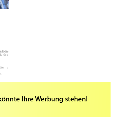
e
dt die
igiöse
ediums
n.