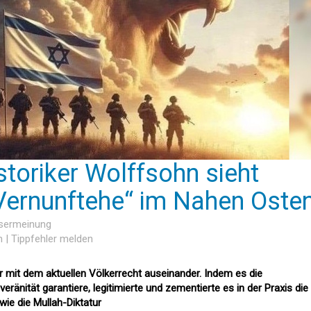
storiker Wolffsohn sieht
Vernunftehe“ im Nahen Oste
esermeinung
n
|
Tippfehler melden
ker mit dem aktuellen Völkerrecht auseinander. Indem es die
eränität garantiere, legitimierte und zementierte es in der Praxis die
ie die Mullah-Diktatur