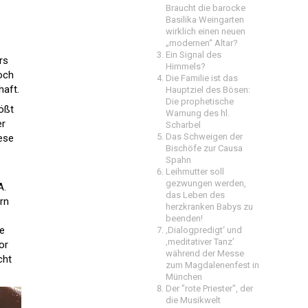
Braucht die barocke
Basilika Weingarten
wirklich einen neuen
„modernen“ Altar?
Ein Signal des
rs
Himmels?
och
Die Familie ist das
haft.
Hauptziel des Bösen:
Die prophetische
ößt
Warnung des hl.
er
Scharbel
Das Schweigen der
ese
Bischöfe zur Causa
Spahn
Leihmutter soll
gezwungen werden,
A.
das Leben des
rn
herzkranken Babys zu
beenden!
e
‚Dialogpredigt‘ und
‚meditativer Tanz’
or
während der Messe
cht
zum Magdalenenfest in
München
Der "rote Priester", der
die Musikwelt