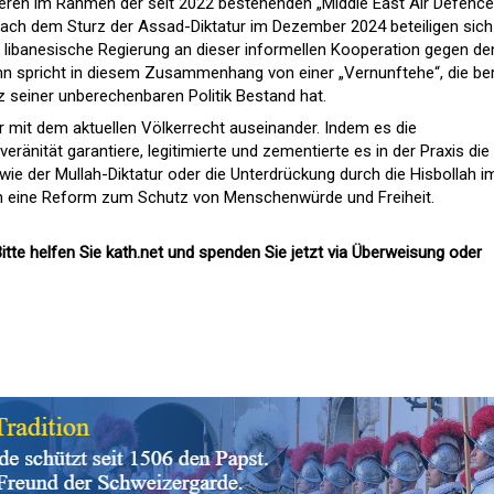
eren im Rahmen der seit 2022 bestehenden „Middle East Air Defence
Nach dem Sturz der Assad-Diktatur im Dezember 2024 beteiligen sich
ie libanesische Regierung an dieser informellen Kooperation gegen de
ohn spricht in diesem Zusammenhang von einer „Vernunftehe“, die ber
 seiner unberechenbaren Politik Bestand hat.
ker mit dem aktuellen Völkerrecht auseinander. Indem es die
eränität garantiere, legitimierte und zementierte es in der Praxis die
wie der Mullah-Diktatur oder die Unterdrückung durch die Hisbollah i
hn eine Reform zum Schutz von Menschenwürde und Freiheit.
itte helfen Sie kath.net und spenden Sie jetzt via Überweisung oder