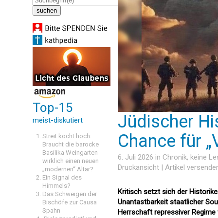
Top-15
Jüdischer Hi
meist-diskutiert
Chance für „
Streit kocht hoch:
Braucht die barocke
Basilika Weingarten
6. Juli 2026 in
Chronik
, keine L
wirklich einen neuen
Druckansicht
|
Artikel versende
„modernen“ Altar?
Ein Signal des
Himmels?
Kritisch setzt sich der Histori
Das Schweigen der
Unantastbarkeit staatlicher Souv
Bischöfe zur Causa
Spahn
Herrschaft repressiver Regime w