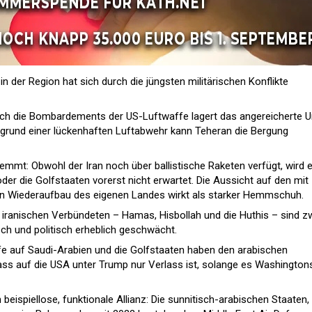
n der Region hat sich durch die jüngsten militärischen Konflikte
rch die Bombardements der US-Luftwaffe lagert das angereicherte U
Aufgrund einer lückenhaften Luftabwehr kann Teheran die Bergung
emmt: Obwohl der Iran noch über ballistische Raketen verfügt, wird e
der die Golfstaaten vorerst nicht erwartet. Die Aussicht auf den mit
en Wiederaufbau des eigenen Landes wirkt als starker Hemmschuh.
e iranischen Verbündeten – Hamas, Hisbollah und die Huthis – sind z
isch und politisch erheblich geschwächt.
fe auf Saudi-Arabien und die Golfstaaten haben den arabischen
ss auf die USA unter Trump nur Verlass ist, solange es Washington
h beispiellose, funktionale Allianz: Die sunnitisch-arabischen Staaten,