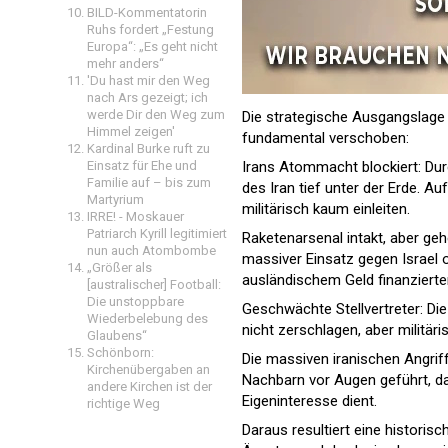
BILD-Kommentatorin
Ruhs fordert „Festung
Europa“: „Es geht nicht
mehr anders“
'Du hast mir den Weg
nach Ars gezeigt; ich
werde Dir den Weg zum
Die strategische Ausgangslage i
Himmel zeigen'
fundamental verschoben:
Kardinal Burke ruft zu
Einsatz für Ehe und
Irans Atommacht blockiert: Du
Familie auf – bis zum
des Iran tief unter der Erde. 
Martyrium
militärisch kaum einleiten.
IRRE! - Moskauer
Patriarch Kyrill legitimiert
Raketenarsenal intakt, aber geh
nun auch Atombombe
massiver Einsatz gegen Israel o
„Größer als
ausländischem Geld finanziert
[australischer] Football:
Die unstoppbare
Geschwächte Stellvertreter: Di
Wiederbelebung des
nicht zerschlagen, aber militär
Glaubens“
Schönborn:
Die massiven iranischen Angrif
Kirchenübergaben an
Nachbarn vor Augen geführt, da
andere Kirchen ist der
Eigeninteresse dient.
richtige Weg
Daraus resultiert eine historisc