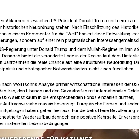
gsten Abkommen zwischen US-Präsident Donald Trump und dem Iran
r historischen Neuordnung stehen. Nach Einschätzung des Historike
ohn in einem Kommentar für die "Welt" basiert diese Entwicklung jed
herungen, sondern auf einer rein pragmatischen Interessengemeinsc
 US-Regierung unter Donald Trump und dem Mullah-Regime im Iran st
ik. Dennoch bietet die veränderte Lage in der Region laut dem Historik
t Jahrzehnten die reale Chance auf eine strukturelle Neuordnung. Di
tpolitik und strategischer Notwendigkeiten, nicht eines friedlichen
ach Wolffsohns Analyse primär wirtschaftliche Interessen der US
den Iran, den Libanon und den Gazastreifen mit internationalen Gelde
 USA selbst kaum in die entsprechenden Fonds einzahlen dürften,
r Auftragsvergabe massiv bevorzugt. Europäische Firmen und ander
 mitgetragen haben, gehen leer aus. Für die betroffene Bevölkerung v
chestrierte Wiederaufbau dennoch eine positive Kehrseite: Er verspri
der materiellen Lebensbedingungen.