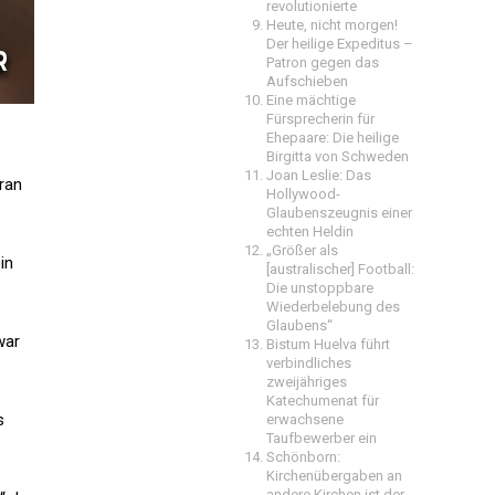
revolutionierte
Heute, nicht morgen!
Der heilige Expeditus –
Patron gegen das
Aufschieben
Eine mächtige
Fürsprecherin für
Ehepaare: Die heilige
Birgitta von Schweden
Joan Leslie: Das
ran
Hollywood-
Glaubenszeugnis einer
echten Heldin
„Größer als
in
[australischer] Football:
Die unstoppbare
Wiederbelebung des
Glaubens“
war
Bistum Huelva führt
verbindliches
zweijähriges
Katechumenat für
s
erwachsene
Taufbewerber ein
Schönborn:
Kirchenübergaben an
andere Kirchen ist der