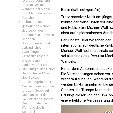
‚Dialogpredigt‘ und
‚meditativer Tanz’
während der Messe
Berlin (kath.net/gem/rn)
zum Magdalenenfest in
Trotz massiver Kritik am jün
München
Leihmutter soll
könnte der Nahe Osten vor eine
gezwungen werden,
und Publizisten Michael Wolffs
das Leben des
nicht auf diplomatischen Annä
herzkranken Babys zu
beenden!
Der jüngste Deal zwischen der
Bistum Huelva führt
international auf deutliche Krit
verbindliches
Michael Wolffsohn erstmals sei
zweijähriges
sei allerdings das Resultat Mach
Katechumenat für
erwachsene
Wandels.
Taufbewerber ein
Hinter dem Abkommen stecken n
Die Liturgie: das Gebet
der Kirche und Atem
Die Vereinbarungen sehen vor, 
des Geistes
wiederaufzubauen. Während die
Erdbebengefahr bei
werden US-Unternehmen bei de
Neapel: Italiens Kirche
Staaten, die Trumps Kurs nicht
ruft zum Gebet auf
Die Familie ist das
Ort birgt dieser von den USA or
Hauptziel des Bösen:
eine erhebliche Verbesserung 
Die prophetische
Warnung des hl.
Scharbel