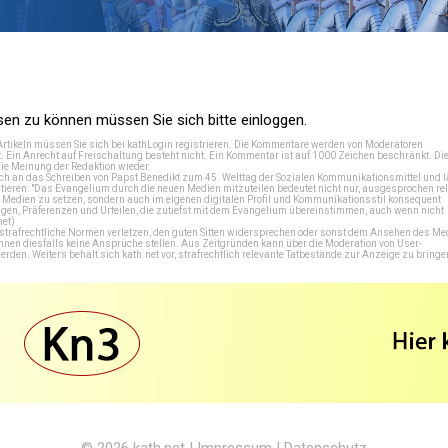
n zu können müssen Sie sich bitte einloggen.
Artikeln müssen Sie sich bei
kathLogin registrieren
. Die Kommentare werden von Moderatoren
t. Ein Anrecht auf Freischaltung besteht nicht. Ein Kommentar ist auf 1000 Zeichen beschränkt. Di
e Meinung der Redaktion wieder.
 an das Schreiben von Papst Benedikt zum 45. Welttag der Sozialen Kommunikationsmittel und lä
tieren: "Das Evangelium durch die neuen Medien mitzuteilen bedeutet nicht nur, ausgesprochen rel
en Medien zu setzen, sondern auch im eigenen digitalen Profil und Kommunikationsstil konsequent
en, Präferenzen und Urteilen, die zutiefst mit dem Evangelium übereinstimmen, auch wenn nicht
net
)
e strafrechtliche Normen verletzen, den guten Sitten widersprechen oder sonst dem Ansehen des M
önnen diesfalls keine Ansprüche stellen. Aus Zeitgründen kann über die Moderation von User-
en. Weiters behält sich kath.net vor, strafrechtlich relevante Tatbestände zur Anzeige zu bringe