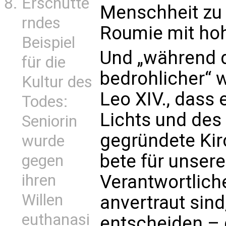
Erschütte
Menschheit zu 
rndes
Roumie mit hoh
Beispiel
Und „während 
für die
bedrohlicher“ w
Kultur des
Leo XIV., dass 
Todes:
Lichts und des
Seniorin
gegründete Kir
wurde
bete für unsere
gegen
ihren
Verantwortlich
Willen
anvertraut sind
euthanasi
entscheiden – 