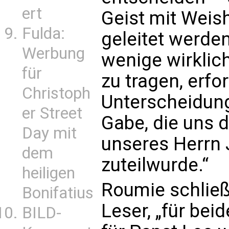
ert
Geist mit Weish
Fulda:
geleitet werden
Werbung
wenige wirklic
für
zu tragen, erf
Christoph
Unterscheidung
er Street
Gabe, die uns 
Day mit
unseres Herrn 
dem
zuteilwurde.“
heiligen
Roumie schließt
Bonifatius
Leser, „für bei
BILD-