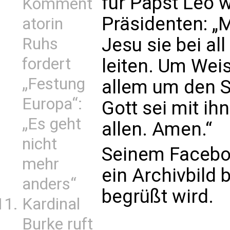
für Papst Leo 
Komment
Präsidenten: „
atorin
Jesu sie bei al
Ruhs
fordert
leiten. Um Wei
„Festung
allem um den S
Europa“:
Gott sei mit ih
„Es geht
allen. Amen.“
nicht
Seinem Facebo
mehr
ein Archivbild 
anders“
begrüßt wird.
Kardinal
Burke ruft