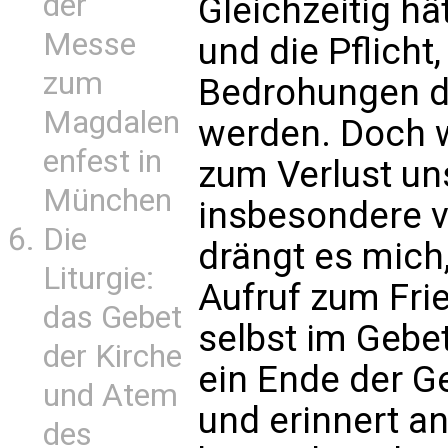
der
Gleichzeitig hä
Messe
und die Pflicht,
zum
Bedrohungen dü
Magdalen
werden. Doch 
enfest in
zum Verlust un
München
insbesondere v
Die
drängt es mich,
Liturgie:
Aufruf zum Frie
das Gebet
selbst im Gebet
der Kirche
ein Ende der G
und Atem
und erinnert an
des