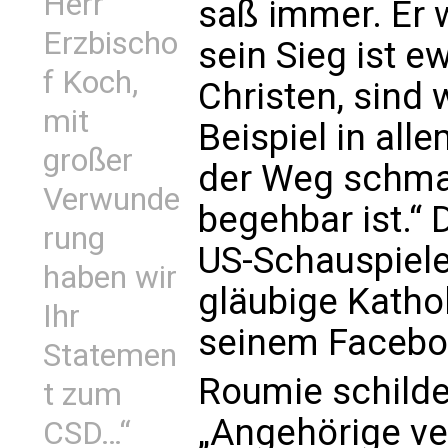
Herr
saß immer. Er 
Erzbischo
sein Sieg ist ew
f Koch,
Christen, sind 
mit
Beispiel in all
großer
der Weg schmal
Verwunde
begehbar ist.“ 
rung
US-Schauspiele
haben wir
gläubige Katho
Ihr
seinem Faceboo
Statemen
Roumie schilder
t zum
„Angehörige ve
CSD…“