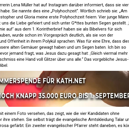
farrerin Lena Müller hat auf Instagram darüber informiert, dass sie vier
habe. Sie nannte dies eine „Polyhochzeit“. Wörtlich schrieb sie: „Am
istopher und Gloria meine erste Polyhochzeit feiern. Vier junge Männ
 uns die Liebe gefeiert und sich unter G*ttes bunten Segen gestellt. 
nie auf‘ aus dem 1. Korintherbrief haben sie als Bibelvers für sich
lauben, wurde schon im Vorgespräch deutlich, als sie von der
und Offenheit in ihrem Polykül sprachen. Was für eine Ehre, dass die
 unsere alten Gemäuer gewagt haben und um Segen baten. Ich bin so
bevor jemand fragt, was Jesus dazu gesagt hat: ‚Gleich viermal mehr
nd schmiss eine Hand voll Glitzer über uns alle.“ Das vorgebliche Jesus
ibel.
t einem Foto versehen, das zeigt, wie die vier Kandidaten ohne
or ihre stehen. Sie selbst trägt die evangelische Amtskleidung Talar u
rosa gefärbt. Ein zweiter evangelischer Pfarrer steht daneben, es kö