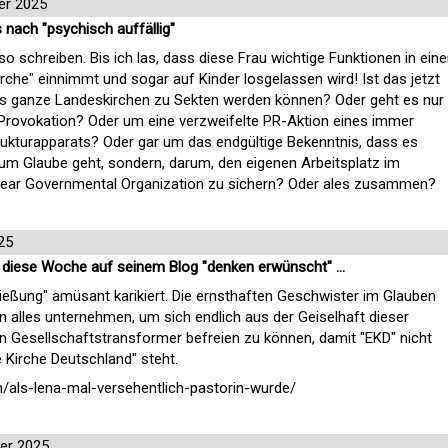
er 2025
es nach "psychisch auffällig"
so schreiben. Bis ich las, dass diese Frau wichtige Funktionen in eine
che" einnimmt und sogar auf Kinder losgelassen wird! Ist das jetzt
ass ganze Landeskirchen zu Sekten werden können? Oder geht es nur
rovokation? Oder um eine verzweifelte PR-Aktion eines immer
ukturapparats? Oder gar um das endgültige Bekenntnis, dass es
um Glaube geht, sondern, darum, den eigenen Arbeitsplatz im
ear Governmental Organization zu sichern? Oder ales zusammen?
25
s diese Woche auf seinem Blog "denken erwünscht" ...
hließung" amüsant karikiert. Die ernsthaften Geschwister im Glauben
n alles unternehmen, um sich endlich aus der Geiselhaft dieser
n Gesellschaftstransformer befreien zu können, damit "EKD" nicht
e Kirche Deutschland" steht.
als-lena-mal-versehentlich-pastorin-wurde/
er 2025