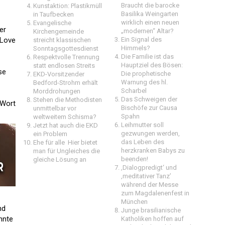
Braucht die barocke
Kunstaktion: Plastikmüll
Basilika Weingarten
in Taufbecken
wirklich einen neuen
Evangelische
er
„modernen“ Altar?
Kirchengemeinde
‚Love
Ein Signal des
streicht klassischen
Himmels?
Sonntagsgottesdienst
Die Familie ist das
Respektvolle Trennung
Hauptziel des Bösen:
statt endlosen Streits
se
Die prophetische
EKD-Vorsitzender
Warnung des hl.
Bedford-Strohm erhält
Scharbel
Morddrohungen
Das Schweigen der
Stehen die Methodisten
-Wort
Bischöfe zur Causa
unmittelbar vor
Spahn
weltweitem Schisma?
Leihmutter soll
Jetzt hat auch die EKD
gezwungen werden,
ein Problem
das Leben des
Ehe für alle  Hier bietet
herzkranken Babys zu
man für Ungleiches die
beenden!
gleiche Lösung an
‚Dialogpredigt‘ und
‚meditativer Tanz’
während der Messe
zum Magdalenenfest in
München
nd
Junge brasilianische
nnte
Katholiken hoffen auf