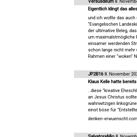
Versusdeum
8. Novemb
Eigentlich klingt das all
und ich wollte das auch 
"Evangelischen Landeskir
der ultimative Beleg, d
um maximalstmögliche P
einsamer werdenden Str
schon lange nicht mehr 
Rahmen einer "woken" N
JP2B16
8. November 20
Klaus Kelle hatte bereit
...diese "kreative Ehesc
an Jesus Christus sollte
wahnwitzigen linksgrüne
einst böse für "Entstellt
denken-erwuenscht.com/
SalvatoreMio
8. Novemb