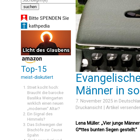
Top-15
Evangelische
meist-diskutiert
Männer in so
Streit kocht hoch:
Braucht die barocke
Basilika Weingarten
7. November 2025 in
Deutschla
wirklich einen neuen
Druckansicht
|
Artikel versende
„modernen“ Altar?
Ein Signal des
Himmels?
Lena Müller: „Vier junge Männer
Das Schweigen der
G*ttes bunten Segen gestellt.“
Bischöfe zur Causa
Spahn