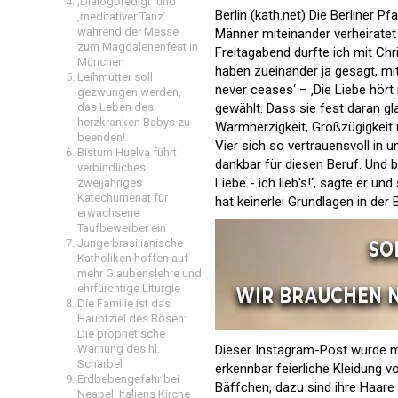
‚Dialogpredigt‘ und
Berlin (kath.net) Die Berliner P
‚meditativer Tanz’
während der Messe
Männer miteinander verheiratet 
zum Magdalenenfest in
Freitagabend durfte ich mit Chr
München
haben zueinander ja gesagt, mit
Leihmutter soll
never ceases‘ – ‚Die Liebe hört 
gezwungen werden,
das Leben des
gewählt. Dass sie fest daran g
herzkranken Babys zu
Warmherzigkeit, Großzügigkeit 
beenden!
Vier sich so vertrauensvoll in
Bistum Huelva führt
dankbar für diesen Beruf. Und 
verbindliches
Liebe - ich lieb's!‘, sagte er u
zweijähriges
Katechumenat für
hat keinerlei Grundlagen in der B
erwachsene
Taufbewerber ein
Junge brasilianische
Katholiken hoffen auf
mehr Glaubenslehre und
ehrfürchtige Liturgie
Die Familie ist das
Hauptziel des Bösen:
Die prophetische
Warnung des hl.
Dieser Instagram-Post wurde mi
Scharbel
erkennbar feierliche Kleidung v
Erdbebengefahr bei
Bäffchen, dazu sind ihre Haare 
Neapel: Italiens Kirche