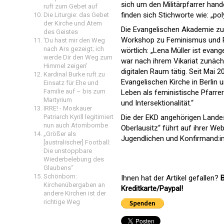
sich um den Militärpfarrer hand
ruft zum Gebet auf
finden sich Stichworte wie: „po
Die Liturgie: das Gebet
der Kirche und Atem
Die Evangelischen Akademie zu Be
des Geistes
Workshop zu Feminismus und Rel
'Du hast mir den Weg
nach Ars gezeigt; ich
wörtlich: „Lena Müller ist evan
werde Dir den Weg zum
war nach ihrem Vikariat zunäch
Himmel zeigen'
digitalen Raum tätig. Seit Mai 2
Kardinal Burke ruft zu
Evangelischen Kirche in Berlin 
Einsatz für Ehe und
Familie auf – bis zum
Leben als feministische Pfarrer
Martyrium
und Intersektionalität.“
IRRE! - Moskauer
Patriarch Kyrill legitimiert
Die der EKD angehörigen Landes
nun auch Atombombe
Oberlausitz“ führt auf ihrer Webs
„Größer als
Jugendlichen und Konfirmand:in
[australischer] Football:
Die unstoppbare
Wiederbelebung des
Glaubens“
Schönborn:
Ihnen hat der Artikel gefallen?
B
Kirchenübergaben an
Kreditkarte/Paypal!
andere Kirchen ist der
richtige Weg