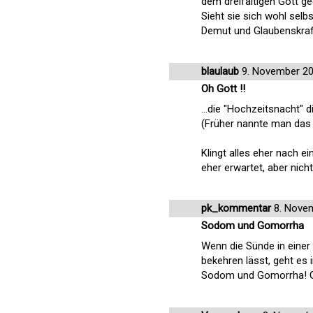
dem dreifaltigen Gott g
Sieht sie sich wohl selb
Demut und Glaubenskraft
blaulaub
9. November 2
Oh Gott !!
...die "Hochzeitsnacht" d
(Früher nannte man das 
Klingt alles eher nach 
eher erwartet, aber nicht
pk_kommentar
8. Nove
Sodom und Gomorrha
Wenn die Sünde in einer
bekehren lässt, geht es 
Sodom und Gomorrha! G