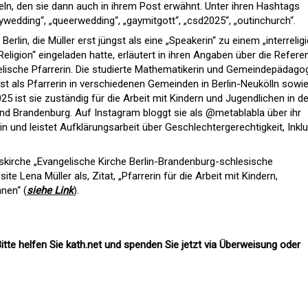
eln, den sie dann auch in ihrem Post erwähnt. Unter ihren Hashtags
lywedding“, „queerwedding“, „gaymitgott“, „csd2025“, „outinchurch“.
rlin, die Müller erst jüngst als eine „Speakerin“ zu einem „interrelig
igion“ eingeladen hatte, erläutert in ihren Angaben über die Referen
gelische Pfarrerin. Die studierte Mathematikerin und Gemeindepädago
st als Pfarrerin in verschiedenen Gemeinden in Berlin-Neukölln sowi
025 ist sie zuständig für die Arbeit mit Kindern und Jugendlichen in de
und Brandenburg. Auf Instagram bloggt sie als @metablabla über ihr
in und leistet Aufklärungsarbeit über Geschlechtergerechtigkeit, Inkl
kirche „Evangelische Kirche Berlin-Brandenburg-schlesische
ite Lena Müller als, Zitat, „Pfarrerin für die Arbeit mit Kindern,
nen“ (
siehe Link
).
itte helfen Sie kath.net und spenden Sie jetzt via Überweisung oder