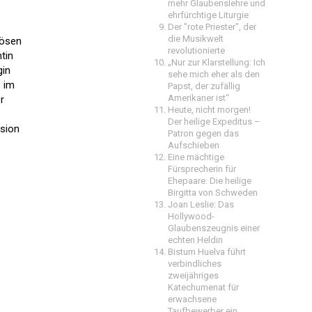
mehr Glaubenslehre und
ehrfürchtige Liturgie
Der "rote Priester", der
die Musikwelt
iösen
revolutionierte
tin
„Nur zur Klarstellung: Ich
gin
sehe mich eher als den
e im
Papst, der zufällig
Amerikaner ist“
r
Heute, nicht morgen!
Der heilige Expeditus –
usion
Patron gegen das
Aufschieben
Eine mächtige
Fürsprecherin für
Ehepaare: Die heilige
Birgitta von Schweden
Joan Leslie: Das
Hollywood-
Glaubenszeugnis einer
echten Heldin
Bistum Huelva führt
verbindliches
zweijähriges
Katechumenat für
erwachsene
Taufbewerber ein