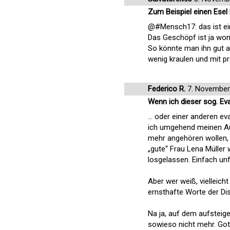
Zum Beispiel einen Esel 
@#Mensch17: das ist ein
Das Geschöpf ist ja wom
So könnte man ihn gut a
wenig kraulen und mit p
Federico R.
7. November
Wenn ich dieser sog. Ev
... oder einer anderen 
ich umgehend meinen Aus
mehr angehören wollen
„gute“ Frau Lena Müller 
losgelassen. Einfach un
Aber wer weiß, vielleic
ernsthafte Worte der Di
Na ja, auf dem aufsteig
sowieso nicht mehr. Gott