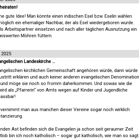
heiraten!
e gute Idee! Man könnte einen indischen Esel bzw. Eselin wählen.
öglich ein ehemaliger Nachbar, der als Esel wiedergeboren wurde.
ls Arbeitspartner einsetzen und nach aller täglichen Ausnutzung ein
reiswerten Möhren füttern.
 2025
angelischen Landeskirche …
evangelischen kirchlichen Gemeinschaft angehören würde, dann würde
tritt erklären und auch keiner anderen evangelischen Denominatio
, und möge sie noch so fromm daherkommen. Und sowas wie die
wird als „Pfarrerin“ von Amts wegen auf Kinder und Jugendliche
fassbar!
ht vernimmt man aus manchen dieser Vereine sogar noch wirklich
stanzierung.
enden Ast befinden sich die Evangelen ja schon seit geraumer Zeit
lob bin ich noch katholisch – sogar gut katholisch, wie man so sagt