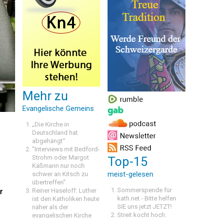
Mehr zu
Evangelische Gemeins
„Die Kirche in
Deutschland hat
abgehängt“
"Interviews mit Bedford-
Strohm oder Margot
Top-15
Käßmann nur noch
meist-gelesen
schwer an Kitsch zu
übertreffen"
Sommerspende für
Reiner Haseloff: Luther
r
kath.net - Bitte helfen
ist den Katholiken heute
SIE uns jetzt JETZT!
näher als der
Streit kocht hoch:
evangelischen Kirche