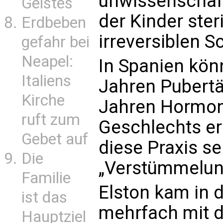
unwissenschaf
Geistes
der Kinder ster
Erdbeben
irreversiblen S
gefahr bei
Neapel:
In Spanien kön
Italiens
Jahren Pubertä
Kirche
Jahren Hormon
ruft zum
Geschlechts erh
Gebet auf
diese Praxis se
Die
„Verstümmelun
Familie
Elston kam in 
ist das
mehrfach mit 
Hauptziel