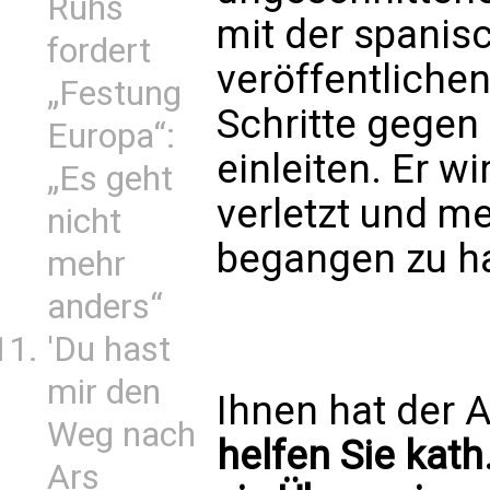
Ruhs
mit der spanisc
fordert
veröffentlichen
„Festung
Schritte gegen 
Europa“:
einleiten. Er wi
„Es geht
verletzt und m
nicht
begangen zu h
mehr
anders“
'Du hast
mir den
Ihnen hat der A
Weg nach
helfen Sie kath
Ars