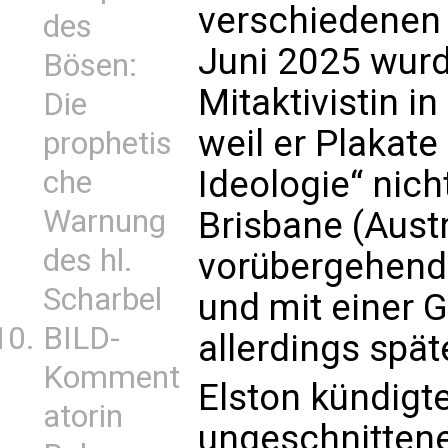
verschiedenen 
des
Juni 2025 wur
Bösen:
Mitaktivistin 
Die
weil er Plakat
prophetis
Ideologie“ nich
che
Warnung
Brisbane (Aust
des hl.
vorübergehend 
Scharbel
und mit einer G
BILD-
allerdings spä
Komment
Elston kündigte
atorin
ungeschnittene