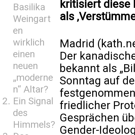
kritisiert diese
Basilika
als ‚Verstümme
Weingart
en
wirklich
Madrid (kath.n
einen
Der kanadische 
neuen
bekannt als „Bi
„moderne
Sonntag auf der
n“ Altar?
festgenommen.
Ein Signal
friedlicher Pro
des
Gesprächen übe
Himmels?
Gender-Ideologi