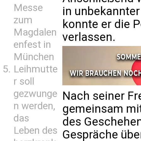
Messe
in unbekannter
zum
konnte er die 
Magdalen
verlassen.
enfest in
München
Leihmutte
r soll
gezwunge
Nach seiner Fr
n werden,
gemeinsam mit
das
des Geschehens
Leben des
Gespräche über