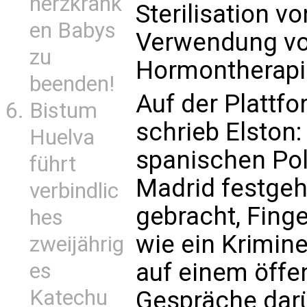
herzkrank
Sterilisation v
en Babys
Verwendung vo
zu
Hormontherapie
beenden!
Auf der Plattfo
Bistum
schrieb Elston:
Huelva
spanischen Pol
führt
Madrid festgeh
verbindlic
gebracht, Fin
hes
wie ein Krimine
zweijährig
auf einem öffen
es
Katechu
Gespräche darü