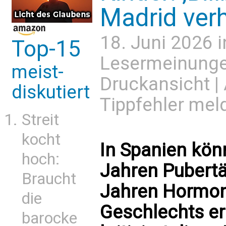
Madrid verh
18. Juni 2026 
Top-15
Lesermeinung
meist-
Druckansicht
|
diskutiert
Tippfehler mel
Streit
kocht
In Spanien kön
hoch:
Jahren Pubertä
Braucht
Jahren Hormon
die
Geschlechts er
barocke