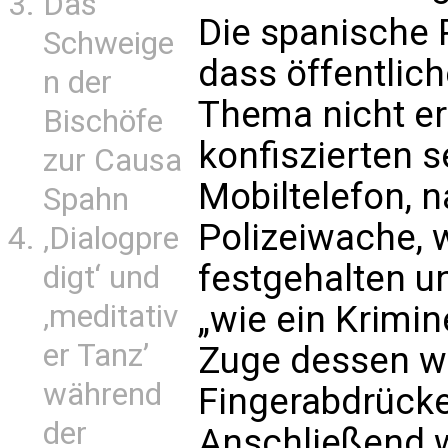
Das
Die spanische Po
Schweige
dass öffentlic
n der
Thema nicht erl
Bischöfe
konfiszierten 
zur Causa
Mobiltelefon, 
Spahn
Polizeiwache, 
‚Dialogpre
festgehalten 
digt‘ und
‚meditativ
„wie ein Krimin
er Tanz’
Zuge dessen w
während
Fingerabdrüc
der
Anschließend 