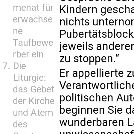
menat für
Kindern gescha
erwachse
nichts untern
ne
Pubertätsbloc
Taufbewe
jeweils andere
rber ein
zu stoppen.“
Die
Er appellierte 
Liturgie:
Verantwortliche
das Gebet
politischen Aut
der Kirche
beginnen Sie da
und Atem
wunderbaren L
des