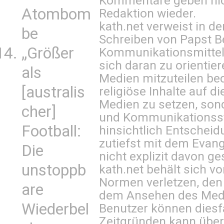
Kommentare geben nic
Atombom
Redaktion wieder.
kath.net verweist in
be
Schreiben von Papst B
„Größer
Kommunikationsmittel 
sich daran zu orientie
als
Medien mitzuteilen be
[australis
religiöse Inhalte auf 
Medien zu setzen, sond
cher]
und Kommunikationsst
Football:
hinsichtlich Entscheid
zutiefst mit dem Eva
Die
nicht explizit davon ge
unstoppb
kath.net behält sich v
Normen verletzen, den
are
dem Ansehen des Mediu
Wiederbel
Benutzer können diesfa
Zeitgründen kann über