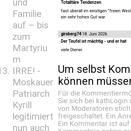
und
Totalitäre Tendenzen
fast überall im einstigen "freien W
Familie
ein sehr hohes Gut war.
auf – bis
zum
girsberg74
18. Juni 2026
Der Teufel ist mächtig - und er hat
Martyriu
viele Diener.
m
Um selbst Kom
IRRE! -
können müssen 
Moskauer
Patriarch
Für die Kommentiermög
Sie sich bei
kathLogin 
Kyrill
von Moderatoren stich
legitimiert
freigeschaltet. Ein Anr
Ein Kommentar ist auf
nun auch