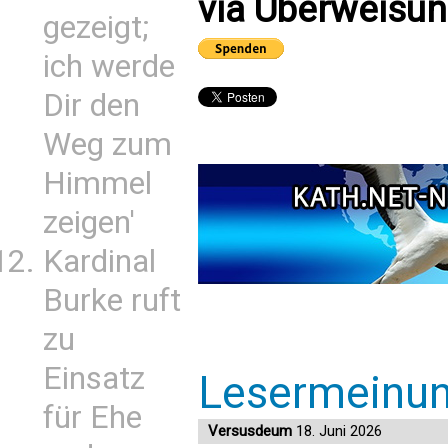
via Überweisun
gezeigt;
ich werde
Dir den
Weg zum
Himmel
zeigen'
Kardinal
Burke ruft
zu
Einsatz
Lesermeinu
für Ehe
Versusdeum
18. Juni 2026