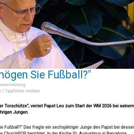
mögen Sie Fußball?"
 Lesermeinung
n
|
Tippfehler melden
uter Torschütze“, verriet Papst Leo zum Start der WM 2026 bei seinem
hrigen Jungen.
Sie Fußball?“ Das fragte ein sechsjähriger Junge den Papst bei desse
e ChurchPOP berichtet. In der Kirche St. Augustinus in Barcelona