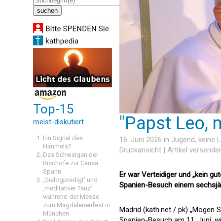
Top-15
"Papst Leo, 
meist-diskutiert
Ein Signal des
16. Juni 2026 in
Jugend
, keine
Himmels?
Druckansicht
|
Artikel versende
Das Schweigen der
Bischöfe zur Causa
Spahn
Er war Verteidiger und „kein g
‚Dialogpredigt‘ und
Spanien-Besuch einem sechsjä
‚meditativer Tanz’
während der Messe
zum Magdalenenfest in
Madrid (kath.net / pk) „Mögen 
München
Spanien-Besuch am 11. Juni, wi