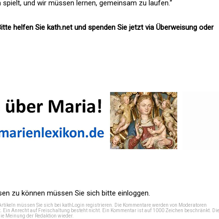
 spielt, und wir müssen lernen, gemeinsam zu laufen.“
itte helfen Sie kath.net und spenden Sie jetzt via Überweisung oder
n zu können müssen Sie sich bitte einloggen.
Artikeln müssen Sie sich bei
kathLogin registrieren
. Die Kommentare werden von Moderatoren
t. Ein Anrecht auf Freischaltung besteht nicht. Ein Kommentar ist auf 1000 Zeichen beschränkt. Di
e Meinung der Redaktion wieder.