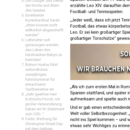
Die Liturgie: das Gebet
erzählte Leo XIV. daraufhin de
der Kirche und Atem
des Geistes
Football- und Tennisspielen.
Emeritierter
„Jeder weiß, dass ich jetzt Tenn
Kurienkardinal Sarah:
„Riten können nicht
Football, das etwas körperbeton
willkürlich abgeschafft
Leo. Er sei kein großartiger Spi
werden“
großartiger Torschütze“ gewes
Leihmutter soll
gezwungen werden,
das Leben des
herzkranken Babys zu
beenden!
Bistum Huelva führt
verbindliches
zweijähriges
Katechumenat für
erwachsene
„Als ich zum ersten Mal in Rom 
Taufbewerber ein
Spanien stattfand, und später i
„Sehr geehrter Herr
aufmerksam und spielte auch mi
Erzbischof Koch, mit
großer Verwunderung
Und er gab einen entscheidenden
haben wir Ihr Statement
Welt voller Selbstbezogenheit: „J
zum CSD…“
Fulda: Werbung für
nicht ins Spiel kommen – und wir
Christopher Street Day
etwas sehr Wichtiges zu erinne
mit dem heiligen