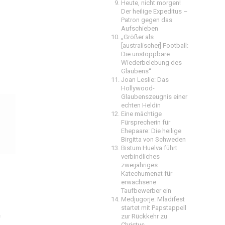
Heute, nicht morgen!
Der heilige Expeditus –
Patron gegen das
Aufschieben
„Größer als
[australischer] Football:
Die unstoppbare
Wiederbelebung des
Glaubens“
Joan Leslie: Das
Hollywood-
Glaubenszeugnis einer
echten Heldin
Eine mächtige
Fürsprecherin für
Ehepaare: Die heilige
Birgitta von Schweden
Bistum Huelva führt
verbindliches
zweijähriges
Katechumenat für
erwachsene
Taufbewerber ein
Medjugorje: Mladifest
startet mit Papstappell
zur Rückkehr zu
e
Christus