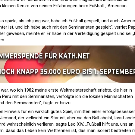
m kleinen Renzo von seinen Erfahrungen beim Fußball-, American
is spiele; als ich jung war, habe ich Fußball gespielt, und auch Ameri
ter ist, und ich habe auch mit den Seminaristen gespielt“, verriet Pa
eler gewesen, meinte er. Er habe in der Verteidigung gespielt und sei „
en.
war, wo ich 1982 meine erste Weltmeisterschaft erlebte, die hier in
n Peru mit den Seminaristen, verfolgte ich die lokalen Mannschaften
t den Seminaristen“, fügte er hinzu.
 Hinweis für ein wirklich gutes Spiel, inmitten einer erfolgsbesesse
emand, der vielleicht ein Star ist, aber nie den Ball abgibt, lässt and
d wahrscheinlich verlieren, sagte Leo XIV. „Fußball hilft uns, uns an
rn: dass das Leben kein Wettrennen ist, das man isoliert bestreiten 