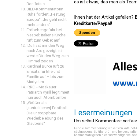
es ist etwas, das man als Team
Bonifatius
BILD-Kommentatorin
Ruhs fordert „Festung
Ihnen hat der Artikel gefallen?
B
Europa“: „Es geht nicht
Kreditkarte/Paypal!
mehr anders“
Erdbebengefahr bei
Neapel: Italiens Kirche
ruft zum Gebet auf
'Du hast mir den Weg
nach Ars gezeigt; ich
werde Dir den Weg zum
Himmel zeigen'
Kardinal Burke ruft zu
Einsatz für Ehe und
Familie auf – bis zum
Martyrium
IRRE! - Moskauer
Patriarch Kyrill legitimiert
nun auch Atombombe
„Größer als
[australischer] Football:
Lesermeinungen
Die unstoppbare
Wiederbelebung des
Um selbst Kommentare verfasse
Glaubens“
Für die Kommentiermöglichkeit von kath.net-
stichprobenartig überprüft und freigeschalte
Kommentare geben nicht notwendigerweise di