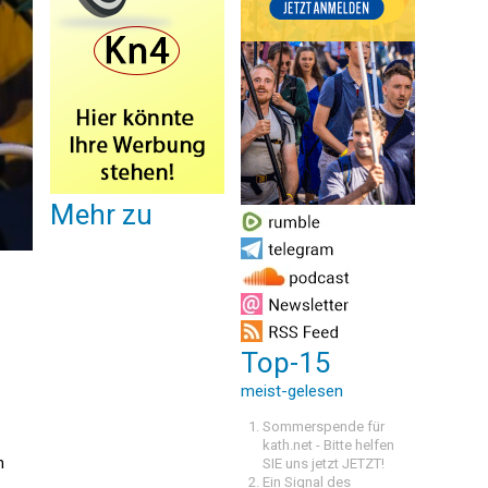
Mehr zu
Top-15
meist-gelesen
Sommerspende für
kath.net - Bitte helfen
n
SIE uns jetzt JETZT!
Ein Signal des