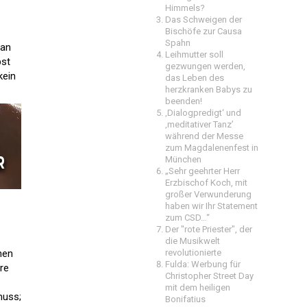
Himmels?
Das Schweigen der
Bischöfe zur Causa
Spahn
can
Leihmutter soll
pst
gezwungen werden,
kein
das Leben des
herzkranken Babys zu
beenden!
‚Dialogpredigt‘ und
‚meditativer Tanz’
während der Messe
zum Magdalenenfest in
München
„Sehr geehrter Herr
Erzbischof Koch, mit
großer Verwunderung
haben wir Ihr Statement
zum CSD…“
Der "rote Priester", der
die Musikwelt
nen
revolutionierte
Fulda: Werbung für
ere
Christopher Street Day
mit dem heiligen
muss;
Bonifatius