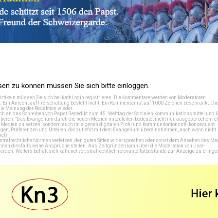
n zu können müssen Sie sich bitte einloggen.
Artikeln müssen Sie sich bei
kathLogin registrieren
. Die Kommentare werden von Moderatoren
t. Ein Anrecht auf Freischaltung besteht nicht. Ein Kommentar ist auf 1000 Zeichen beschränkt. Di
e Meinung der Redaktion wieder.
 an das Schreiben von Papst Benedikt zum 45. Welttag der Sozialen Kommunikationsmittel und lä
tieren: "Das Evangelium durch die neuen Medien mitzuteilen bedeutet nicht nur, ausgesprochen rel
en Medien zu setzen, sondern auch im eigenen digitalen Profil und Kommunikationsstil konsequent
en, Präferenzen und Urteilen, die zutiefst mit dem Evangelium übereinstimmen, auch wenn nicht
net
)
e strafrechtliche Normen verletzen, den guten Sitten widersprechen oder sonst dem Ansehen des M
önnen diesfalls keine Ansprüche stellen. Aus Zeitgründen kann über die Moderation von User-
en. Weiters behält sich kath.net vor, strafrechtlich relevante Tatbestände zur Anzeige zu bringe