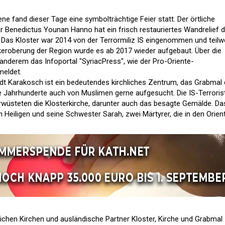
ene fand dieser Tage eine symbolträchtige Feier statt. Der örtliche
r Benedictus Younan Hanno hat ein frisch restauriertes Wandrelief 
Das Kloster war 2014 von der Terrormiliz IS eingenommen und teilw
keroberung der Region wurde es ab 2017 wieder aufgebaut. Über die
r anderem das Infoportal "SyriacPress", wie der Pro-Oriente-
meldet.
adt Karakosch ist ein bedeutendes kirchliches Zentrum, das Grabmal
e Jahrhunderte auch von Muslimen gerne aufgesucht. Die IS-Terroris
wüsteten die Klosterkirche, darunter auch das besagte Gemälde. Da
n Heiligen und seine Schwester Sarah, zwei Märtyrer, die in den Orien
lichen Kirchen und ausländische Partner Kloster, Kirche und Grabmal