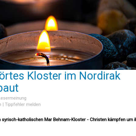
örtes Kloster im Nordirak
baut
 Lesermeinung
n
|
Tippfehler melden
m syrisch-katholischen Mar Behnam-Kloster - Christen kämpfen um i