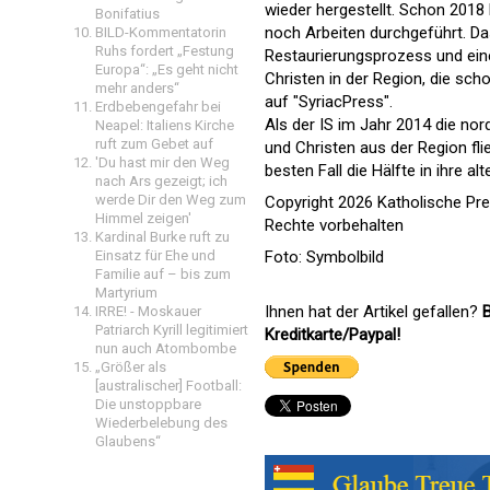
wieder hergestellt. Schon 2018 
Bonifatius
noch Arbeiten durchgeführt. Das
BILD-Kommentatorin
Ruhs fordert „Festung
Restaurierungsprozess und ein
Europa“: „Es geht nicht
Christen in der Region, die sch
mehr anders“
auf "SyriacPress".
Erdbebengefahr bei
Als der IS im Jahr 2014 die no
Neapel: Italiens Kirche
ruft zum Gebet auf
und Christen aus der Region fli
'Du hast mir den Weg
besten Fall die Hälfte in ihre al
nach Ars gezeigt; ich
werde Dir den Weg zum
Copyright 2026 Katholische Pr
Himmel zeigen'
Rechte vorbehalten
Kardinal Burke ruft zu
Einsatz für Ehe und
Foto: Symbolbild
Familie auf – bis zum
Martyrium
Ihnen hat der Artikel gefallen?
B
IRRE! - Moskauer
Patriarch Kyrill legitimiert
Kreditkarte/Paypal!
nun auch Atombombe
„Größer als
[australischer] Football:
Die unstoppbare
Wiederbelebung des
Glaubens“