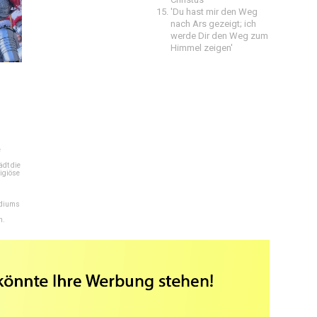
'Du hast mir den Weg
nach Ars gezeigt; ich
werde Dir den Weg zum
Himmel zeigen'
e
dt die
igiöse
ediums
n.