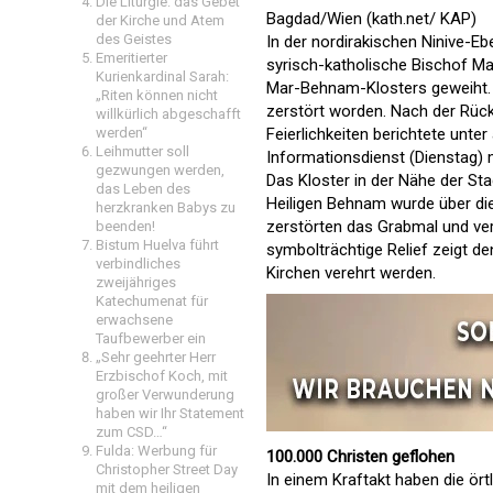
Die Liturgie: das Gebet
Bagdad/Wien (kath.net/ KAP)
der Kirche und Atem
des Geistes
In der nordirakischen Ninive-Eb
Emeritierter
syrisch-katholische Bischof Ma
Kurienkardinal Sarah:
Mar-Behnam-Klosters geweiht. 
„Riten können nicht
zerstört worden. Nach der Rüc
willkürlich abgeschafft
werden“
Feierlichkeiten berichtete unte
Leihmutter soll
Informationsdienst (Dienstag) 
gezwungen werden,
Das Kloster in der Nähe der St
das Leben des
Heiligen Behnam wurde über di
herzkranken Babys zu
zerstörten das Grabmal und ver
beenden!
Bistum Huelva führt
symbolträchtige Relief zeigt de
verbindliches
Kirchen verehrt werden.
zweijähriges
Katechumenat für
erwachsene
Taufbewerber ein
„Sehr geehrter Herr
Erzbischof Koch, mit
großer Verwunderung
haben wir Ihr Statement
zum CSD…“
Fulda: Werbung für
100.000 Christen geflohen
Christopher Street Day
In einem Kraftakt haben die ört
mit dem heiligen