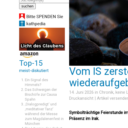
Top-15
Vom IS zerst
meist-diskutiert
wiederaufge
Ein Signal des
Himmels?
Das Schweigen der
14. Juni 2026 in
Chronik
, keine
Bischöfe zur Causa
Druckansicht
|
Artikel versende
Spahn
‚Dialogpredigt‘ und
‚meditativer Tanz’
Symbolträchtige Feierstunde i
während der Messe
Präsenz im Irak.
zum Magdalenenfest in
München