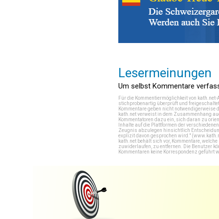
Lesermeinungen
Um selbst Kommentare verfasse
Für die Kommentiermöglichkeit von kath.net-
stichprobenartig überprüft und freigeschalte
Kommentare geben nicht notwendigerweise di
kath.net verweist in dem Zusammenhang auch
Kommentatoren dazu ein, sich daran zu orien
Inhalte auf die Plattformen der verschieden
Zeugnis abzulegen hinsichtlich Entscheidung
explizit davon gesprochen wird." (
www.kath.
kath.net behält sich vor, Kommentare, welch
zuwiderlaufen, zu entfernen. Die Benutzer k
Kommentaren keine Korrespondenz geführt werd