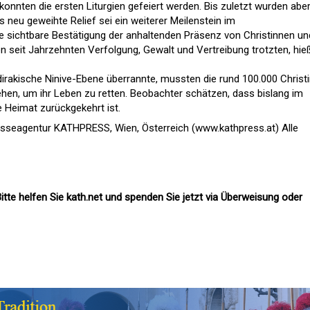
konnten die ersten Liturgien gefeiert werden. Bis zuletzt wurden abe
 neu geweihte Relief sei ein weiterer Meilenstein im
e sichtbare Bestätigung der anhaltenden Präsenz von Christinnen un
on seit Jahrzehnten Verfolgung, Gewalt und Vertreibung trotzten, hie
rdirakische Ninive-Ebene überrannte, mussten die rund 100.000 Christ
ehen, um ihr Leben zu retten. Beobachter schätzen, dass bislang im
te Heimat zurückgekehrt ist.
esseagentur KATHPRESS, Wien, Österreich (www.kathpress.at) Alle
itte helfen Sie kath.net und spenden Sie jetzt via Überweisung oder