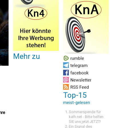
Mehr zu
Top-15
meist-gelesen
Sommerspende für
hre
kath.net - Bitte helfen
SIE uns jetzt JETZT!
Ein Signal des