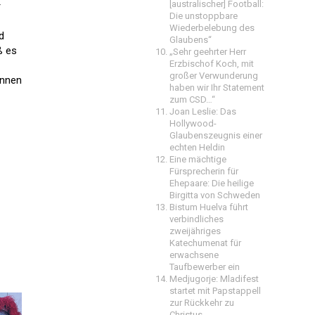
[australischer] Football:
r
Die unstoppbare
Wiederbelebung des
d
Glaubens“
ß es
„Sehr geehrter Herr
Erzbischof Koch, mit
großer Verwunderung
innen
haben wir Ihr Statement
zum CSD…“
Joan Leslie: Das
Hollywood-
Glaubenszeugnis einer
echten Heldin
Eine mächtige
Fürsprecherin für
Ehepaare: Die heilige
Birgitta von Schweden
Bistum Huelva führt
verbindliches
zweijähriges
Katechumenat für
erwachsene
Taufbewerber ein
Medjugorje: Mladifest
startet mit Papstappell
zur Rückkehr zu
Christus