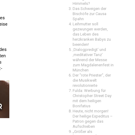
Himmels?
Das Schweigen der
Bischöfe zur Causa
des
Spahn
eise
Leihmutter soll
gezwungen werden,
das Leben des
herzkranken Babys zu
beenden!
 des
‚Dialogpredigt‘ und
‚meditativer Tanz’
ten
während der Messe
s
zum Magdalenenfest in
t-
München
Der "rote Priester", der
die Musikwelt
revolutionierte
Fulda: Werbung für
Christopher Street Day
mit dem heiligen
Bonifatius
Heute, nicht morgen!
Der heilige Expeditus –
Patron gegen das
Aufschieben
„Größer als