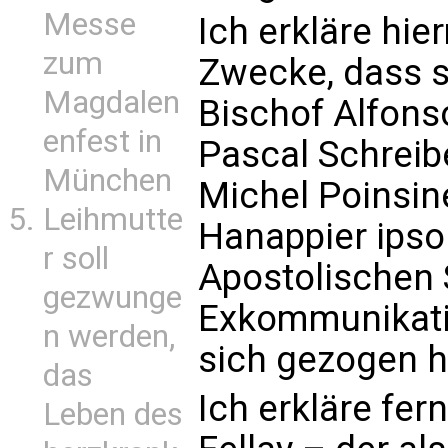
Messe
Ich erkläre hier
zum
Zwecke, dass 
Magdalen
Bischof Alfons
enfest in
Pascal Schreib
München
Michel Poinsin
Leihmutte
Hanappier ipso
r soll
Apostolischen 
gezwunge
Exkommunikatio
n werden,
sich gezogen 
das
Ich erkläre fer
Leben des