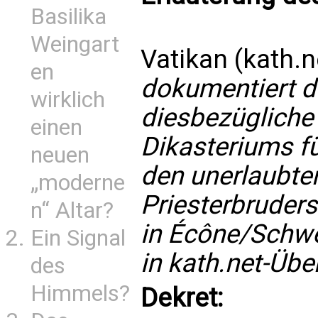
Basilika
Weingart
Vatikan (kath.n
en
dokumentiert d
wirklich
diesbezügliche
einen
Dikasteriums f
neuen
den unerlaubte
„moderne
Priesterbruders
n“ Altar?
in Écône/Schwei
Ein Signal
in kath.net-Übe
des
Himmels?
Dekret: