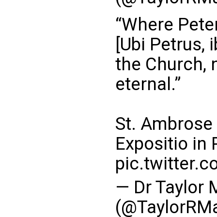
“Where Peter
[Ubi Petrus, 
the Church, n
eternal.”
St. Ambrose 
Expositio i
pic.twitter.
— Dr Taylor 
(@TaylorRMa