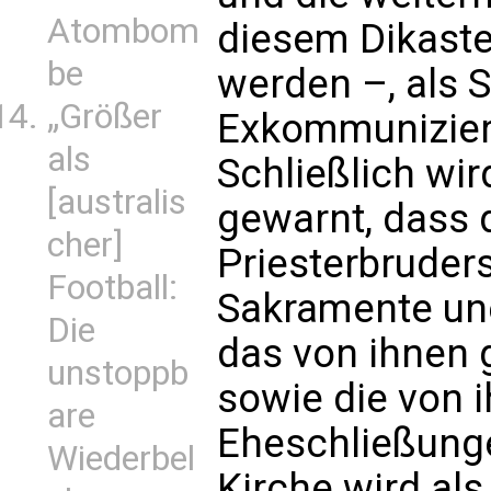
Atombom
diesem Dikast
be
werden –, als 
„Größer
Exkommuniziert
als
Schließlich wir
[australis
gewarnt, dass d
cher]
Priesterbruders
Football:
Sakramente un
Die
das von ihnen
unstoppb
sowie die von i
are
Eheschließunge
Wiederbel
Kirche wird als