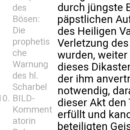
durch jüngste 
des
päpstlichen Au
Bösen:
Die
des Heiligen Va
prophetis
Verletzung des
che
wurden, weiter 
Warnung
dieses Dikaste
des hl.
der ihm anvert
Scharbel
notwendig, dar
BILD-
dieser Akt den
Komment
erfüllt und kan
atorin
beteiligten Gei