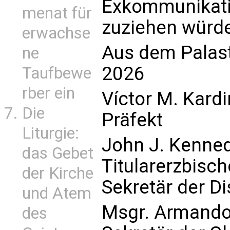
Exkommunikatio
menat für
zuziehen würd
erwachse
Aus dem Palast 
ne
2026
Taufbewe
rber ein
Víctor M. Kard
Die
Präfekt
Liturgie:
John J. Kenne
das Gebet
Titularerzbisc
der Kirche
Sekretär der Di
und Atem
Msgr. Armando
des