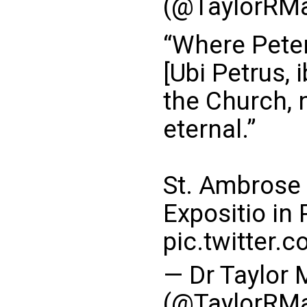
(@TaylorRMa
“Where Peter
[Ubi Petrus, 
the Church, n
eternal.”
St. Ambrose 
Expositio i
pic.twitter.
— Dr Taylor 
(@TaylorRMa