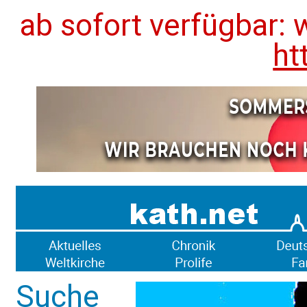
ab sofort verfügbar: 
ht
Suche