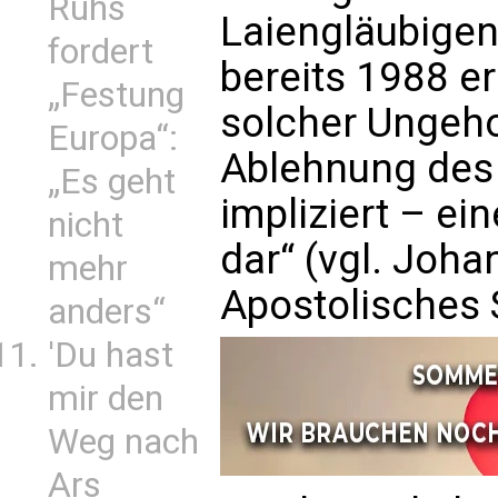
Ruhs
Laiengläubigen
fordert
bereits 1988 erk
„Festung
solcher Ungeho
Europa“:
Ablehnung des
„Es geht
impliziert – e
nicht
dar“ (vgl. Johan
mehr
Apostolisches S
anders“
'Du hast
mir den
Weg nach
Ars