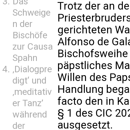
Das
Trotz der an d
Schweige
Priesterbruders
n der
gerichteten Wa
Bischöfe
Alfonso de Gal
zur Causa
Bischofsweihe 
Spahn
päpstliches M
‚Dialogpre
Willen des Pap
digt‘ und
Handlung bega
‚meditativ
facto den in 
er Tanz’
§ 1 des CIC 20
während
ausgesetzt.
der