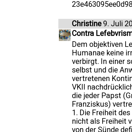
23e463095ee0d98
Christine
9. Juli 2
Contra Lefebvrismu
Dem objektiven Les
Humanae keine irri
verbirgt. In einer
selbst und die An
vertretenen Konti
VKII nachdrücklich
die jeder Papst (G
Franziskus) vertre
1. Die Freiheit d
nicht als Freiheit
von der Sünde defi