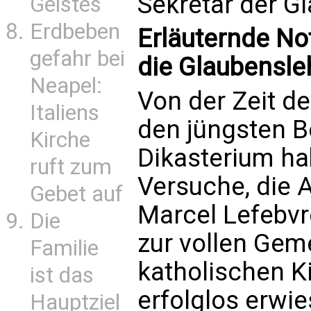
Sekretär der G
Geistes
Erdbeben
Erläuternde No
gefahr bei
die Glaubensle
Neapel:
Von der Zeit de
Italiens
den jüngsten B
Kirche
Dikasterium ha
ruft zum
Versuche, die 
Gebet auf
Marcel Lefebv
Die
zur vollen Gem
Familie
katholischen K
ist das
erfolglos erwie
Hauptziel