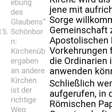
ebung
jene mit aufric
des
Sorge willkomme
Glaubens“
Gemeinschaft z
Schönbor
Apostolischen
n:
Vorkehrungen fü
Kirchenüb
die Ordinarien 
ergaben
anwenden kön
an andere
Kirchen
Schließlich we
ist der
aufgerufen, in
richtige
Römischen Paps
Weg