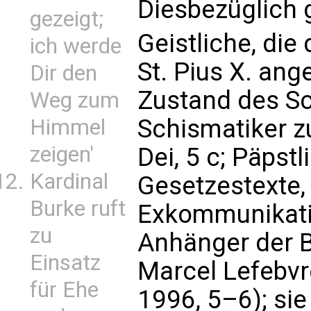
Diesbezüglich g
gezeigt;
Geistliche, die
ich werde
St. Pius X. ang
Dir den
Zustand des Sc
Weg zum
Schismatiker zu
Himmel
zeigen'
Dei, 5 c; Päpstl
Kardinal
Gesetzestexte,
Burke ruft
Exkommunikati
zu
Anhänger der 
Einsatz
Marcel Lefebvr
für Ehe
1996, 5–6); sie