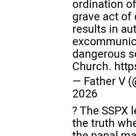
ordination o
grave act of
results in a
excommunica
dangerous s
Church.
http
— Father V 
2026
? The SSPX l
the truth whe
the papal ma