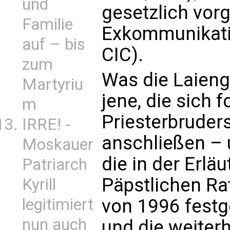
und
gesetzlich vor
Familie
Exkommunikati
auf – bis
CIC).
zum
Was die Laiengl
Martyriu
jene, die sich f
m
Priesterbruders
IRRE! -
anschließen – 
Moskauer
die in der Erlä
Patriarch
Päpstlichen Ra
Kyrill
legitimiert
von 1996 festge
nun auch
und die weiterh