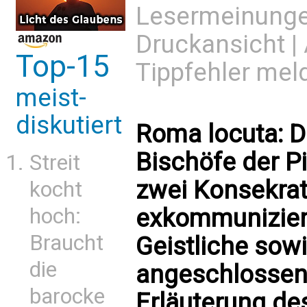
Lesermeinung
Druckansicht
|
Top-15
Tippfehler mel
meist-
diskutiert
Roma locuta: D
Bischöfe der P
Streit
zwei Konsekrat
kocht
hoch:
exkommunizier
Braucht
Geistliche sowi
die
angeschlossen 
barocke
Erläuterung des