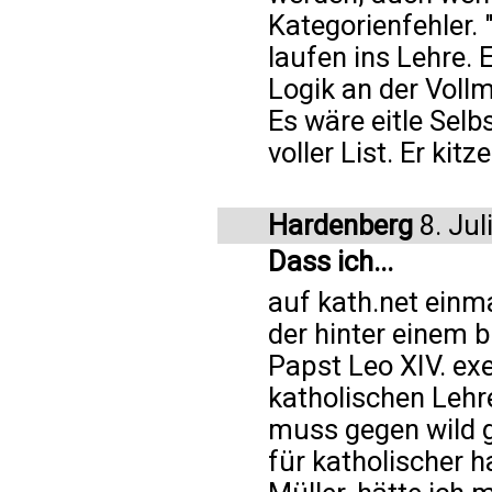
Kategorienfehler.
laufen ins Lehre. E
Logik an der Voll
Es wäre eitle Sel
voller List. Er kit
Hardenberg
8. Jul
Dass ich...
auf kath.net ein
der hinter einem 
Papst Leo XIV. exe
katholischen Lehre
muss gegen wild g
für katholischer h