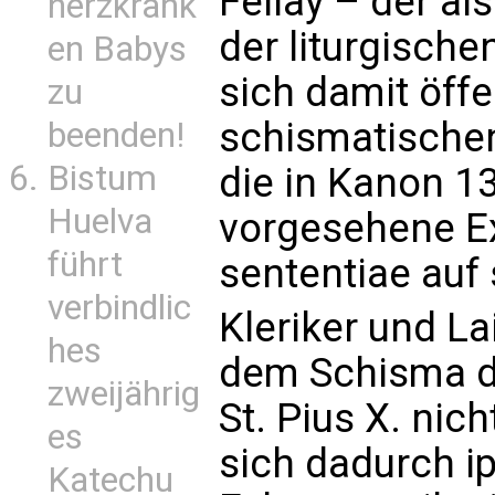
Fellay – der al
herzkrank
der liturgisch
en Babys
sich damit öff
zu
schismatische
beenden!
Bistum
die in Kanon 1
Huelva
vorgesehene E
führt
sententiae auf
verbindlic
Kleriker und L
hes
dem Schisma de
zweijährig
St. Pius X. nic
es
sich dadurch ip
Katechu