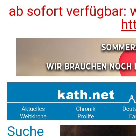
ab sofort verfügbar: 
ht
Suche