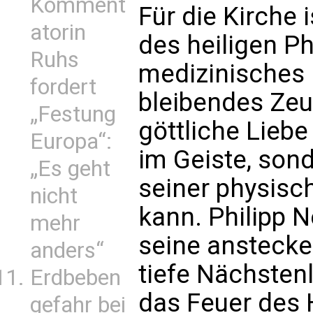
Komment
Für die Kirche 
atorin
des heiligen Ph
Ruhs
medizinisches K
fordert
bleibendes Zeug
„Festung
göttliche Lieb
Europa“:
im Geiste, sond
„Es geht
seiner physisc
nicht
kann. Philipp N
mehr
seine anstecke
anders“
tiefe Nächstenl
Erdbeben
das Feuer des 
gefahr bei