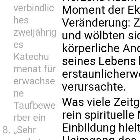
verbindlic
Moment der Eks
hes
Veränderung: Z
zweijährig
und wölbten si
es
körperliche Ano
Katechu
seines Lebens 
menat für
erstaunlicherw
erwachse
verursachte.
ne
Was viele Zeit
Taufbewe
rein spirituell
rber ein
Einbildung hie
„Sehr