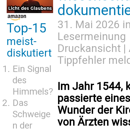
dokumentie
31. Mai 2026 i
Top-15
Lesermeinung
meist-
Druckansicht
|
diskutiert
Tippfehler mel
Ein Signal
des
Im Jahr 1544, k
Himmels?
passierte eines
Das
Wunder der Kir
Schweige
von Ärzten wis
n der