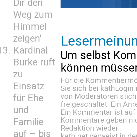
Dir den
Weg zum
Himmel
zeigen'
Lesermeinu
Kardinal
Um selbst Kom
Burke ruft
können müssen 
zu
Für die Kommentiermög
Einsatz
Sie sich bei
kathLogin 
von Moderatoren stich
für Ehe
freigeschaltet. Ein Anr
und
Ein Kommentar ist auf
Kommentare geben nic
Familie
Redaktion wieder.
auf – bis
kath.net verweist in