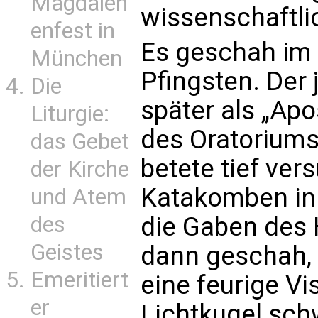
Magdalen
wissenschaftlic
enfest in
Es geschah im 
München
Pfingsten. Der 
Die
später als „Ap
Liturgie:
des Oratoriums
das Gebet
betete tief ver
der Kirche
Katakomben in 
und Atem
des
die Gaben des 
Geistes
dann geschah, 
Emeritiert
eine feurige Vi
er
Lichtkugel sch