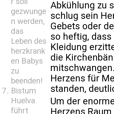
r soll
Abkühlung zu 
gezwunge
schlug sein He
n werden,
Gebets oder de
das
so heftig, dass
Leben des
Kleidung erzit
herzkrank
die Kirchenbän
en Babys
mitschwangen.
zu
Herzens für Me
beenden!
standen, deutli
Bistum
Um der enorm
Huelva
führt
Herzens Raum 