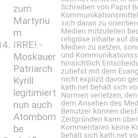
Schreiben von Papst B
zum
Kommunikationsmittel 
Martyriu
sich daran zu orientie
Medien mitzuteilen be
m
religiöse Inhalte auf 
IRRE! -
Medien zu setzen, sond
und Kommunikationsst
Moskauer
hinsichtlich Entscheid
Patriarch
zutiefst mit dem Eva
nicht explizit davon ge
Kyrill
kath.net behält sich v
legitimiert
Normen verletzen, den
dem Ansehen des Mediu
nun auch
Benutzer können diesfa
Atombom
Zeitgründen kann über
Kommentaren keine Ko
be
behält sich kath.net vo