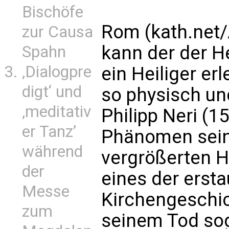
Bischöfe
Rom (kath.net/
zur Causa
kann der der H
Spahn
‚Dialogpre
ein Heiliger erl
digt‘ und
so physisch und
‚meditativ
Philipp Neri (
er Tanz’
Phänomen sein
während
vergrößerten He
der
eines der erst
Messe
Kirchengeschi
zum
seinem Tod sog