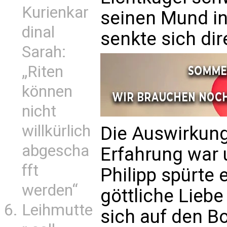
Kurienkar
seinen Mund in
dinal
senkte sich dir
Sarah:
„Riten
können
nicht
willkürlich
Die Auswirkung
abgescha
Erfahrung war 
fft
Philipp spürte 
werden“
göttliche Liebe
Leihmutte
sich auf den B