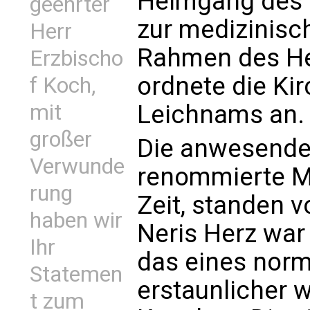
Heimgang des 
geehrter
zur medizinisc
Herr
Rahmen des He
Erzbischo
ordnete die Ki
f Koch,
mit
Leichnams an.
großer
Die anwesenden
Verwunde
renommierte M
rung
Zeit, standen v
haben wir
Neris Herz war 
Ihr
das eines nor
Statemen
erstaunlicher 
t zum