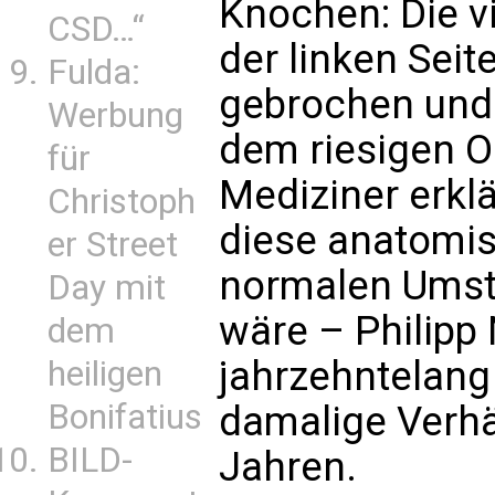
Knochen: Die vi
CSD…“
der linken Seit
Fulda:
gebrochen und
Werbung
dem riesigen O
für
Mediziner erklä
Christoph
diese anatomi
er Street
normalen Umst
Day mit
wäre – Philipp 
dem
jahrzehntelang 
heiligen
Bonifatius
damalige Verhä
BILD-
Jahren.