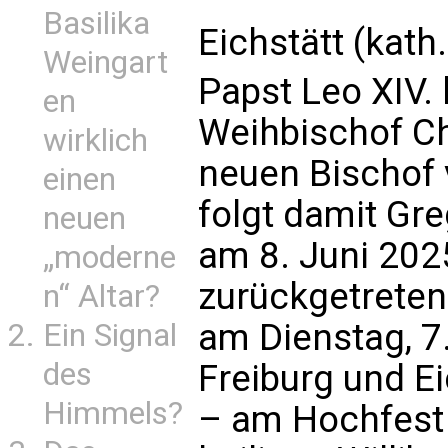
Basilika
Eichstätt (kath
Weingart
Papst Leo XIV. 
en
Weihbischof Ch
wirklich
neuen Bischof 
einen
folgt damit Gr
neuen
am 8. Juni 20
„moderne
zurückgetreten
n“ Altar?
am Dienstag, 7.
Ein Signal
des
Freiburg und E
Himmels?
– am Hochfest