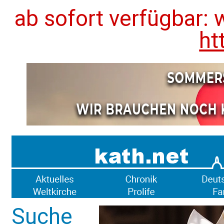
ab sofort verfügbar: 
ht
Suche