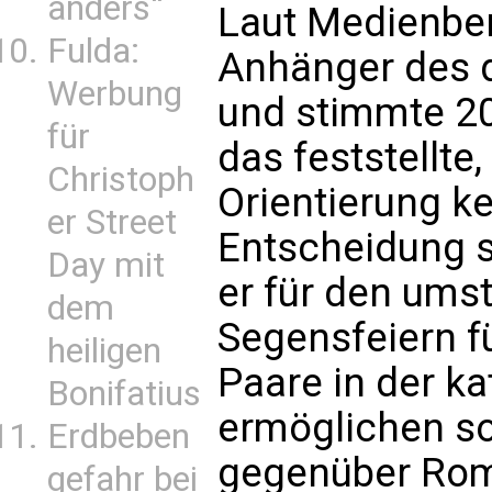
anders“
Laut Medienberi
Fulda:
Anhänger des 
Werbung
und stimmte 20
für
das feststellt
Christoph
Orientierung k
er Street
Entscheidung s
Day mit
er für den umstr
dem
Segensfeiern f
heiligen
Paare in der k
Bonifatius
ermöglichen sol
Erdbeben
gegenüber Rom 
gefahr bei