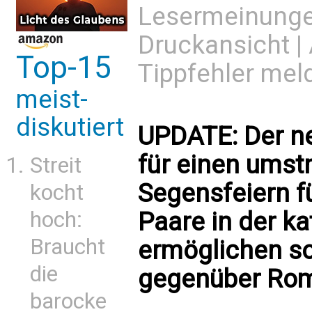
Lesermeinung
Druckansicht
|
Top-15
Tippfehler mel
meist-
diskutiert
UPDATE: Der n
für einen umstri
Streit
Segensfeiern f
kocht
hoch:
Paare in der k
Braucht
ermöglichen sol
die
gegenüber Rom 
barocke