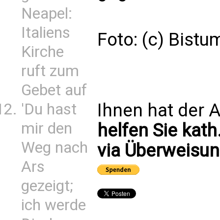
Neapel:
Italiens
Foto: (c) Bistu
Kirche
ruft zum
Gebet auf
Ihnen hat der A
'Du hast
mir den
helfen Sie kath
Weg nach
via Überweisun
Ars
gezeigt;
ich werde