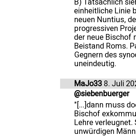
B) Tatsächlich sie
einheitliche Linie
neuen Nuntius, de
progressiven Proj
der neue Bischof 
Beistand Roms. Pa
Gegnern des synod
uneindeutig.
MaJo33
8. Juli 2
@siebenbuerger
"[...]dann muss do
Bischof exkommuni
Lehre verleugnet.
unwürdigen Männer