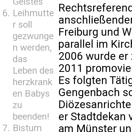
Geistes
Rechtsreferend
Leihmutte
anschließende
r soll
Freiburg und W
gezwunge
parallel im Kirch
n werden,
2006 wurde er 
das
2011 promovier
Leben des
Es folgten Tätig
herzkrank
Gengenbach so
en Babys
Diözesanrichte
zu
er Stadtdekan 
beenden!
am Münster un
Bistum