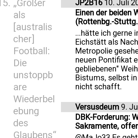
„Größer
JP2B16
10. Juli 2
Einen der beiden
als
(Rottenbg.-Stuttg.
[australis
...hätte ich gern
cher]
Eichstätt als Nach
Football:
Metropolie gesehe
neuen Pontifikat e
Die
gebliebenen" Weih
unstoppb
Bistums, selbst in
are
nicht schafft.
Wiederbel
Versusdeum
9. Ju
ebung
DBK-Forderung: We
des
Sakramente, offen
Glaubens“
@MaJo33 Es geht