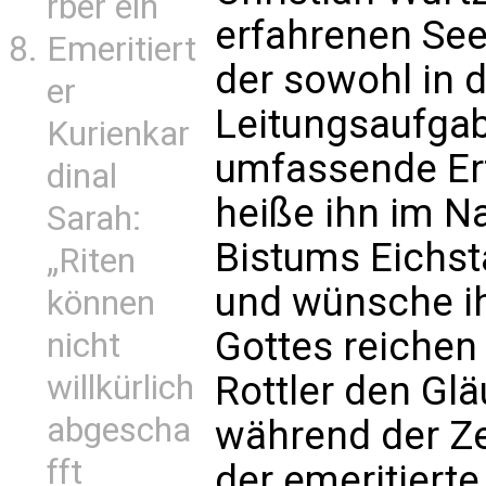
rber ein
erfahrenen See
Emeritiert
der sowohl in d
er
Leitungsaufgab
Kurienkar
umfassende Erf
dinal
heiße ihn im 
Sarah:
Bistums Eichst
„Riten
und wünsche ih
können
Gottes reichen
nicht
willkürlich
Rottler den Glä
abgescha
während der Ze
fft
der emeritiert