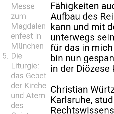
Fähigkeiten auc
Messe
Aufbau des Rei
zum
Magdalen
kann und mit 
enfest in
unterwegs sein
München
für das in mic
Die
bin nun gespan
Liturgie:
in der Diözese
das Gebet
der Kirche
Christian Würt
und Atem
Karlsruhe, stud
des
Rechtswissens