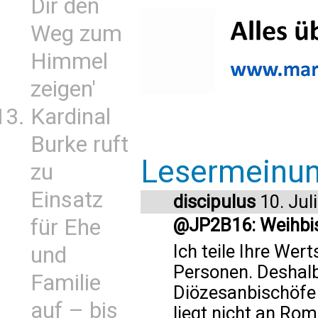
Dir den
Weg zum
Himmel
zeigen'
Kardinal
Burke ruft
Lesermeinu
zu
Einsatz
discipulus
10. Jul
für Ehe
@JP2B16: Weihbi
Ich teile Ihre Wer
und
Personen. Deshalb
Familie
Diözesanbischöfe 
auf – bis
liegt nicht an Rom