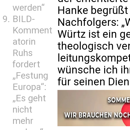
werden“
Hanke begrüßt 
BILD-
Nachfolgers: „
Komment
Würtz ist ein ge
atorin
theologisch ver
Ruhs
leitungskompet
fordert
wünsche ich ih
„Festung
für seinen Dien
Europa“:
„Es geht
nicht
mehr