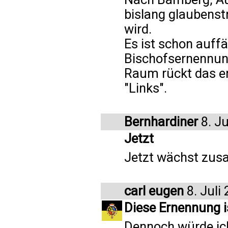
bislang glaubenst
wird.
Es ist schon auffäl
Bischofsernennun
Raum rückt das e
"Links".
Bernhardiner
8. Ju
Jetzt
Jetzt wächst zus
carl eugen
8. Juli
Diese Ernennung i
Dennoch würde ich