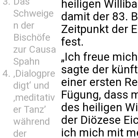
Das
heiligen Williba
Schweige
damit der 83. B
n der
Zeitpunkt der 
Bischöfe
fest.
zur Causa
„Ich freue mic
Spahn
sagte der künft
‚Dialogpre
einer ersten Re
digt‘ und
Fügung, dass 
‚meditativ
des heiligen Wi
er Tanz’
der Diözese Eic
während
ich mich mit m
der