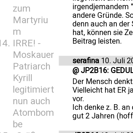
irgendjemandem "z
zum
andere Gründe. Sch
Martyriu
denn auch an der S
m
hat, können sie Z
Beitrag leisten.
IRRE! -
Moskauer
serafina
10. Juli 
Patriarch
@ JP2B16: GEDU
Kyrill
Der Mensch denkt 
legitimiert
Vielleicht hat ER
vor.
nun auch
Ich denke z. B. an
Atombom
gut 2 Jahren (hoff
be