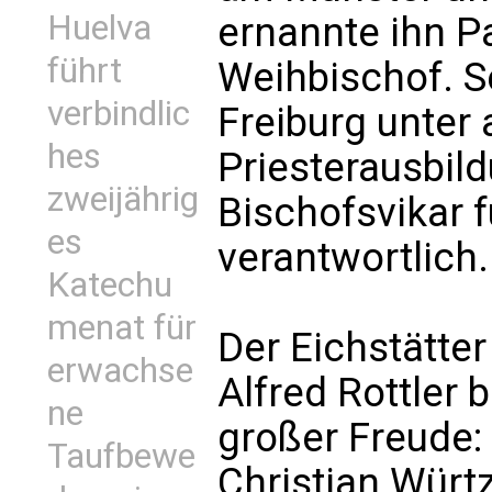
Huelva
ernannte ihn P
führt
Weihbischof. S
verbindlic
Freiburg unter
hes
Priesterausbil
zweijährig
Bischofsvikar 
es
verantwortlich.
Katechu
menat für
Der Eichstätte
erwachse
Alfred Rottler 
ne
großer Freude:
Taufbewe
Christian Würt