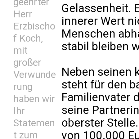
geehrter
Gelassenheit. E
Herr
innerer Wert n
Erzbischo
Menschen abhän
f Koch,
stabil bleiben w
mit
großer
Neben seinen k
Verwunde
steht für den 
rung
Familienvater 
haben wir
seine Partnerin
Ihr
oberster Stelle
Statemen
von 100.000 Eur
t zum