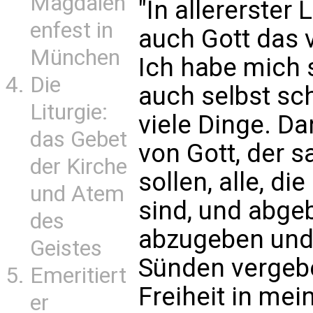
Magdalen
"In allererster
enfest in
auch Gott das v
München
Ich habe mich s
Die
auch selbst sch
Liturgie:
viele Dinge. Da
das Gebet
von Gott, der 
der Kirche
sollen, alle, d
und Atem
sind, und abgeb
des
abzugeben und
Geistes
Sünden vergebe
Emeritiert
Freiheit in me
er