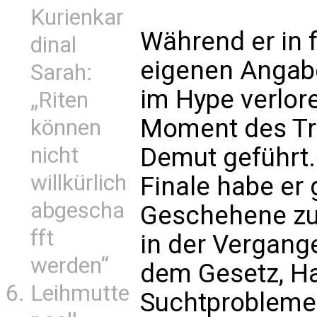
Kurienkar
Während er in 
dinal
eigenen Angabe
Sarah:
im Hype verlore
„Riten
Moment des Tri
können
nicht
Demut geführt.
willkürlich
Finale habe er
abgescha
Geschehene zu 
fft
in der Vergange
werden“
dem Gesetz, Ha
Leihmutte
Suchtprobleme