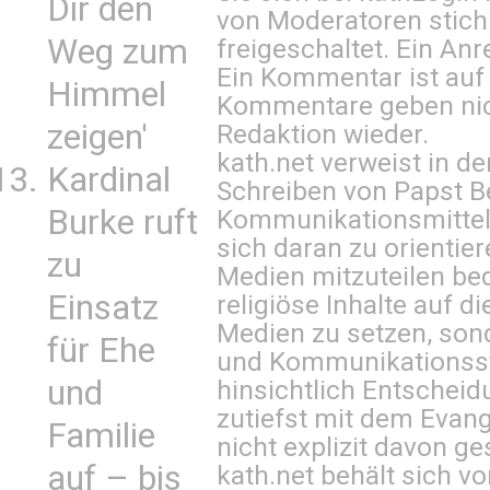
Dir den
von Moderatoren stich
Weg zum
freigeschaltet. Ein Anr
Ein Kommentar ist auf
Himmel
Kommentare geben nic
zeigen'
Redaktion wieder.
kath.net verweist in
Kardinal
Schreiben von Papst B
Burke ruft
Kommunikationsmittel 
sich daran zu orientie
zu
Medien mitzuteilen be
Einsatz
religiöse Inhalte auf 
Medien zu setzen, sond
für Ehe
und Kommunikationsst
und
hinsichtlich Entscheid
zutiefst mit dem Eva
Familie
nicht explizit davon ge
auf – bis
kath.net behält sich v