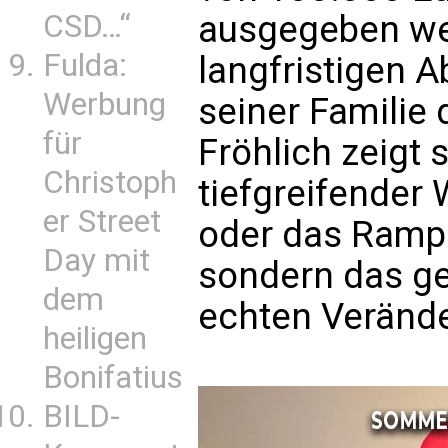
CSD…“
ausgegeben we
Fulda:
langfristigen 
Werbung
seiner Familie
für
Fröhlich zeigt s
Christoph
tiefgreifender 
er Street
oder das Rampen
Day mit
sondern das ge
dem
echten Veränd
heiligen
Bonifatius
BILD-