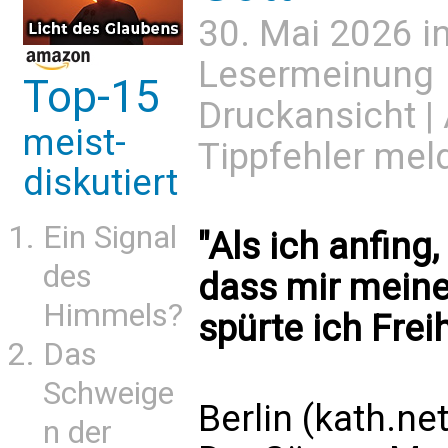
30. Mai 2026 i
Lesermeinung
Top-15
Druckansicht
|
meist-
Tippfehler mel
diskutiert
Ein Signal
"Als ich anfin
des
dass mir meine
Himmels?
spürte ich Frei
Das
Schweige
Berlin (kath.net
n der