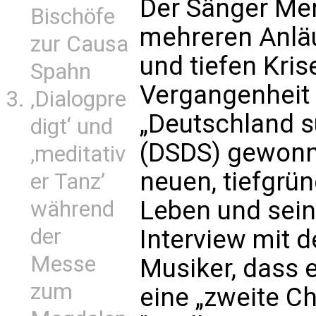
Der Sänger Men
Bischöfe
mehreren Anlä
zur Causa
und tiefen Kri
Spahn
Vergangenheit
‚Dialogpre
„Deutschland s
digt‘ und
(DSDS) gewonne
‚meditativ
neuen, tiefgrü
er Tanz’
Leben und sein
während
der
Interview mit 
Messe
Musiker, dass e
zum
eine „zweite Ch