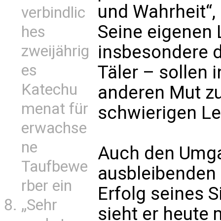
und Wahrheit“,
verbindlic
Seine eigenen
hes
insbesondere d
zweijährig
es
Täler – sollen 
Katechu
anderen Mut z
menat für
schwierigen Le
erwachse
ne
Auch den Umga
Taufbewe
ausbleibenden
rber ein
Erfolg seines 
„Sehr
sieht er heute m