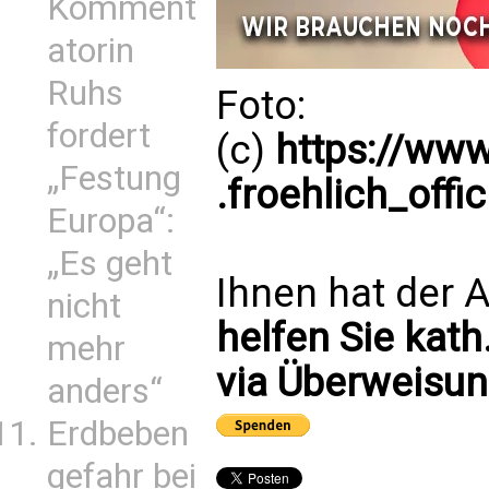
Komment
atorin
Ruhs
Foto:
fordert
(c)
https://ww
„Festung
.froehlich_offi
Europa“:
„Es geht
Ihnen hat der A
nicht
helfen Sie kath
mehr
via Überweisun
anders“
Erdbeben
gefahr bei