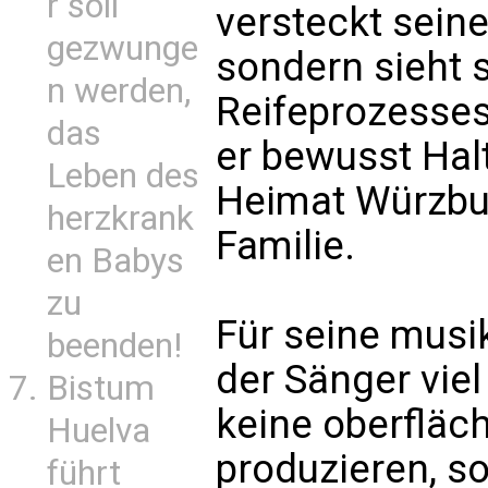
r soll
versteckt seine
gezwunge
sondern sieht s
n werden,
Reifeprozesses
das
er bewusst Halt
Leben des
Heimat Würzbur
herzkrank
Familie.
en Babys
zu
Für seine musi
beenden!
der Sänger vi
Bistum
keine oberfläc
Huelva
produzieren, s
führt