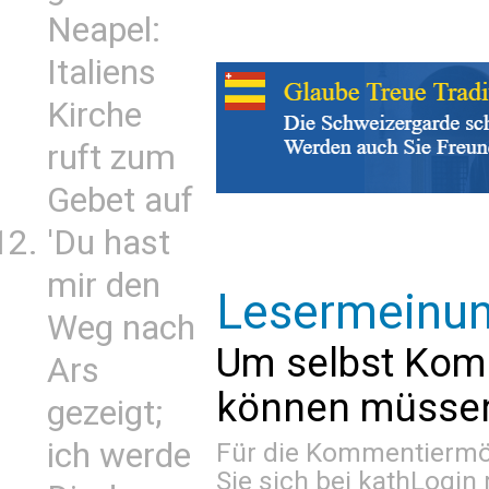
Neapel:
Italiens
Kirche
ruft zum
Gebet auf
'Du hast
mir den
Lesermeinu
Weg nach
Um selbst Kom
Ars
können müssen 
gezeigt;
ich werde
Für die Kommentiermög
Sie sich bei
kathLogin 