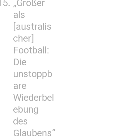
„Größer
als
[australis
cher]
Football:
Die
unstoppb
are
Wiederbel
ebung
des
Glaubens“