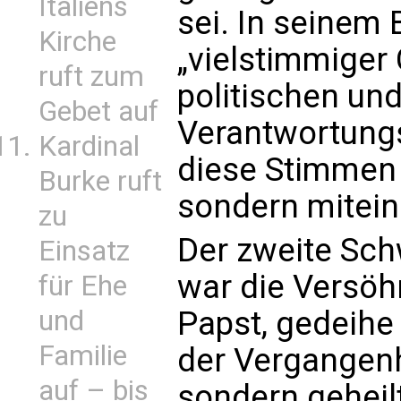
Italiens
sei. In seinem 
Kirche
„vielstimmiger 
ruft zum
politischen und
Gebet auf
Verantwortungs
Kardinal
diese Stimmen 
Burke ruft
sondern mitein
zu
Der zweite Sc
Einsatz
war die Versöh
für Ehe
und
Papst, gedeihe
Familie
der Vergangenh
auf – bis
sondern geheil