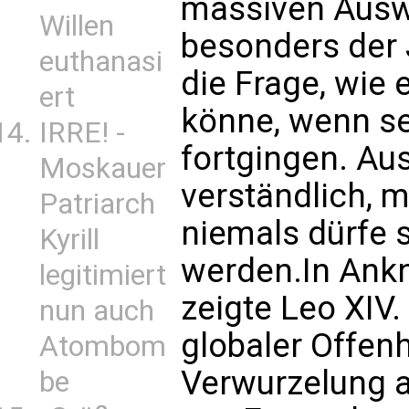
massiven Ausw
Willen
besonders der 
euthanasi
die Frage, wie 
ert
könne, wenn se
IRRE! -
fortgingen. Au
Moskauer
verständlich, 
Patriarch
niemals dürfe 
Kyrill
werden.In Ank
legitimiert
zeigte Leo XIV
nun auch
globaler Offenh
Atombom
Verwurzelung a
be