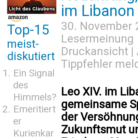
im Libanon
30. November 
Top-15
Lesermeinung
meist-
Druckansicht
|
diskutiert
Tippfehler mel
Ein Signal
des
Leo XIV. im Li
Himmels?
gemeinsame Sp
Emeritiert
der Versöhnung
er
Zukunftsmut un
Kurienkar