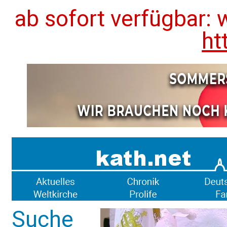
ab sofort verfügbar: 
ht
Suche