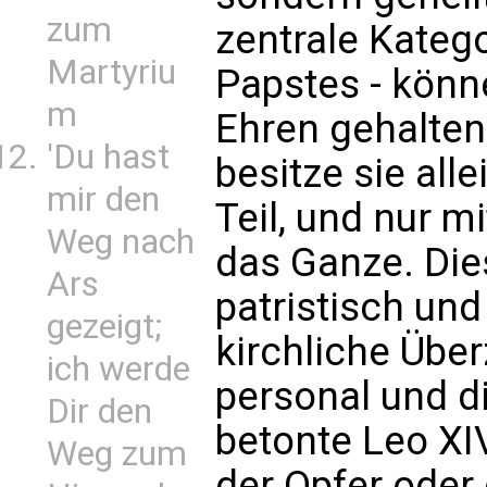
zum
zentrale Kateg
Martyriu
Papstes - könn
m
Ehren gehalte
'Du hast
besitze sie all
mir den
Teil, und nur 
Weg nach
das Ganze. Dies
Ars
patristisch und
gezeigt;
kirchliche Übe
ich werde
personal und d
Dir den
betonte Leo XIV
Weg zum
der Opfer oder 