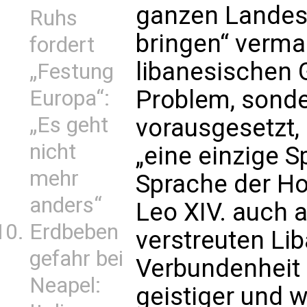
ganzen Landes
Ruhs
bringen“ vermag
fordert
libanesischen G
„Festung
Problem, sonde
Europa“:
„Es geht
vorausgesetzt, 
nicht
„eine einzige S
mehr
Sprache der Ho
anders“
Leo XIV. auch a
Erdbeben
verstreuten Li
gefahr bei
Verbundenheit 
Neapel:
geistiger und w