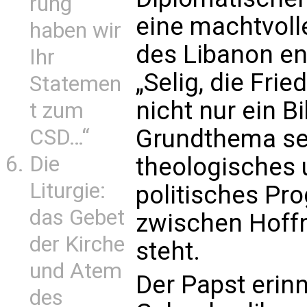
rung
eine machtvolle
haben wir
des Libanon ent
Ihr
„Selig, die Fried
Statemen
nicht nur ein B
t zum
Grundthema sei
CSD…“
Die
theologisches u
Liturgie:
politisches Pr
das Gebet
zwischen Hoff
der Kirche
steht.
und Atem
Der Papst erin
des