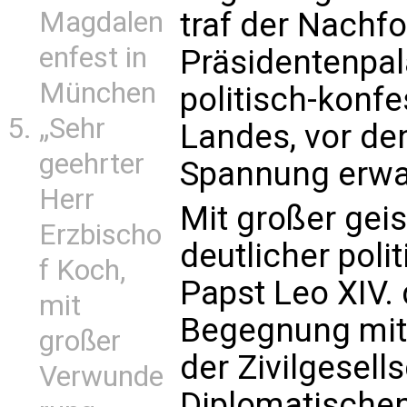
Magdalen
traf der Nachfo
enfest in
Präsidentenpal
München
politisch-konfe
„Sehr
Landes, vor de
geehrter
Spannung erwar
Herr
Mit großer geis
Erzbischo
deutlicher polit
f Koch,
Papst Leo XIV. 
mit
Begegnung mit 
großer
der Zivilgesel
Verwunde
Diplomatischen