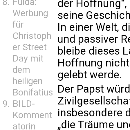
Fulda:
der Hoffnung“,
Werbung
seine Geschich
für
In einer Welt, 
Christoph
und passiver Re
er Street
bleibe dieses L
Day mit
Hoffnung nicht
dem
gelebt werde.
heiligen
Der Papst würd
Bonifatius
Zivilgesellscha
BILD-
insbesondere d
Komment
„die Träume un
atorin