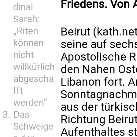
Friedens. Von
dinal
Sarah:
Beirut (kath.ne
„Riten
können
seine auf sec
nicht
Apostolische Re
willkürlich
den Nahen Oste
abgescha
Libanon fort. 
fft
Sonntagnachmit
werden“
aus der türkisc
Das
Richtung Beiru
Schweige
Aufenthaltes s