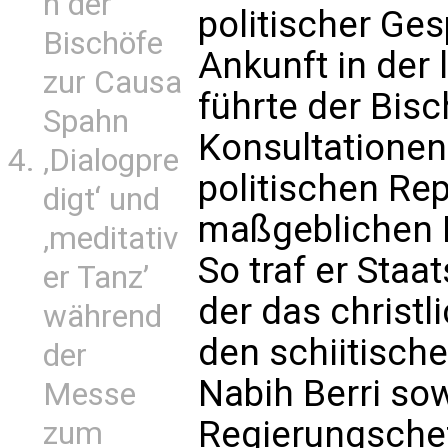
n der
politischer Ge
Bischöfe
Ankunft in der
zur Causa
führte der Bis
Spahn
Konsultationen
‚Dialogpre
politischen Re
digt‘ und
maßgeblichen 
‚meditativ
So traf er Staa
er Tanz’
der das christli
während
den schiitisch
der
Nabih Berri so
Messe
Regierungsche
zum