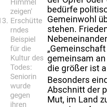
Himmel
bedürfe politis
zeigen'
Gemeinwohl übe
Erschütte
stehen. Friede
rndes
Nebeneinander;
Beispiel
„Gemeinschaft 
für die
gemeinsam an e
Kultur des
Todes:
die größer ist 
Seniorin
Besonders eindr
wurde
Abschnitt der p
gegen
Mut, im Land z
ihren