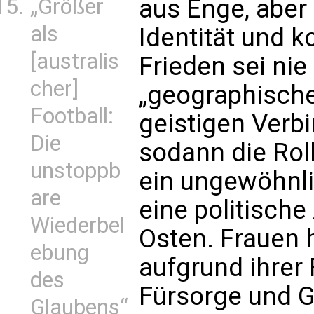
„Größer
aus Enge, aber
als
Identität und 
[australis
Frieden sei nie
cher]
„geographische
Football:
geistigen Verbi
Die
sodann die Rol
unstoppb
ein ungewöhnli
are
eine politisch
Wiederbel
Osten. Frauen h
ebung
aufgrund ihrer 
des
Fürsorge und 
Glaubens“