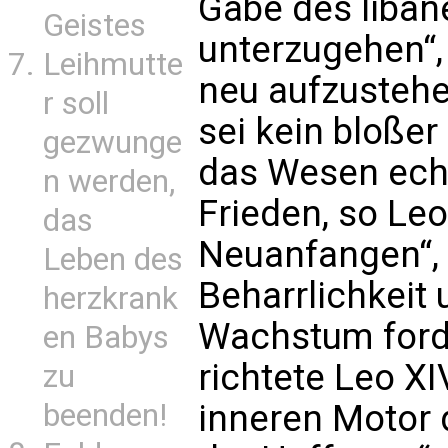
Gabe des liban
Geistes
unterzugehen“,
Leihmutte
neu aufzustehe
r soll
sei kein bloße
gezwunge
das Wesen echt
n werden,
Frieden, so Leo
das
Neuanfangen“, e
Leben des
Beharrlichkeit 
herzkrank
Wachstum forde
en Babys
richtete Leo XI
zu
beenden!
inneren Motor d