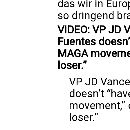
das wir in Euro
so dringend b
VIDEO: VP JD V
Fuentes doesn’
MAGA movement,
loser.”
VP JD Vance 
doesn’t “ha
movement,” c
loser.”