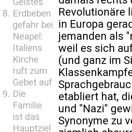
Geistes
Revolutionäre l
Erdbeben
in Europa gera
gefahr bei
jemanden als "
Neapel:
weil es sich a
Italiens
Kirche
(und ganz im S
ruft zum
Klassenkampfe
Gebet auf
Sprachgebrauch
Die
etabliert hat, 
Familie
und "Nazi" gew
ist das
Synonyme zu v
Hauptziel