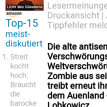
Lesermeinung
Druckansicht
|
Top-15
Tippfehler mel
meist-
diskutiert
Die alte antise
Verschwörungst
Streit
Weltverschwöru
kocht
hoch:
Zombie aus se
Braucht
treibt erneut 
die
dem Auenland 
barocke
Lobkowicz