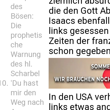
ziemlich absurd
des
die den Gott A
Bösen:
Isaacs ebenfall
Die
links gesessen
prophetis
Zeiten der fra
che
schon gegeben
Warnung
des hl.
Scharbel
'Du hast
mir den
In den USA verh
Weg nach
links etwas and