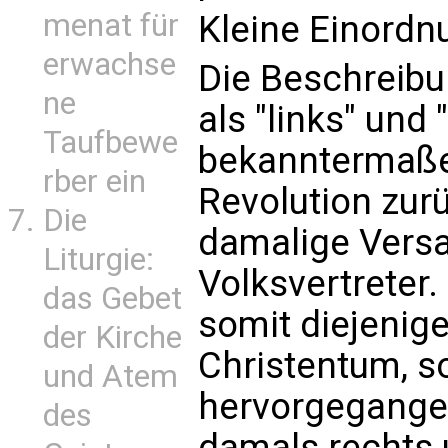
menat für
Kleine Einordn
erwachse
Die Beschreibu
ne
als "links" und 
Taufbewe
bekanntermaßen
rber ein
Revolution zurü
Die
damalige Vers
Liturgie:
Volksvertreter
das Gebet
somit diejenig
der Kirche
Christentum, s
und Atem
hervorgegange
des
damals rechts 