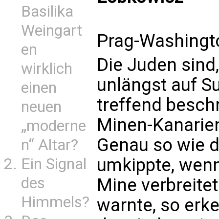
Basilika
Weingart
Prag-Washingto
en
Die Juden sind
wirklich
unlängst auf S
einen
treffend besch
neuen
Minen-Kanarien
„moderne
Genau so wie de
n“ Altar?
umkippte, wenn 
Ein Signal
des
Mine verbreitet
Himmels?
warnte, so erk