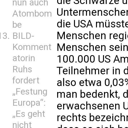
die Schwarze u
nun auch
Untermenschen 
Atombom
die USA müsst
be
Menschen regie
BILD-
Menschen sein.
Komment
atorin
100.000 US Ame
Ruhs
Teilnehmer in 
fordert
also etwa 0,03
„Festung
man bedenkt, d
Europa“:
erwachsenen U
„Es geht
rechts bezeic
nicht