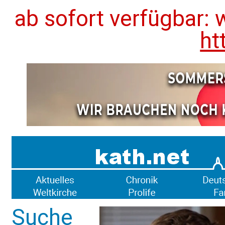
ab sofort verfügbar: 
ht
Suche