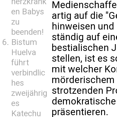
herzkrank
Medienschaffen
en Babys
artig auf die "
zu
hinweisen und 
beenden!
ständig auf ei
Bistum
bestialischen 
Huelva
stellen, ist es
führt
mit welcher Ko
verbindlic
mörderischem 
hes
strotzenden Pr
zweijährig
demokratische
es
präsentieren.
Katechu