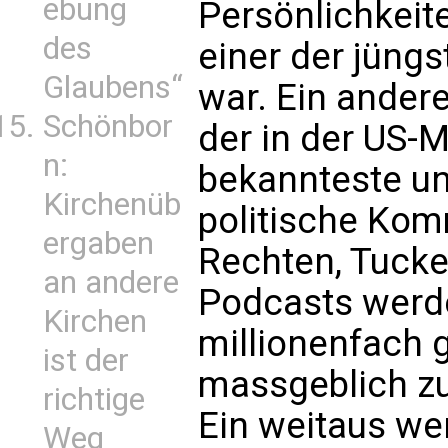
ebung
Persönlichkeit
des
einer der jüngs
Glaubens“
war. Ein ander
Schönbor
der in der US-
n:
bekannteste un
Kirchenüb
politische Ko
ergaben
Rechten, Tucke
an andere
Podcasts werd
Kirchen
millionenfach 
ist der
massgeblich zu
richtige
Ein weitaus we
Weg