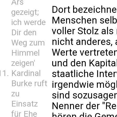
Ars
Dort bezeichnen
gezeigt;
Menschen selbe
ich werde
voller Stolz al
Dir den
nicht anderes, 
Weg zum
Werte vertreten
Himmel
und den Kapita
zeigen'
staatliche Inte
Kardinal
Burke ruft
irgendwie mögl
zu
sind sozusage
Einsatz
Nenner der "Re
für Ehe
hören die Gem