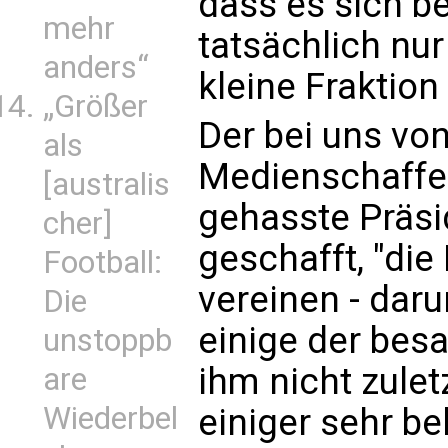
dass es sich b
mehr
tatsächlich nu
anders“
kleine Fraktion
„Größer
Der bei uns von
als
Medienschaffen
[australis
gehasste Präsi
cher]
geschafft, "die
Football:
vereinen - dar
Die
einige der besa
unstoppb
ihm nicht zulet
are
Wiederbel
einiger sehr b