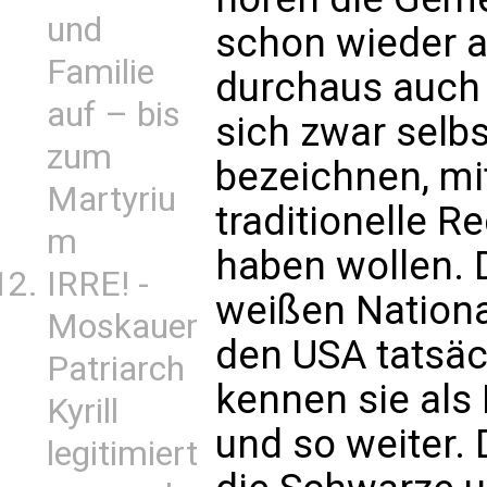
und
schon wieder au
Familie
durchaus auch 
auf – bis
sich zwar selbs
zum
bezeichnen, mi
Martyriu
traditionelle R
m
haben wollen. 
IRRE! -
weißen Nationa
Moskauer
den USA tatsäch
Patriarch
kennen sie als
Kyrill
und so weiter. 
legitimiert