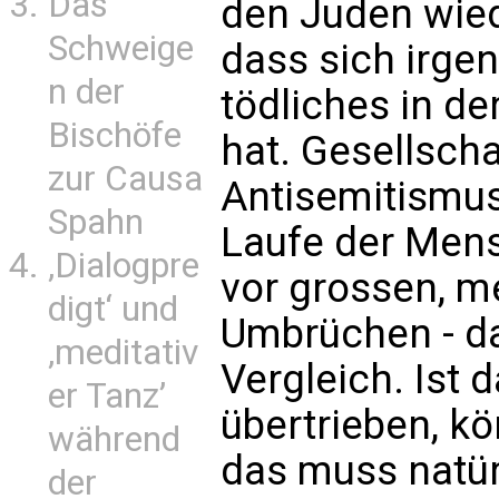
Das
den Juden wied
Schweige
dass sich irge
n der
tödliches in de
Bischöfe
hat. Gesellscha
zur Causa
Antisemitismus
Spahn
Laufe der Men
‚Dialogpre
vor grossen, m
digt‘ und
Umbrüchen - da
‚meditativ
Vergleich. Ist 
er Tanz’
übertrieben, kö
während
das muss natürl
der