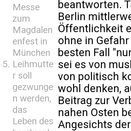
beantworten. T
Messe
Berlin mittlerw
zum
Öffentlichkeit 
Magdalen
ohne in Gefahr
enfest in
besten Fall "nu
München
sei es von mus
Leihmutte
r soll
von politisch 
gezwunge
wohl denken, a
n werden,
Beitrag zur Ver
das
nahen Osten be
Leben des
Angesichts der