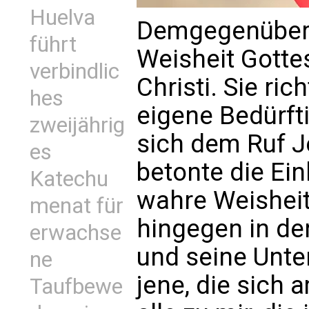
Huelva
Demgegenüber 
führt
Weisheit Gott
verbindlic
Christi. Sie ric
hes
eigene Bedürft
zweijährig
sich dem Ruf J
es
betonte die Ein
Katechu
wahre Weisheit
menat für
hingegen in de
erwachse
und seine Unte
ne
jene, die sich
Taufbewe