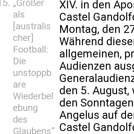
„Größer
XIV. in den Apo
als
Castel Gandolfo
[australis
Montag, den 27.
cher]
Während dieser
Football:
allgemeinen, p
Die
Audienzen ausg
unstoppb
Generalaudien
are
den 5. August
Wiederbel
den Sonntagen 
ebung
Angelus auf der
des
Castel Gandolf
Glaubens“