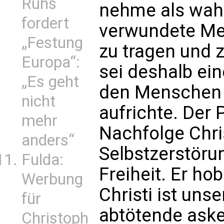
Ruhs
nehme als wah
fordert
verwundete Men
„Festung
zu tragen und z
Europa“:
sei deshalb ein
„Es geht
den Menschen 
nicht
aufrichte. Der P
mehr
Nachfolge Chri
anders“
Selbstzerstörun
Fulda:
Freiheit. Er ho
Werbung
Christi ist uns
für
abtötende asket
Christoph