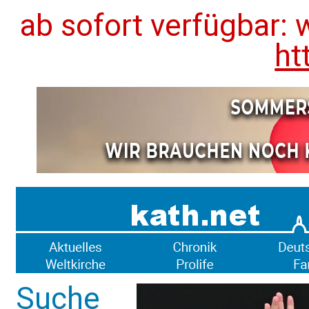
ab sofort verfügbar: 
ht
Suche