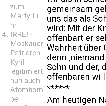
zum
gemeinsam gehe
Martyriu
uns das als So
m
wird: Mit der K
IRRE! -
offenbart er se
Moskauer
Wahrheit über 
Patriarch
denn ‚niemand 
Kyrill
Sohn und der, 
legitimiert
offenbaren will‘
nun auch
******
Atombom
be
Am heutigen Na