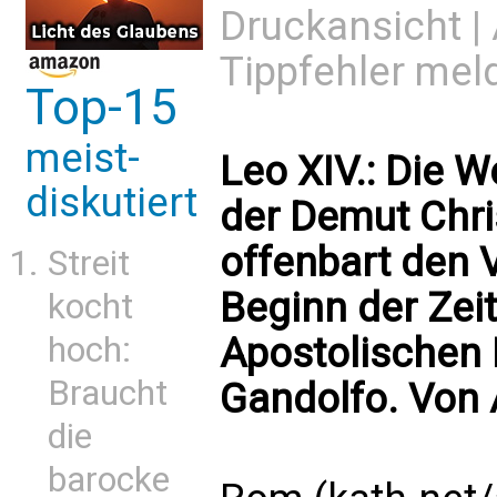
Druckansicht
|
Tippfehler mel
Top-15
meist-
Leo XIV.: Die W
diskutiert
der Demut Chri
offenbart den 
Streit
Beginn der Zei
kocht
hoch:
Apostolischen 
Braucht
Gandolfo. Von
die
barocke