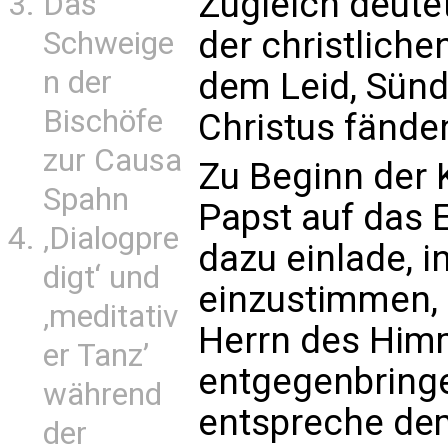
Zugleich deutet
Das
der christliche
Schweige
n der
dem Leid, Sünd
Bischöfe
Christus fände
zur Causa
Zu Beginn der 
Spahn
Papst auf das 
‚Dialogpre
dazu einlade, i
digt‘ und
einzustimmen,
‚meditativ
Herrn des Him
er Tanz’
entgegenbringe
während
entspreche dem
der