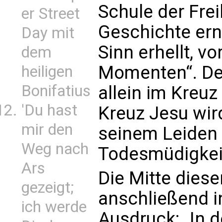
Schule der Frei
er Street
Geschichte ern
Day mit
Sinn erhellt, v
dem
Momenten“. De
heiligen
Bonifatius
allein im Kreuz
'Du hast
Kreuz Jesu wird
mir den
seinem Leiden 
Weg nach
Todesmüdigkeit
Ars
Die Mitte diese
gezeigt;
anschließend 
ich werde
Ausdruck: „In d