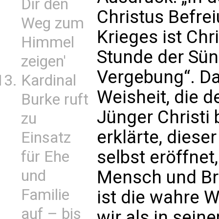
Dir den
Christus Befrei
Weg zum
Krieges ist Chr
Himmel
Stunde der Sün
zeigen'
Vergebung“. Da
Kardinal
Weisheit, die
Burke ruft
Jünger Christi
zu
erklärte, dies
Einsatz
selbst eröffnet
für Ehe
und
Mensch und Br
Familie
ist die wahre W
auf – bis
wir als in sei