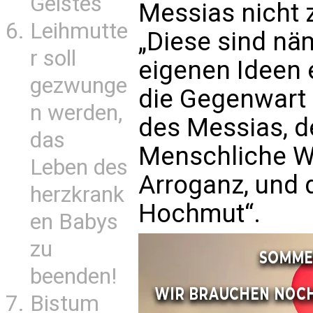
Geistes
Messias nicht 
Leihmutte
„Diese sind nä
r soll
eigenen Ideen
gezwunge
die Gegenwart 
n werden,
des Messias, d
das
Menschliche We
Leben des
Arroganz, und 
herzkrank
Hochmut“.
en Babys
zu
beenden!
Bistum