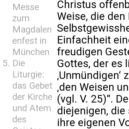
Christus offenb
Messe
Weise, die de
zum
Selbstgewisshe
Magdalen
Einfachheit ei
enfest in
freudigen Geste
München
Gottes, der es l
Die
Liturgie:
‚Unmündigen‘ z
das Gebet
‚den Weisen un
der Kirche
(vgl. V. 25)“. D
und Atem
diejenigen, die
des
ihre eigenen Vo