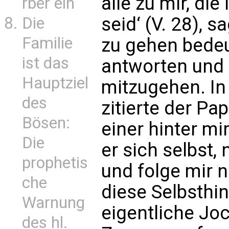
alle zu mir, di
rber ein
seid‘ (V. 28), s
Die
Familie
zu gehen bedeu
ist das
antworten und
Hauptziel
mitzugehen. I
des
zitierte der Pa
Bösen:
einer hinter mi
Die
er sich selbst,
prophetis
und folge mir 
che
diese Selbsthi
Warnung
eigentliche Joc
des hl.