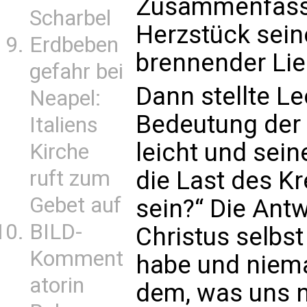
Zusammenfassu
Scharbel
Herzstück seine
Erdbeben
brennender Lieb
gefahr bei
Dann stellte Le
Neapel:
Bedeutung der 
Italiens
leicht und sein
Kirche
ruft zum
die Last des Kre
Gebet auf
sein?“ Die Antw
BILD-
Christus selbs
Komment
habe und niema
atorin
dem, was uns n