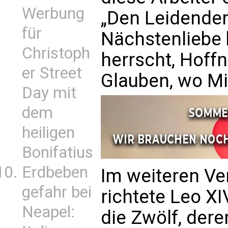
Werbung
„Den Leidenden
für
Nächstenliebe 
Christoph
herrscht, Hoffn
er Street
Glauben, wo Mi
Day mit
dem
heiligen
Bonifatius
Erdbeben
Im weiteren Ve
gefahr bei
richtete Leo X
Neapel:
die Zwölf, der