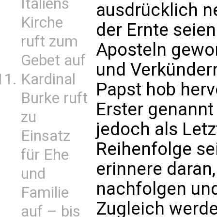
Italiens
ausdrücklich ne
Kirche
der Ernte seie
ruft zum
Aposteln gewor
Gebet auf
und Verkündern
Kardinal
Papst hob herv
Burke ruft
Erster genannt
zu
jedoch als Letz
Einsatz
Reihenfolge sei 
für Ehe
erinnere daran
und
nachfolgen und
Familie
Zugleich werde 
auf – bis