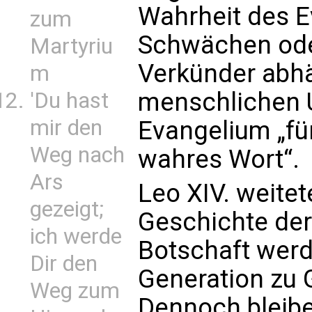
Wahrheit des E
zum
Schwächen ode
Martyriu
Verkünder abhä
m
menschlichen U
'Du hast
mir den
Evangelium „fü
Weg nach
wahres Wort“.
Ars
Leo XIV. weite
gezeigt;
Geschichte der
ich werde
Botschaft werd
Dir den
Generation zu 
Weg zum
Dennoch bleibe