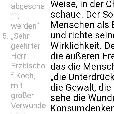
Weise, in der C
abgescha
schaue. Der So
fft
Menschen als 
werden“
und richte sein
„Sehr
Wirklichkeit. D
geehrter
die äußeren Ere
Herr
Erzbischo
das die Mensch
f Koch,
„die Unterdrück
mit
die Gewalt, die 
großer
sehe die Wunde
Verwunde
Konsumdenkens