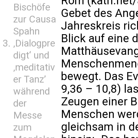
Rom (kath.net/
Bischöfe
Gebet des Ange
zur Causa
Jahreskreis ric
Spahn
Blick auf eine 
‚Dialogpre
Matthäusevange
digt‘ und
Menschenmenge
‚meditativ
bewegt. Das E
er Tanz’
9,36 – 10,8) la
während
Zeugen einer 
der
Menschen werd
Messe
gleichsam in de
zum