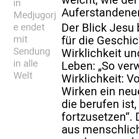
in
Auferstandenen
Medjugorj
Der Blick Jesu 
e endet
mit
für die Geschic
Sendung
Wirklichkeit un
in alle
Leben: „So verw
Welt
Wirklichkeit: Vo
Wirken ein neue
die berufen ist
fortzusetzen“. 
aus menschlich