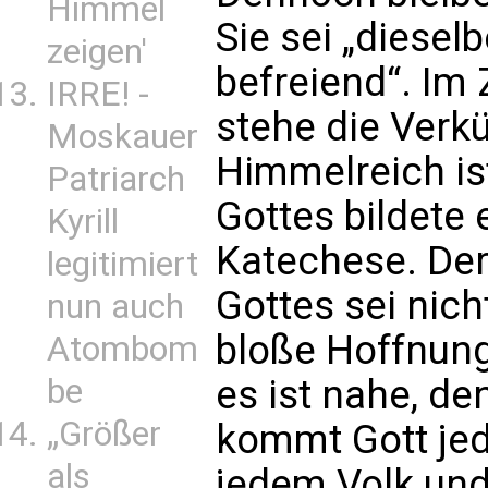
Himmel
Sie sei „diesel
zeigen'
befreiend“. Im
IRRE! -
stehe die Verk
Moskauer
Himmelreich is
Patriarch
Gottes bildete 
Kyrill
Katechese. Der
legitimiert
Gottes sei nich
nun auch
bloße Hoffnung 
Atombom
be
es ist nahe, de
„Größer
kommt Gott jed
als
jedem Volk und