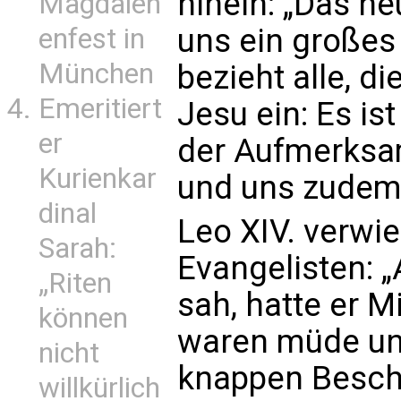
hinein: „Das he
Magdalen
uns ein großes
enfest in
München
bezieht alle, di
Emeritiert
Jesu ein: Es is
er
der Aufmerksam
Kurienkar
und uns zudem 
dinal
Leo XIV. verwie
Sarah:
Evangelisten: „
„Riten
sah, hatte er M
können
waren müde und
nicht
knappen Beschr
willkürlich