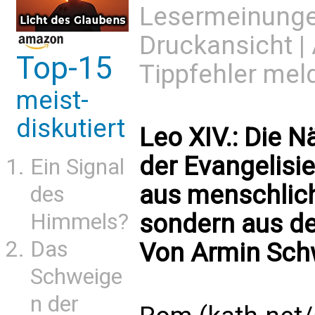
Lesermeinung
Druckansicht
|
Top-15
Tippfehler mel
meist-
diskutiert
Leo XIV.: Die N
der Evangelisie
Ein Signal
aus menschlich
des
Himmels?
sondern aus de
Das
Von Armin Sch
Schweige
n der