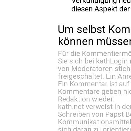
Verkündigung heut
diesen Aspekt der 
Um selbst Kom
können müssen 
Für die Kommentiermög
Sie sich bei
kathLogin 
von Moderatoren stich
freigeschaltet. Ein Anr
Ein Kommentar ist auf
Kommentare geben nic
Redaktion wieder.
kath.net verweist in
Schreiben von Papst B
Kommunikationsmittel 
sich daran zu orientie