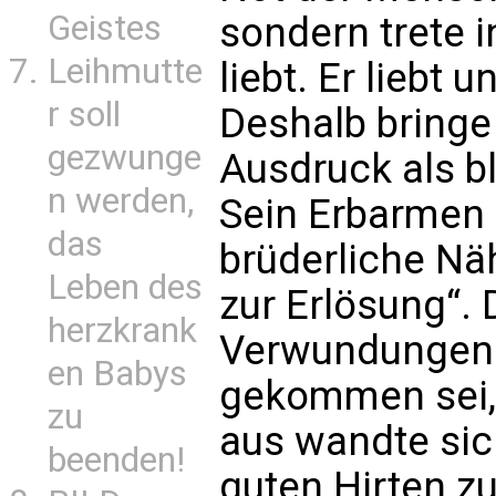
Geistes
sondern trete i
Leihmutte
liebt. Er liebt u
r soll
Deshalb bring
gezwunge
Ausdruck als b
n werden,
Sein Erbarmen 
das
brüderliche Nä
Leben des
zur Erlösung“. 
herzkrank
Verwundungen 
en Babys
gekommen sei, 
zu
aus wandte sic
beenden!
guten Hirten z