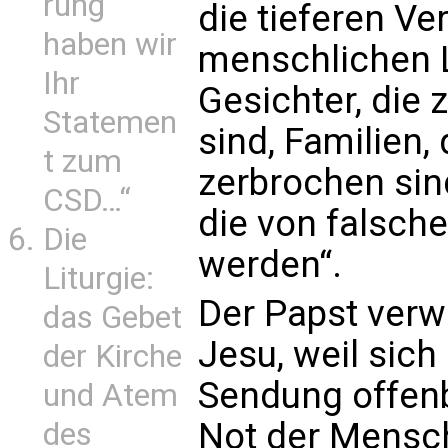
rung
die tieferen Ve
haben wir
menschlichen L
Ihr
Gesichter, di
Statemen
sind, Familien,
t zum
zerbrochen sin
CSD…“
die von falsch
Die
werden“.
Liturgie:
Der Papst verwe
das Gebet
Jesu, weil sich
der Kirche
Sendung offenb
und Atem
Not der Mensch
des