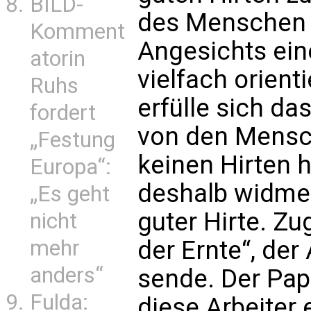
BILD-
des Menschen 
Komment
Angesichts ein
atorin
vielfach orient
Ruhs
erfülle sich d
fordert
von den Mensch
„Festung
keinen Hirten 
Europa“:
deshalb widme 
„Es geht
guter Hirte. Zu
nicht
mehr
der Ernte“, der 
anders“
sende. Der Pap
Fulda:
diese Arbeiter 