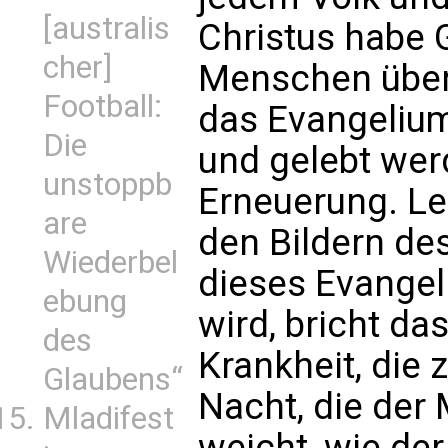
[australis
Christus habe 
cher]
Menschen über
Football:
das Evangelium
Die
und gelebt werd
unstoppb
Erneuerung. Le
are
den Bildern de
Wiederbel
dieses Evangel
ebung
wird, bricht d
des
Krankheit, die 
Glaubens“
Nacht, die de
Mladifest
weicht, wie der