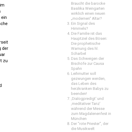
Braucht die barocke
 im
Basilika Weingarten
n
wirklich einen neuen
 ein
„modernen“ Altar?
sche
Ein Signal des
Himmels?
Die Familie ist das
Hauptziel des Bösen:
rseit
Die prophetische
g der
Warnung des hl.
Scharbel
war
Das Schweigen der
t zu
Bischöfe zur Causa
Spahn
Leihmutter soll
gezwungen werden,
das Leben des
d
herzkranken Babys zu
beenden!
‚Dialogpredigt‘ und
‚meditativer Tanz’
während der Messe
zum Magdalenenfest in
München
Der "rote Priester", der
die Musikwelt