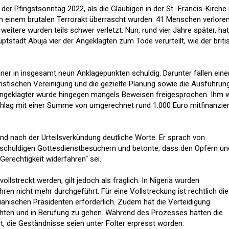
der Pfingstsonntag 2022, als die Gläubigen in der St.-Francis-Kirche
 einem brutalen Terrorakt überrascht wurden. 41 Menschen verlore
weitere wurden teils schwer verletzt. Nun, rund vier Jahre später, hat
tstadt Abuja vier der Angeklagten zum Tode verurteilt, wie der briti
ner in insgesamt neun Anklagepunkten schuldig. Darunter fallen eine
roristischen Vereinigung und die gezielte Planung sowie die Ausführun
ngeklagter wurde hingegen mangels Beweisen freigesprochen. Ihm 
lag mit einer Summe von umgerechnet rund 1.000 Euro mitfinanzier
nd nach der Urteilsverkündung deutliche Worte. Er sprach von
unschuldigen Gottesdienstbesuchern und betonte, dass den Opfern un
Gerechtigkeit widerfahren“ sei.
vollstreckt werden, gilt jedoch als fraglich. In Nigeria wurden
ren nicht mehr durchgeführt. Für eine Vollstreckung ist rechtlich die
ianischen Präsidenten erforderlich. Zudem hat die Verteidigung
chten und in Berufung zu gehen. Während des Prozesses hatten die
t, die Geständnisse seien unter Folter erpresst worden.