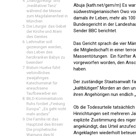
‚Dialogpredigt‘ und
Abuja (kath.net/gem/rn) Es war 
‚meditativer Tanz’
während der Messe
südwestnigerianischen Owo von
zum Magdalenenfest in
damals ihr Leben, mehr als 100 
München
Bundesgericht in der Landeshaup
Die Liturgie: das Gebet
Sender BBC berichtet.
der Kirche und Atem
des Geistes
Leihmutter soll
Das Gericht sprach die vier Män
gezwungen werden,
die Mitgliedschaft in einer ter
das Leben des
Massentötungen. Ein fünfter A
herzkranken Babys zu
vorgeworfen worden, den Ansch
beenden!
Bistum Huelva führt
haben.
verbindliches
zweijähriges
Der zuständige Staatsanwalt fa
Katechumenat für
„kaltblütigen“ Morden an den 
erwachsene
Taufbewerber ein
ihren Angehörigen nun endlich „
BILD-Kommentatorin
Ruhs fordert „Festung
Ob die Todesurteile tatsächlich 
Europa“: „Es geht nicht
Hinrichtungen seit mehreren Jah
mehr anders“
Die Familie ist das
explizite Zustimmung des niger
Hauptziel des Bösen:
angekündigt, das Urteil anzufe
Die prophetische
Angeklagten wiederholt beteuer
Warnung des hl.