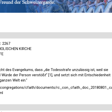
. 2267
HOLISCHEN KIRCHE
FE
icht des Evangeliums, dass „die Todesstrafe unzulässig ist, weil sie
 Würde der Person verstößt“ [1], und setzt sich mit Entschiedenheit
ganzen Welt ein."
/congregations/cfaith/documents/rc_con_cfaith_doc_20180801_c
ml