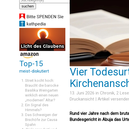
Top-15
Vier Todesur
meist-diskutiert
Kirchenansch
Streit kocht hoch:
Braucht die barocke
Basilika Weingarten
13. Juni 2026 in
Chronik
, 2 Les
wirklich einen neuen
Druckansicht
|
Artikel versende
„modernen“ Altar?
Ein Signal des
Himmels?
Rund vier Jahre nach dem brutal
Das Schweigen der
Bundesgericht in Abuja das Urt
Bischöfe zur Causa
Spahn