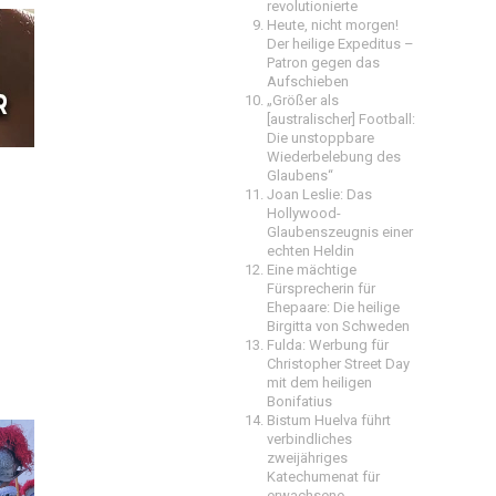
revolutionierte
Heute, nicht morgen!
Der heilige Expeditus –
Patron gegen das
Aufschieben
„Größer als
[australischer] Football:
Die unstoppbare
Wiederbelebung des
Glaubens“
Joan Leslie: Das
Hollywood-
Glaubenszeugnis einer
echten Heldin
Eine mächtige
Fürsprecherin für
Ehepaare: Die heilige
Birgitta von Schweden
Fulda: Werbung für
Christopher Street Day
mit dem heiligen
Bonifatius
Bistum Huelva führt
verbindliches
zweijähriges
Katechumenat für
erwachsene