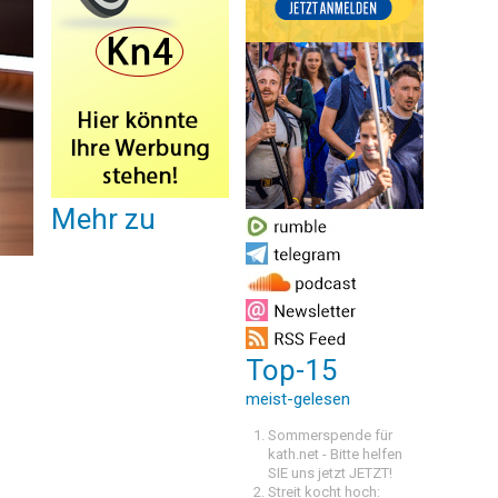
Mehr zu
Top-15
meist-gelesen
Sommerspende für
kath.net - Bitte helfen
SIE uns jetzt JETZT!
Streit kocht hoch: