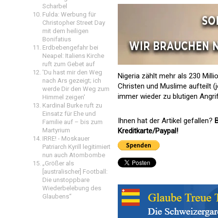
Scharbel
Fulda: Werbung für
Christopher Street Day
mit dem heiligen
Bonifatius
Erdbebengefahr bei
Neapel: Italiens Kirche
ruft zum Gebet auf
'Du hast mir den Weg
Nigeria zählt mehr als 230 Mill
nach Ars gezeigt; ich
Christen und Muslime aufteilt 
werde Dir den Weg zum
immer wieder zu blutigen Angri
Himmel zeigen'
Kardinal Burke ruft zu
Einsatz für Ehe und
Ihnen hat der Artikel gefallen?
B
Familie auf – bis zum
Martyrium
Kreditkarte/Paypal!
IRRE! - Moskauer
Patriarch Kyrill legitimiert
nun auch Atombombe
„Größer als
[australischer] Football:
Die unstoppbare
Wiederbelebung des
Glaubens“