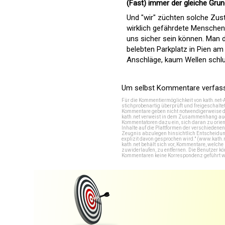
(Fast) immer der gleiche Gru
Und "wir" züchten solche Zus
wirklich gefährdete Menschen 
uns sicher sein können. Man 
belebten Parkplatz in Pien am
Anschläge, kaum Wellen schl
Um selbst Kommentare verfasse
Für die Kommentiermöglichkeit von kath.net-
stichprobenartig überprüft und freigeschalte
Kommentare geben nicht notwendigerweise di
kath.net verweist in dem Zusammenhang auch
Kommentatoren dazu ein, sich daran zu orien
Inhalte auf die Plattformen der verschieden
Zeugnis abzulegen hinsichtlich Entscheidung
explizit davon gesprochen wird." (
www.kath.
kath.net behält sich vor, Kommentare, welch
zuwiderlaufen, zu entfernen. Die Benutzer k
Kommentaren keine Korrespondenz geführt werd