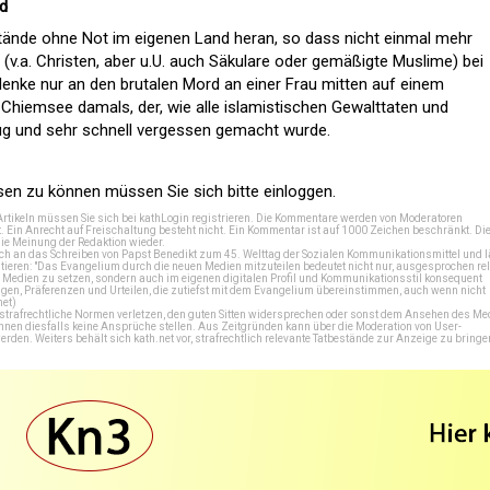
nd
tände ohne Not im eigenen Land heran, so dass nicht einmal mehr
(v.a. Christen, aber u.U. auch Säkulare oder gemäßigte Muslime) bei
denke nur an den brutalen Mord an einer Frau mitten auf einem
 Chiemsee damals, der, wie alle islamistischen Gewalttaten und
ug und sehr schnell vergessen gemacht wurde.
n zu können müssen Sie sich bitte einloggen.
Artikeln müssen Sie sich bei
kathLogin registrieren
. Die Kommentare werden von Moderatoren
t. Ein Anrecht auf Freischaltung besteht nicht. Ein Kommentar ist auf 1000 Zeichen beschränkt. Di
e Meinung der Redaktion wieder.
 an das Schreiben von Papst Benedikt zum 45. Welttag der Sozialen Kommunikationsmittel und lä
tieren: "Das Evangelium durch die neuen Medien mitzuteilen bedeutet nicht nur, ausgesprochen rel
en Medien zu setzen, sondern auch im eigenen digitalen Profil und Kommunikationsstil konsequent
en, Präferenzen und Urteilen, die zutiefst mit dem Evangelium übereinstimmen, auch wenn nicht
net
)
e strafrechtliche Normen verletzen, den guten Sitten widersprechen oder sonst dem Ansehen des M
önnen diesfalls keine Ansprüche stellen. Aus Zeitgründen kann über die Moderation von User-
en. Weiters behält sich kath.net vor, strafrechtlich relevante Tatbestände zur Anzeige zu bringe