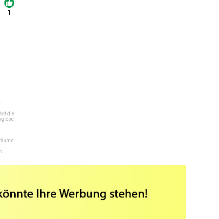
1
e
dt die
igiöse
ediums
n.