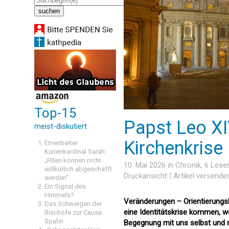
Top-15
Papst Leo XI
meist-diskutiert
Kirchenkrise
Emeritierter
Kurienkardinal Sarah:
„Riten können nicht
10. Mai 2026 in
Chronik
, 6 Les
willkürlich abgeschafft
Druckansicht
|
Artikel versende
werden“
Ein Signal des
Himmels?
Veränderungen – Orientierungslo
Das Schweigen der
eine Identitätskrise kommen, we
Bischöfe zur Causa
Spahn
Begegnung mit uns selbst und m