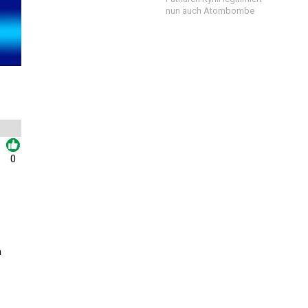
nun auch Atombombe
0
n