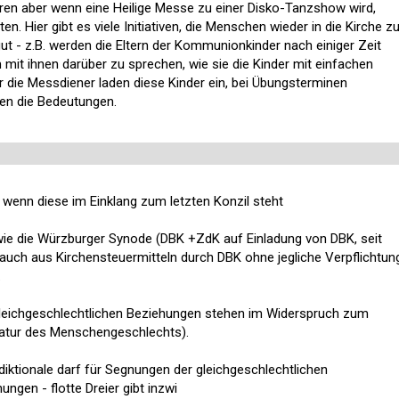
ren aber wenn eine Heilige Messe zu einer Disko-Tanzshow wird,
en. Hier gibt es viele Initiativen, die Menschen wieder in die Kirche z
gut - z.B. werden die Eltern der Kommunionkinder nach einiger Zeit
it ihnen darüber zu sprechen, wie sie die Kinder mit einfachen
r die Messdiener laden diese Kinder ein, bei Übungsterminen
en die Bedeutungen.
 wenn diese im Einklang zum letzten Konzil steht
wie die Würzburger Synode (DBK +ZdK auf Einladung von DBK, seit
uch aus Kirchensteuermitteln durch DBK ohne jegliche Verpflichtun
.
gleichgeschlechtlichen Beziehungen stehen im Widerspruch zum
 Natur des Menschengeschlechts).
iktionale darf für Segnungen der gleichgeschlechtlichen
ngen - flotte Dreier gibt inzwi