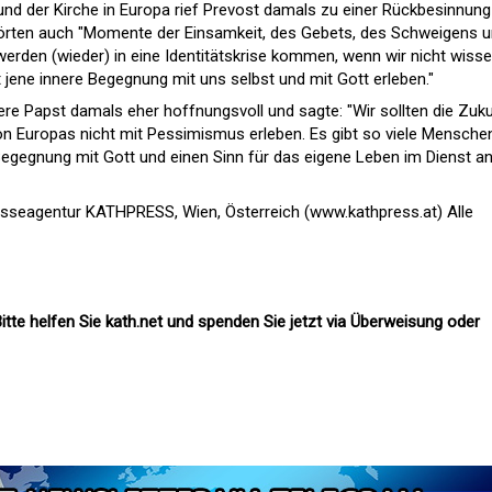
und der Kirche in Europa rief Prevost damals zu einer Rückbesinnung
örten auch "Momente der Einsamkeit, des Gebets, des Schweigens 
 werden (wieder) in eine Identitätskrise kommen, wenn wir nicht wisse
t jene innere Begegnung mit uns selbst und mit Gott erleben."
ere Papst damals eher hoffnungsvoll und sagte: "Wir sollten die Zuk
on Europas nicht mit Pessimismus erleben. Es gibt so viele Menschen
Begegnung mit Gott und einen Sinn für das eigene Leben im Dienst a
esseagentur KATHPRESS, Wien, Österreich (www.kathpress.at) Alle
itte helfen Sie kath.net und spenden Sie jetzt via Überweisung oder