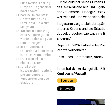
Für die Zukunft seines Ordens 
Ruhs fordert „Festung
das Wesentliche auf. Dazu geh
Europa“: „Es geht nicht
mehr anders“
des Studierens". Er sagte: "Wir
Kardinal Burke ruft zu
wer wir sind, und wenn wir nich
Einsatz für Ehe und
Familie auf – bis zum
Insgesamt zeigte sich der spät
Martyrium
unseres Ordens und die Situati
'Du hast mir den Weg
dasselbe suchen wie wir: eine 
nach Ars gezeigt; ich
anderen."
werde Dir den Weg zum
Himmel zeigen'
Copyright 2026 Katholische Pr
IRRE! - Moskauer
Rechte vorbehalten
Patriarch Kyrill legitimiert
nun auch Atombombe
Foto: Rom, Petersplatz, Archiv
Frust beim Klima-
Kleber-Jesuiten
„Größer als
Ihnen hat der Artikel gefallen?
B
[australischer] Football:
Kreditkarte/Paypal!
Die unstoppbare
Wiederbelebung des
Glaubens“