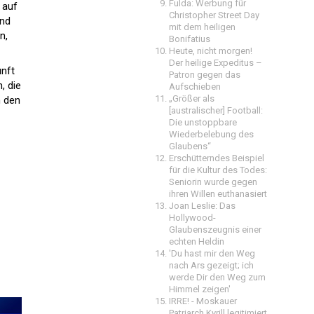
Fulda: Werbung für
 auf
Christopher Street Day
und
mit dem heiligen
n,
Bonifatius
Heute, nicht morgen!
Der heilige Expeditus –
unft
Patron gegen das
, die
Aufschieben
„Größer als
n den
[australischer] Football:
Die unstoppbare
Wiederbelebung des
Glaubens“
Erschütterndes Beispiel
für die Kultur des Todes:
Seniorin wurde gegen
ihren Willen euthanasiert
Joan Leslie: Das
Hollywood-
Glaubenszeugnis einer
echten Heldin
'Du hast mir den Weg
nach Ars gezeigt; ich
werde Dir den Weg zum
Himmel zeigen'
IRRE! - Moskauer
Patriarch Kyrill legitimiert