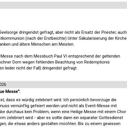
eelsorge dringendst gefragt, aber nicht als Ersatz der Priester, auch
rstkommunion (nach der Erstbeichte) Unter Säkularisierung der Kirche
Kranken und ältere Menschen am Meisten.
g. Messe nach dem Messbuch Paul VI entsprechend der geltenden
Münchner Dom wegen fehlenden Beachtung von Redemptionis
 leider nicht der Fall) dringendst gefragt.
2026
eue Messe“:
ist, dass es würdig zelebriert wird. Ich persönlich bevorzuge die
 muss vernünftig gefeiert werden und nicht als Event-Messe mit
habe durchaus kein Problem, wenn eine Heilige Messe mit einem Chor
rm zelebriert wird - aber es sollte dann ein separater Gottesdienst
ligen, die etwas anders gestalten möchten. Bis zu einem gewissen