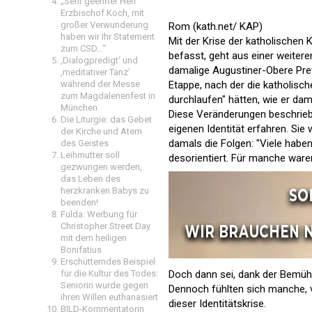
„Sehr geehrter Herr
Erzbischof Koch, mit
großer Verwunderung
Rom (kath.net/ KAP)
haben wir Ihr Statement
Mit der Krise der katholischen 
zum CSD…“
befasst, geht aus einer weiter
‚Dialogpredigt‘ und
damalige Augustiner-Obere Pre
‚meditativer Tanz’
während der Messe
Etappe, nach der die katholisc
zum Magdalenenfest in
durchlaufen" hätten, wie er dama
München
Diese Veränderungen beschrieb 
Die Liturgie: das Gebet
eigenen Identität erfahren. Sie 
der Kirche und Atem
damals die Folgen: "Viele haben
des Geistes
Leihmutter soll
desorientiert. Für manche ware
gezwungen werden,
das Leben des
herzkranken Babys zu
beenden!
Fulda: Werbung für
Christopher Street Day
mit dem heiligen
Bonifatius
Erschütterndes Beispiel
für die Kultur des Todes:
Doch dann sei, dank der Bemühu
Seniorin wurde gegen
Dennoch fühlten sich manche, vo
ihren Willen euthanasiert
dieser Identitätskrise.
BILD-Kommentatorin