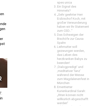
spes unica
Ein Signal des
Himmels?
ten
„Sehr geehrter Herr
Erzbischof Koch, mit
großer Verwunderung
ende
haben wir Ihr Statement
ngen
zum CSD…“
Das Schweigen der
er
Bischöfe zur Causa
Spahn
apst
Leihmutter soll
gezwungen werden,
das Leben des
herzkranken Babys zu
beenden!
‚Dialogpredigt‘ und
‚meditativer Tanz’
während der Messe
zum Magdalenenfest in
München
Emeritierter
Kurienkardinal Sarah:
".
„Riten können nicht
in
willkürlich abgeschafft
werden“