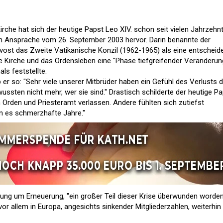
Kirche hat sich der heutige Papst Leo XIV. schon seit vielen Jahrzehn
en Ansprache vom 26. September 2003 hervor. Darin benannte der
vost das Zweite Vatikanische Konzil (1962-1965) als eine entscheid
he Kirche und das Ordensleben eine "Phase tiefgreifender Veränderu
ls feststellte.
er so: "Sehr viele unserer Mitbrüder haben ein Gefühl des Verlusts d
wussten nicht mehr, wer sie sind." Drastisch schilderte der heutige P
 Orden und Priesteramt verlassen. Andere fühlten sich zutiefst
n es schmerzhafte Jahre."
ng um Erneuerung, "ein großer Teil dieser Krise überwunden worden
r allem in Europa, angesichts sinkender Mitgliederzahlen, weiterhin 