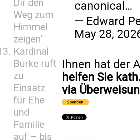
Dir den
canonical…
Weg zum
— Edward Pe
Himmel
May 28, 202
zeigen'
Kardinal
Ihnen hat der A
Burke ruft
zu
helfen Sie kath
Einsatz
via Überweisun
für Ehe
und
Familie
auf – bis