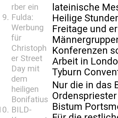
lateinische Me
rber ein
Fulda:
Heilige Stunden
Werbung
Freitage und e
für
Männergruppen,
Christoph
Konferenzen s
er Street
Arbeit in Lond
Day mit
Tyburn Conven
dem
Nur die in das 
heiligen
Ordenspriester
Bonifatius
Bistum Portsm
BILD-
Für die restlich