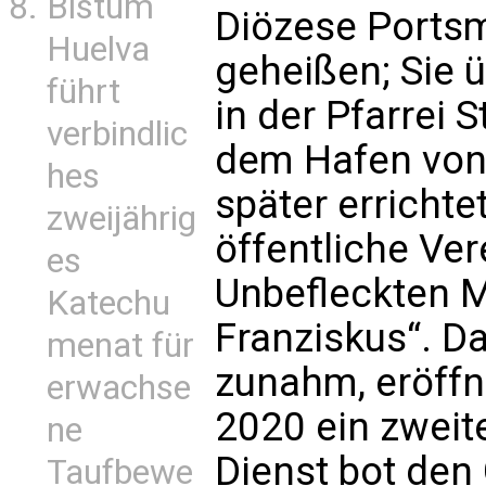
Bistum
Diözese Ports
Huelva
geheißen; Sie 
führt
in der Pfarrei 
verbindlic
dem Hafen von 
hes
später errichte
zweijährig
öffentliche Ver
es
Unbefleckten M
Katechu
Franziskus“. D
menat für
zunahm, eröffn
erwachse
2020 ein zweite
ne
Dienst bot den 
Taufbewe