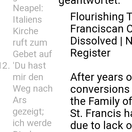
geantwortet.
Neapel:
Flourishing 
Italiens
Franciscan 
Kirche
Dissolved | 
ruft zum
Register
Gebet auf
'Du hast
After years o
mir den
conversions
Weg nach
Ars
the Family o
gezeigt;
St. Francis 
ich werde
due to lack o