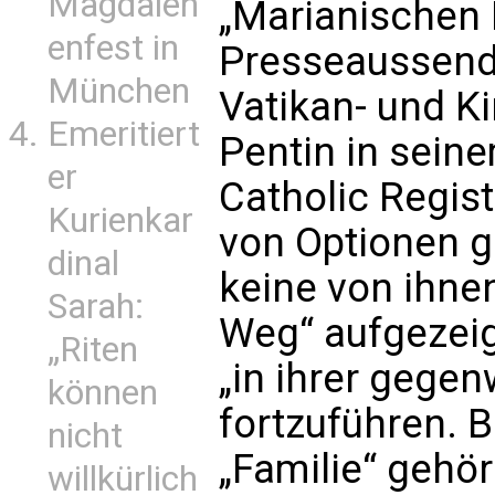
Magdalen
„Marianischen 
enfest in
Presseaussendu
München
Vatikan- und K
Emeritiert
Pentin in seine
er
Catholic Regist
Kurienkar
von Optionen g
dinal
keine von ihne
Sarah:
Weg“ aufgezeig
„Riten
„in ihrer gege
können
fortzuführen. B
nicht
„Familie“ gehö
willkürlich