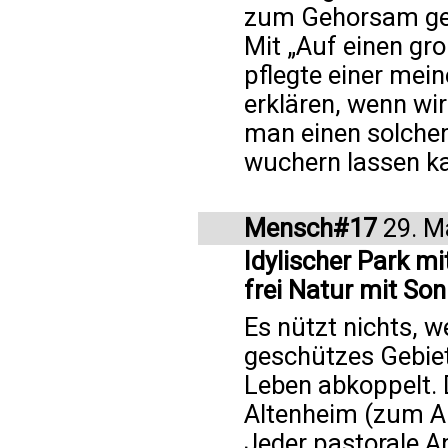
zum Gehorsam ge
Mit „Auf einen gro
pflegte einer mei
erklären, wenn wir
man einen solche
wuchern lassen kan
Mensch#17
29. M
Idylischer Park m
frei Natur mit So
Es nützt nichts, w
geschützes Gebiet
Leben abkoppelt. D
Altenheim (zum A
Jeder pastorale 