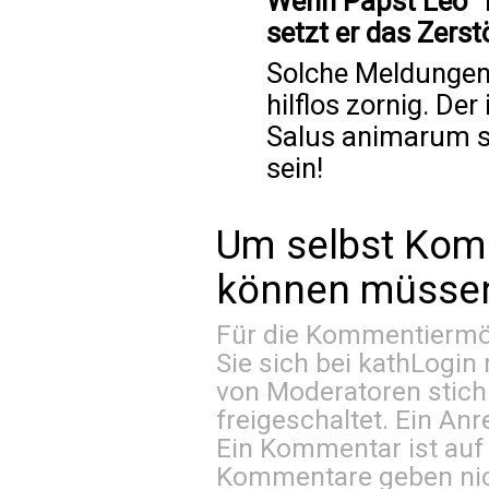
Wenn Papst Leo 'T
setzt er das Zers
Solche Meldungen
hilflos zornig. De
Salus animarum s
sein!
Um selbst Kom
können müssen 
Für die Kommentiermög
Sie sich bei
kathLogin 
von Moderatoren stich
freigeschaltet. Ein Anr
Ein Kommentar ist auf
Kommentare geben nic