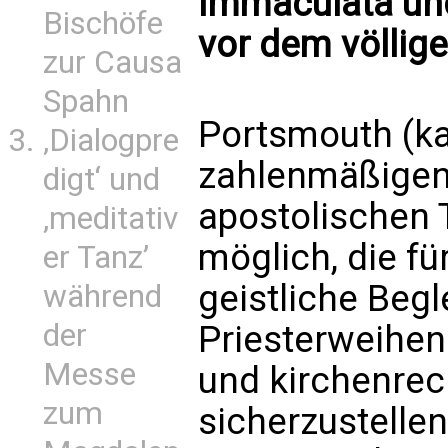
Immaculata und
Bischöfe
vor dem völlig
zur Causa
Spahn
Portsmouth (kat
‚Dialogpre
zahlenmäßigen
digt‘ und
apostolischen T
‚meditativ
möglich, die fü
er Tanz’
geistliche Begl
während
der
Priesterweihen
Messe
und kirchenrec
zum
sicherzustellen