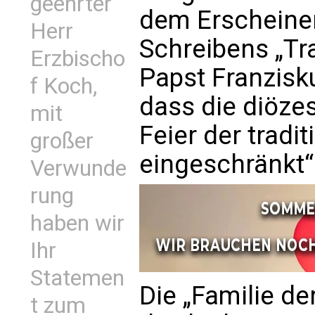
geehrter
dem Erscheine
Herr
Schreibens „Tr
Erzbischo
Papst Franzisku
f Koch,
dass die diöze
mit
Feier der tradit
großer
eingeschränkt“
Verwunde
rung
haben wir
Ihr
Statemen
Die „Familie d
t zum