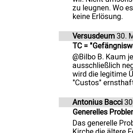
zu leugnen. Wo es
keine Erlösung.
Versusdeum
30. 
TC = "Gefängniswä
@Bilbo B. Kaum je
ausschließlich ne
wird die legitime
"Custos" ernsthaf
Antonius Bacci
30
Generelles Probl
Das generelle Pro
Kirche die ältere 