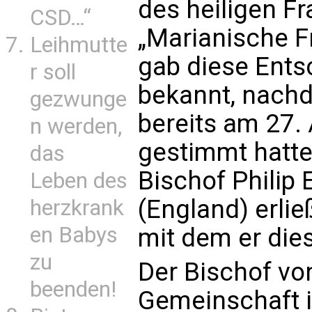
des heiligen F
CSD…“
„Marianische F
Leihmutte
gab diese Ents
r soll
bekannt, nachd
gezwunge
bereits am 27. 
n werden,
gestimmt hatten
das
Bischof Philip
Leben des
(England) erlie
herzkrank
en Babys
mit dem er dies
zu
Der Bischof vo
beenden!
Gemeinschaft 