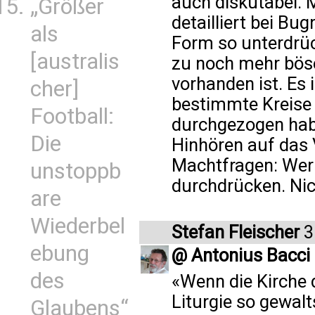
auch diskutabel
„Größer
detailliert bei Bu
als
Form so unterdrüc
[australis
zu noch mehr böse
vorhanden ist. Es i
cher]
bestimmte Kreise
Football:
durchgezogen hab
Die
Hinhören auf das 
Machtfragen: Wer 
unstoppb
durchdrücken. Nic
are
Wiederbel
Stefan Fleischer
3
ebung
@ Antonius Bacci
des
«Wenn die Kirche 
Liturgie so gewal
Glaubens“