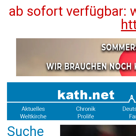
ab sofort verfügbar: 
ht
Suche