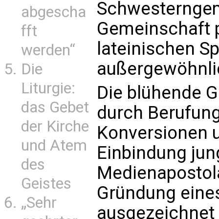
Schwesterngem
abgescha
Gemeinschaft pf
fft
lateinischen S
werden“
außergewöhnli
Die
Liturgie:
Die blühende G
das Gebet
durch Berufung
der Kirche
Konversionen 
und Atem
Einbindung jun
des
Medienapostol
Geistes
Gründung eines
„Sehr
ausgezeichnet 