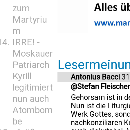
zum
Martyriu
m
IRRE! -
Moskauer
Lesermeinu
Patriarch
Kyrill
Antonius Bacci
31
legitimiert
@Stefan Fleischer
Gehorsam ist in de
nun auch
Nun ist die Liturg
Atombom
Werk Gottes, sond
be
nachkonziliaren K