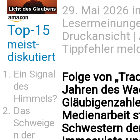
29. Mai 2026 i
Lesermeinung
Top-15
Druckansicht
|
meist-
Tippfehler mel
diskutiert
Ein Signal
Folge von „Trad
des
Jahren des Wa
Himmels?
Gläubigenzahle
Das
Medienarbeit s
Schweige
Schwestern der
n der