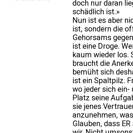
doch nur daran lie
schädlich ist.»
Nun ist es aber ni
ist, sondern die 
Gehorsams gegenü
ist eine Droge. We
kaum wieder los. 
braucht die Anerk
bemüht sich desha
ist ein Spaltpilz. 
wo jeder sich ein
Platz seine Aufgab
sie jenes Vertraue
anzunehmen, was G
Glauben, dass ER 
wir. Nicht umsons