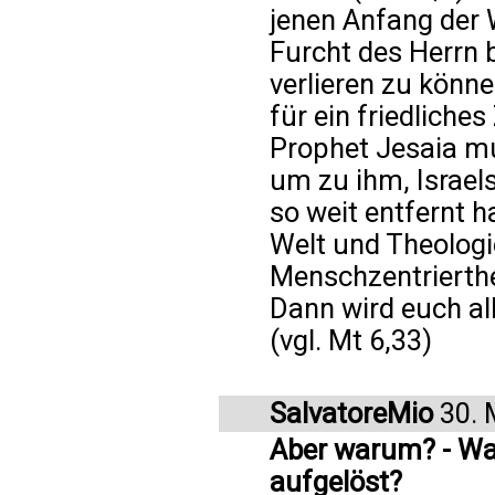
jenen Anfang der W
Furcht des Herrn b
verlieren zu könn
für ein friedlich
Prophet Jesaia mu
um zu ihm, Israel
so weit entfernt 
Welt und Theologi
Menschzentrierthei
Dann wird euch a
(vgl. Mt 6,33)
SalvatoreMio
30. 
Aber warum? - Wa
aufgelöst?