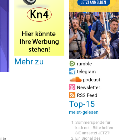
Mehr zu
Top-15
meist-gelesen
Sommerspende für
kath.net - Bitte helfen
SIE uns jetzt JETZT!
Ein Signal des
 in