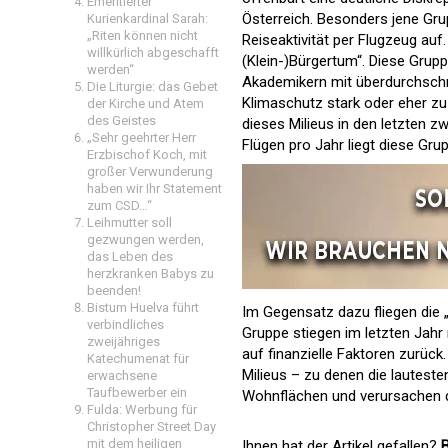
Emeritierter
Österreich. Besonders jene Gru
Kurienkardinal Sarah:
„Riten können nicht
Reiseaktivität per Flugzeug au
willkürlich abgeschafft
(Klein-)Bürgertum“. Diese Gru
werden“
Akademikern mit überdurchschn
Die Liturgie: das Gebet
Klimaschutz stark oder eher zu
der Kirche und Atem
des Geistes
dieses Milieus in den letzten z
„Sehr geehrter Herr
Flügen pro Jahr liegt diese Grup
Erzbischof Koch, mit
großer Verwunderung
haben wir Ihr Statement
zum CSD…“
Leihmutter soll
gezwungen werden,
das Leben des
herzkranken Babys zu
beenden!
Bistum Huelva führt
Im Gegensatz dazu fliegen die „
verbindliches
Gruppe stiegen im letzten Jahr
zweijähriges
auf finanzielle Faktoren zurück
Katechumenat für
Milieus – zu denen die lautest
erwachsene
Taufbewerber ein
Wohnflächen und verursachen 
Fulda: Werbung für
Christopher Street Day
mit dem heiligen
Ihnen hat der Artikel gefallen?
B