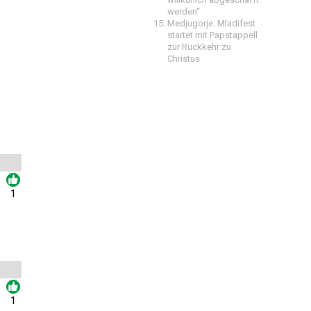
werden“
Medjugorje: Mladifest
startet mit Papstappell
zur Rückkehr zu
Christus
s
1
1