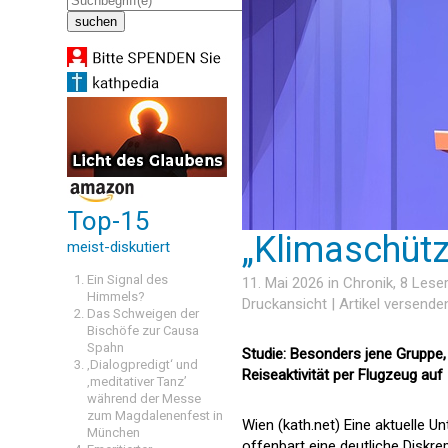
Top-15
„Klimaschütz
meist-diskutiert
Ein Signal des
11. Mai 2026 in
Chronik
, 8 Les
Himmels?
Druckansicht
|
Artikel versende
Das Schweigen der
Bischöfe zur Causa
Spahn
Studie: Besonders jene Gruppe,
‚Dialogpredigt‘ und
Reiseaktivität per Flugzeug auf
‚meditativer Tanz’
während der Messe
zum Magdalenenfest in
Wien (kath.net) Eine aktuelle
München
offenbart eine deutliche Disk