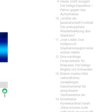
Heute, nicht morgen!
Der heilige Expeditus –
Patron gegen das
Aufschieben
„Größer als
[australischer] Football:
Die unstoppbare
Wiederbelebung des
Glaubens“
Joan Leslie: Das
Hollywood-
Glaubenszeugnis einer
echten Heldin
Eine mächtige
Fürsprecherin für
Ehepaare: Die heilige
Birgitta von Schweden
Bistum Huelva führt
verbindliches
zweijähriges
Katechumenat für
erwachsene
Taufbewerber ein
1
Emeritierter
Kurienkardinal Sarah:
„Riten können nicht
willkürlich abgeschafft