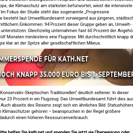
ppe, die Klimaschutz am stärksten befürwortet, weist die intensivste
f. Im Fokus der Studie steht das sogenannte „Progressive
ppe besteht laut Umweltbundesamt vorwiegend aus jüngeren, städtisc
ittlichem Einkommen. 94 Prozent dieser Gruppe geben an, Umwelt-
 unterstützen. Gleichzeitig unternahmen fast 60 Prozent der Angehö
wölf Monaten mindestens eine Flugreise. Mit durchschnittlich knapp d
pe klar an der Spitze aller gesellschaftlichen Milieus.
Konservativ-Skeptischen Traditionellen“ deutlich seltener: In dieser
 nur 23 Prozent in ein Flugzeug. Das Umweltbundesamt führt dies au
. Auch abseits des Reisens zeigt sich ein ähnliches Bild: Statushöher
en Klimaschützer gehören – beanspruchen in der Regel größere
dadurch einen höheren Ressourcenverbrauch.
itte helfen Sie kath.net und spenden Sie jetzt via Überweisung oder