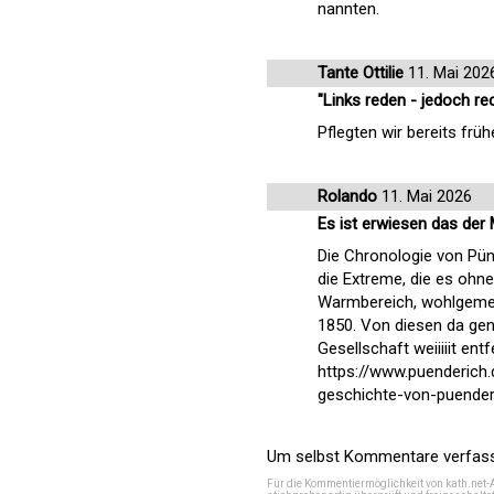
nannten.
Tante Ottilie
11. Mai 202
"Links reden - jedoch re
Pflegten wir bereits frü
Rolando
11. Mai 2026
Es ist erwiesen das der
Die Chronologie von Pünd
die Extreme, die es ohne
Warmbereich, wohlgemerk
1850. Von diesen da ge
Gesellschaft weiiiiit entf
https://www.puenderich
geschichte-von-puender
Um selbst Kommentare verfasse
Für die Kommentiermöglichkeit von kath.net-