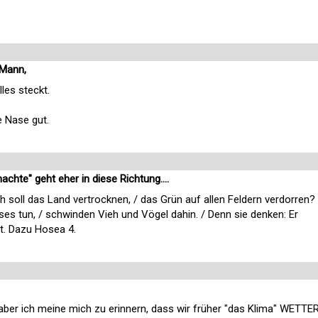
 Mann,
les steckt.
e Nase gut.
hte" geht eher in diese Richtung....
och soll das Land vertrocknen, / das Grün auf allen Feldern verdorren?
es tun, / schwinden Vieh und Vögel dahin. / Denn sie denken: Er
ht. Dazu Hosea 4.
r, aber ich meine mich zu erinnern, dass wir früher "das Klima" WETTE