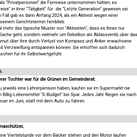
 als "Privatpersonen" die Fernreise unternommen hätten, es
reise" in ihrer "Tätigkeit" für die "Letzte Generation" gewesen sei.
 Fall gab es dann Anfang 2024, als ein Aktivist wegen einer
seinem Gerichtstermin fernblieb.
al mehr das typische Muster von "Aktivisten", dass es ihnen nur
Sache geht, sondern vielmehr um Rebellion als Ablassventil, über da
Unmut über ihre durch Verlust von Kompass und Anker erwachsene
und Verzweiflung entspannen können. Sie erhoffen sich dadurch
chen für ihr Selbstwertgefühl.
6
rer Tochter war für die Grünen im Gemeinderat.
u jeweils eine Lehrerpension haben, kaufen sie im Supermarkt nie
 Billig-Lebensmittel "S-Budget" bei Spar. Jedes Jahr fliegen sie nach
uer im Juni, statt mit dem Auto zu fahren.
imaschützer,
ine Viertelstunde vor dem Bäcker stehen und den Motor laufen