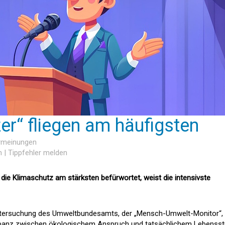
er“ fliegen am häufigsten
ermeinungen
n
|
Tippfehler melden
 die Klimaschutz am stärksten befürwortet, weist die intensivste
 Untersuchung des Umweltbundesamts, der „Mensch-Umwelt-Monitor“,
repanz zwischen ökologischem Anspruch und tatsächlichem Lebensstil