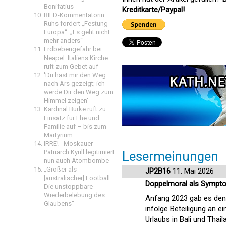
Bonifatius
Kreditkarte/Paypal!
BILD-Kommentatorin
Ruhs fordert „Festung
Europa“: „Es geht nicht
mehr anders“
Erdbebengefahr bei
Neapel: Italiens Kirche
ruft zum Gebet auf
'Du hast mir den Weg
nach Ars gezeigt; ich
werde Dir den Weg zum
Himmel zeigen'
Kardinal Burke ruft zu
Einsatz für Ehe und
Familie auf – bis zum
Martyrium
IRRE! - Moskauer
Patriarch Kyrill legitimiert
Lesermeinungen
nun auch Atombombe
„Größer als
JP2B16
11. Mai 2026
[australischer] Football:
Doppelmoral als Symptom
Die unstoppbare
Wiederbelebung des
Anfang 2023 gab es den b
Glaubens“
infolge Beteiligung an e
Urlaubs in Bali und Tha