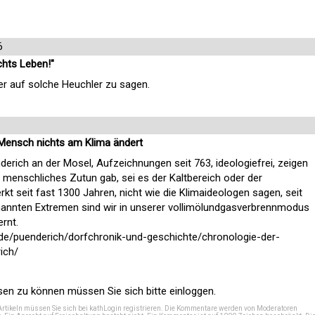
6
chts Leben!"
her auf solche Heuchler zu sagen.
 Mensch nichts am Klima ändert
erich an der Mosel, Aufzeichnungen seit 763, ideologiefrei, zeigen
 menschliches Zutun gab, sei es der Kaltbereich oder der
t seit fast 1300 Jahren, nicht wie die Klimaideologen sagen, seit
nannten Extremen sind wir in unserer vollimölundgasverbrennmodus
ernt.
.de/puenderich/dorfchronik-und-geschichte/chronologie-der-
ich/
n zu können müssen Sie sich bitte einloggen.
Artikeln müssen Sie sich bei
kathLogin registrieren
. Die Kommentare werden von Moderatoren