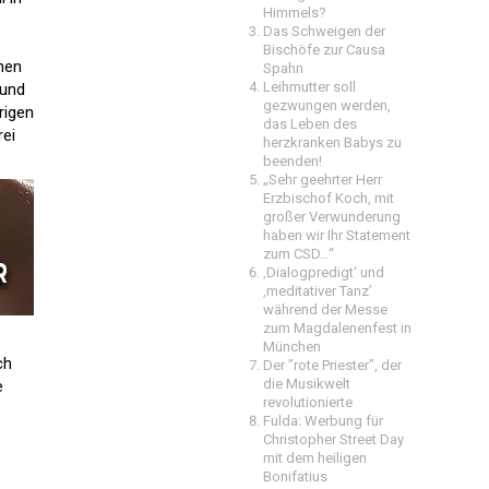
Himmels?
Das Schweigen der
Bischöfe zur Causa
hen
Spahn
Leihmutter soll
 und
gezwungen werden,
rigen
das Leben des
rei
herzkranken Babys zu
beenden!
„Sehr geehrter Herr
Erzbischof Koch, mit
großer Verwunderung
haben wir Ihr Statement
zum CSD…“
‚Dialogpredigt‘ und
‚meditativer Tanz’
während der Messe
zum Magdalenenfest in
München
ch
Der "rote Priester", der
die Musikwelt
e
revolutionierte
Fulda: Werbung für
Christopher Street Day
mit dem heiligen
Bonifatius