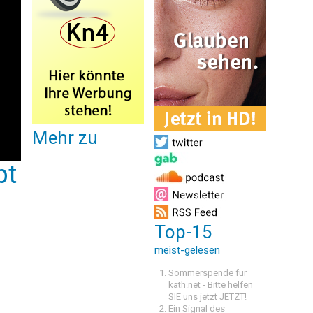
Mehr zu
bt
Top-15
meist-gelesen
Sommerspende für
kath.net - Bitte helfen
SIE uns jetzt JETZT!
Ein Signal des