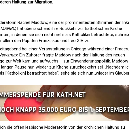
 deren Haltung zur Migration.
eratorin Rachel Maddow, eine der prominentesten Stimmen der link
r
MSNBC
, hat überraschend ihre Rückkehr zur katholischen Kirche
en, in denen sie sich nicht mehr als Katholikin betrachtete, schreib
 allem den Päpsten Franziskus und Leo XIV. zu.
eitagabend bei einer Veranstaltung in Chicago während einer Frager
Newsmax
. Ein Zuhörer fragte Maddow nach der Haltung des neuen
cago zur Welt kam und aufwuchs – zur Einwanderungspolitik. Maddow
r langen Pause nun wieder zur Kirche zurückgekehrt sei. „Nachdem i
ls [Katholikin] betrachtet habe“, sehe sie sich nun „wieder im Glauben
ich die offen lesbische Moderatorin von der kirchlichen Haltung zu