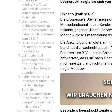
‚Dialogpredigt‘ und
beeindruckt zeigte sie sich von
‚meditativer Tanz’
während der Messe
zum Magdalenenfest in
Chicago (kath.net/jg)
München
Die progressive US-Fernsehmod
„Sehr geehrter Herr
Medienlandschaft beim Sende
Erzbischof Koch, mit
bekannt gegeben. Nach Jahrzehnt
großer Verwunderung
haben wir Ihr Statement
Maddow diese Entscheidung vor
zum CSD…“
Die Ankündigung erfolgte am Fr
Die Liturgie: das Gebet
der Kirche und Atem
berichtet die Nachrichtenseite
des Geistes
Papstes Leo XIV. – der in Chi
Leihmutter soll
antwortete, dass sie nach eine
gezwungen werden,
mich eine Zeit lang nicht mehr a
das Leben des
herzkranken Babys zu
sagte Maddow.
beenden!
Fulda: Werbung für
Christopher Street Day
mit dem heiligen
Bonifatius
BILD-Kommentatorin
Ruhs fordert „Festung
Europa“: „Es geht nicht
mehr anders“
Besonders beeindruckt zeigte s
Erdbebengefahr bei