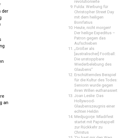
revolutionierte
r
Fulda: Werbung für
n der
Christopher Street Day
g
mit dem heiligen
Bonifatius
m
Heute, nicht morgen!
Der heilige Expeditus –
Patron gegen das
s
Aufschieben
ung
„Größer als
[australischer] Football:
Die unstoppbare
en
Wiederbelebung des
Glaubens“
Erschütterndes Beispiel
für die Kultur des Todes:
Seniorin wurde gegen
ihren Willen euthanasiert
ere
Joan Leslie: Das
Hollywood-
g an
Glaubenszeugnis einer
echten Heldin
Medjugorje: Mladifest
startet mit Papstappell
zur Rückkehr zu
Christus
'Du hast mir den Weg