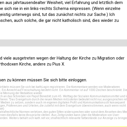
en aus jahrtausendealter Weisheit, viel Erfahrung und letztlich dem
he sich nie in ein links-rechts Schema einpressen. (Wenn einzelne
geistig unterwegs sind, tut das zunächst nichts zur Sache.) Ich
hen, auch solche, die gar nicht katholisch sind, dies wieder zu
 viele ausgetreten wegen der Haltung der Kirche zu Migration oder
thodoxen Kirche, andere zu Pius X.
n zu können müssen Sie sich bitte einloggen.
Artikeln müssen Sie sich bei
kathLogin registrieren
. Die Kommentare werden von Moderatoren
t. Ein Anrecht auf Freischaltung besteht nicht. Ein Kommentar ist auf 1000 Zeichen beschränkt. Di
e Meinung der Redaktion wieder.
 an das Schreiben von Papst Benedikt zum 45. Welttag der Sozialen Kommunikationsmittel und lä
tieren: "Das Evangelium durch die neuen Medien mitzuteilen bedeutet nicht nur, ausgesprochen rel
en Medien zu setzen, sondern auch im eigenen digitalen Profil und Kommunikationsstil konsequent
en, Präferenzen und Urteilen, die zutiefst mit dem Evangelium übereinstimmen, auch wenn nicht
net
)
e strafrechtliche Normen verletzen, den guten Sitten widersprechen oder sonst dem Ansehen des M
önnen diesfalls keine Ansprüche stellen. Aus Zeitgründen kann über die Moderation von User-
en. Weiters behält sich kath.net vor, strafrechtlich relevante Tatbestände zur Anzeige zu bringe