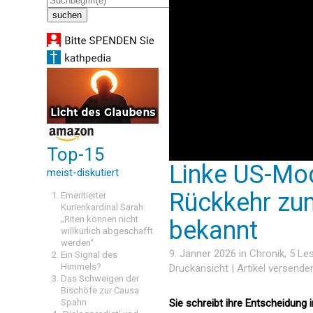
Top-15
Linke US-Mo
meist-diskutiert
Rückkehr zu
Emeritierter
Kurienkardinal Sarah:
„Riten können nicht
bekannt
willkürlich abgeschafft
werden“
9. Jänner 2026 in
Chronik
, 5 L
Ein Signal des
Himmels?
Druckansicht
|
Artikel versende
Das Schweigen der
Bischöfe zur Causa
Spahn
Sie schreibt ihre Entscheidung 