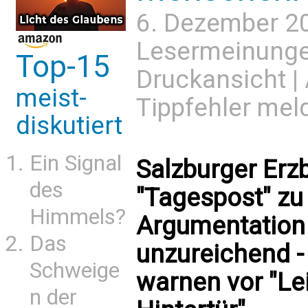
6. Dezember 2
Lesermeinung
Top-15
Druckansicht
|
meist-
Tippfehler mel
diskutiert
Ein Signal
Salzburger Erz
des
"Tagespost" zu 
Himmels?
Argumentation 
Das
unzureichend -
Schweige
warnen vor "Le
n der