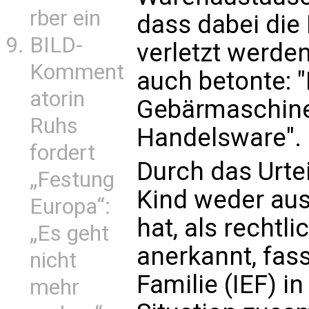
rber ein
dass dabei die
BILD-
verletzt werden"
Komment
auch betonte: 
atorin
Gebärmaschine
Ruhs
Handelsware".
fordert
Durch das Urtei
„Festung
Kind weder au
Europa“:
hat, als rechtl
„Es geht
anerkannt, fass
nicht
Familie (IEF) i
mehr