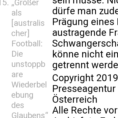
sein müsse. Ni
„Größer
dürfe man zude
als
Prägung eines 
[australis
austragende F
cher]
Schwangerschaf
Football:
könne nicht ein
Die
getrennt werde
unstoppb
are
Copyright 2019
Wiederbel
Presseagentur
ebung
Österreich
des
Alle Rechte vo
Glaubens“