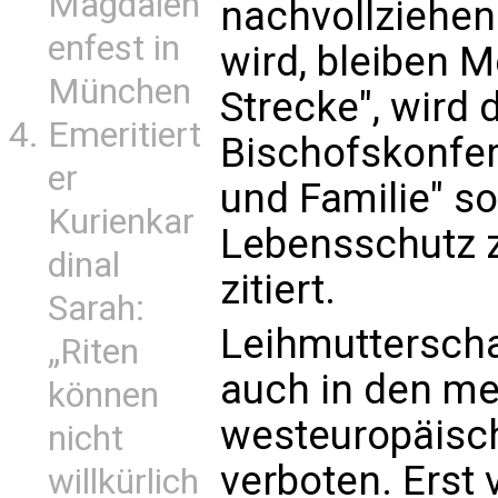
Magdalen
nachvollziehen
enfest in
wird, bleiben 
München
Strecke", wird d
Emeritiert
Bischofskonfer
er
und Familie" s
Kurienkar
Lebensschutz z
dinal
zitiert.
Sarah:
Leihmutterschaf
„Riten
auch in den me
können
westeuropäisc
nicht
verboten. Erst 
willkürlich