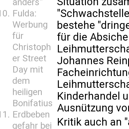
Situation zusa
anders“
"Schwachstell
Fulda:
bestehe "dring
Werbung
für
für die Absich
Christoph
Leihmutterscha
er Street
Johannes Reinp
Day mit
Facheinrichtun
dem
Leihmutterscha
heiligen
Kinderhandel u
Bonifatius
Ausnützung von
Erdbeben
Kritik auch an "
gefahr bei