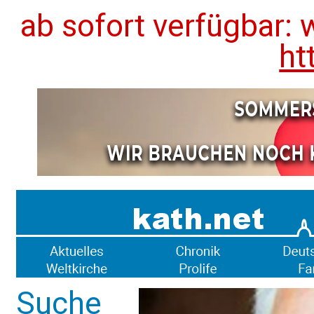
ab sofort verfügbar: 
ht
Suche