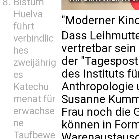
Bistum
Huelva
"Moderner Kin
führt
Dass Leihmutte
verbindlic
vertretbar sein
hes
der "Tagespost
zweijährig
des Instituts f
es
Anthropologie 
Katechu
Susanne Kumme
menat für
Frau noch die 
erwachse
ne
können in Form
Taufbewe
Warenaustausc