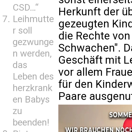
CSD…“
Herkunft der ü
Leihmutte
gezeugten Kind
r soll
die Rechte von
gezwunge
Schwachen". D
n werden,
Geschäft mit Le
das
vor allem Frau
Leben des
für den Kinde
herzkrank
Paare ausgenu
en Babys
zu
beenden!