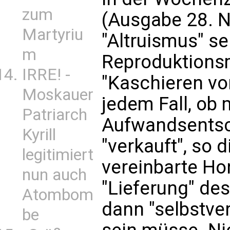
zum
(Ausgabe 28. N
Martyriu
"Altruismus" sei
m
Reproduktionsm
IRRE! -
"Kaschieren vo
Moskauer
jedem Fall, ob 
Patriarch
Aufwandsentsc
Kyrill
"verkauft", so d
legitimiert
vereinbarte Ho
nun auch
"Lieferung" de
Atombom
dann "selbstver
be