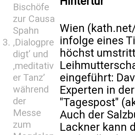
Hintertür"
Bischöfe
zur Causa
Wien (kath.net
Spahn
infolge eines Ti
‚Dialogpre
höchst umstrit
digt‘ und
Leihmutterschaf
‚meditativ
eingeführt: Dav
er Tanz’
Experten in de
während
der
"Tagespost" (a
Messe
Auch der Salzb
zum
Lackner kann d