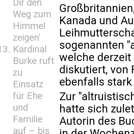
Dir den
Großbritannien
Weg zum
Kanada und Aus
Himmel
Leihmutterschaf
zeigen'
sogenannten "al
Kardinal
welche derzeit
Burke ruft
diskutiert, vo
zu
ebenfalls stark
Einsatz
Zur "altruistis
für Ehe
und
hatte sich zule
Familie
Autorin des Buc
auf – bis
in der Wochenz