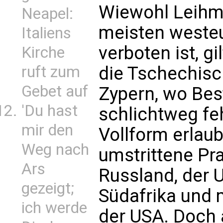
Wiewohl Leihmu
Neapel:
meisten weste
Italiens
verboten ist, gi
Kirche
die Tschechisc
ruft zum
Gebet auf
Zypern, wo Be
'Du hast
schlichtweg fe
mir den
Vollform erlaub
Weg nach
umstrittene Pra
Ars
Russland, der U
gezeigt;
Südafrika und
ich werde
der USA. Doch 