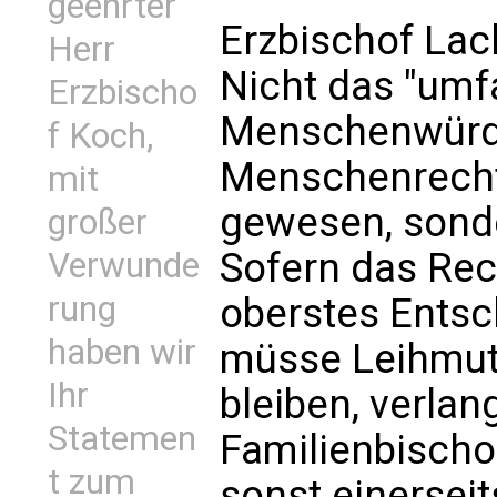
geehrter
Erzbischof Lack
Herr
Nicht das "um
Erzbischo
Menschenwürde
f Koch,
Menschenrechte
mit
gewesen, sonde
großer
Sofern das Rec
Verwunde
rung
oberstes Entsc
haben wir
müsse Leihmut
Ihr
bleiben, verlan
Statemen
Familienbischo
t zum
sonst einerseit