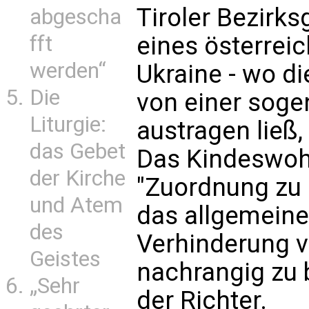
Tiroler Bezirks
abgescha
eines österreic
fft
werden“
Ukraine - wo die
Die
von einer soge
Liturgie:
austragen ließ,
das Gebet
Das Kindeswohl
der Kirche
"Zuordnung zu 
und Atem
das allgemeine
des
Verhinderung v
Geistes
nachrangig zu 
„Sehr
der Richter.