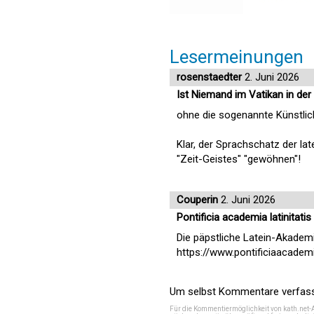
Lesermeinungen
rosenstaedter
2. Juni 2026
Ist Niemand im Vatikan in der
ohne die sogenannte Künstlich
Klar, der Sprachschatz der l
"Zeit-Geistes" "gewöhnen"!
Couperin
2. Juni 2026
Pontificia academia latinitatis
Die päpstliche Latein-Akademi
https://www.pontificiaacademia
Um selbst Kommentare verfasse
Für die Kommentiermöglichkeit von kath.net-