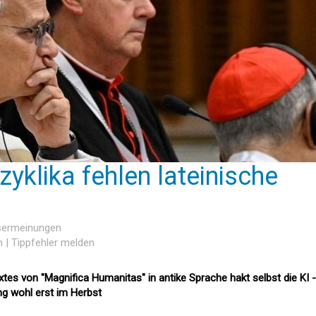
yklika fehlen lateinische
esermeinungen
n
|
Tippfehler melden
es von "Magnifica Humanitas" in antike Sprache hakt selbst die KI -
ung wohl erst im Herbst