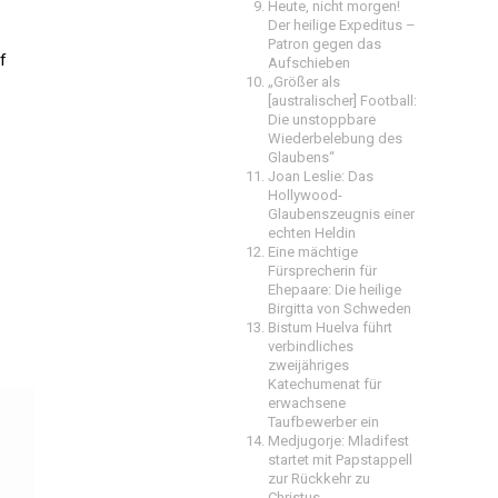
Heute, nicht morgen!
Der heilige Expeditus –
Patron gegen das
f
Aufschieben
„Größer als
[australischer] Football:
Die unstoppbare
Wiederbelebung des
Glaubens“
Joan Leslie: Das
Hollywood-
Glaubenszeugnis einer
echten Heldin
Eine mächtige
Fürsprecherin für
Ehepaare: Die heilige
Birgitta von Schweden
Bistum Huelva führt
verbindliches
zweijähriges
Katechumenat für
erwachsene
Taufbewerber ein
Medjugorje: Mladifest
startet mit Papstappell
zur Rückkehr zu
Christus