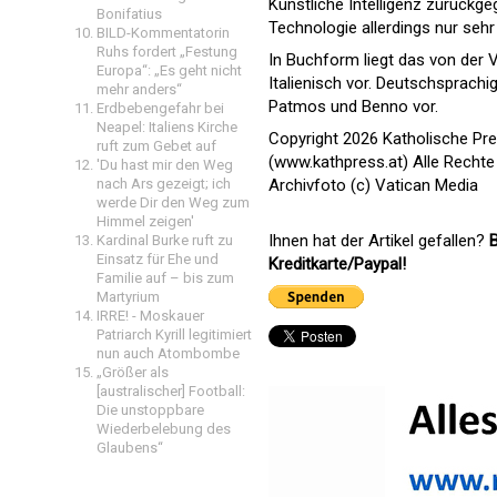
Künstliche Intelligenz zurückge
Bonifatius
Technologie allerdings nur sehr
BILD-Kommentatorin
Ruhs fordert „Festung
In Buchform liegt das von der
Europa“: „Es geht nicht
Italienisch vor. Deutschsprach
mehr anders“
Patmos und Benno vor.
Erdbebengefahr bei
Neapel: Italiens Kirche
Copyright 2026 Katholische Pr
ruft zum Gebet auf
(www.kathpress.at) Alle Rechte
'Du hast mir den Weg
nach Ars gezeigt; ich
Archivfoto (c) Vatican Media
werde Dir den Weg zum
Himmel zeigen'
Ihnen hat der Artikel gefallen?
B
Kardinal Burke ruft zu
Einsatz für Ehe und
Kreditkarte/Paypal!
Familie auf – bis zum
Martyrium
IRRE! - Moskauer
Patriarch Kyrill legitimiert
nun auch Atombombe
„Größer als
[australischer] Football:
Die unstoppbare
Wiederbelebung des
Glaubens“