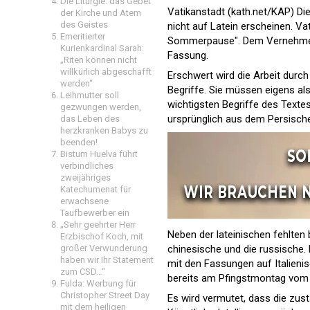
Die Liturgie: das Gebet
Vatikanstadt (kath.net/KAP) Die
der Kirche und Atem
des Geistes
nicht auf Latein erscheinen. Va
Emeritierter
Sommerpause". Dem Vernehmen 
Kurienkardinal Sarah:
Fassung.
„Riten können nicht
willkürlich abgeschafft
Erschwert wird die Arbeit durch
werden“
Begriffe. Sie müssen eigens als
Leihmutter soll
wichtigsten Begriffe des Textes,
gezwungen werden,
ursprünglich aus dem Persisch
das Leben des
herzkranken Babys zu
beenden!
Bistum Huelva führt
verbindliches
zweijähriges
Katechumenat für
erwachsene
Taufbewerber ein
„Sehr geehrter Herr
Neben der lateinischen fehlten
Erzbischof Koch, mit
großer Verwunderung
chinesische und die russische.
haben wir Ihr Statement
mit den Fassungen auf Italienis
zum CSD…“
bereits am Pfingstmontag vom V
Fulda: Werbung für
Christopher Street Day
Es wird vermutet, dass die zus
mit dem heiligen