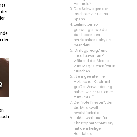
Himmels?
rst
Das Schweigen der
 der
Bischöfe zur Causa
der
Spahn
Leihmutter soll
gezwungen werden,
ende
das Leben des
n der
herzkranken Babys zu
beenden!
‚Dialogpredigt‘ und
‚meditativer Tanz’
während der Messe
zum Magdalenenfest in
München
„Sehr geehrter Herr
Erzbischof Koch, mit
großer Verwunderung
haben wir Ihr Statement
zum CSD…“
Der "rote Priester", der
die Musikwelt
en
revolutionierte
nisch
Fulda: Werbung für
Christopher Street Day
mit dem heiligen
Bonifatius