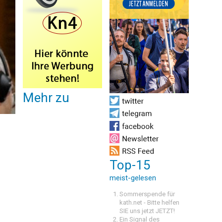
Mehr zu
Top-15
meist-gelesen
Sommerspende für
kath.net - Bitte helfen
SIE uns jetzt JETZT!
Ein Signal des