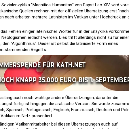
 Sozialenzyklika "Magnifica Humanitas" von Papst Leo XIV. wird vore
tikanische Quellen rechnen mit der offiziellen Übersetzung erst "nach
nach arbeiten mehrere Latinisten im Vatikan unter Hochdruck an 
 das Fehlen einiger lateinischer Wörter für in der Enzyklika vorkomm
 Neologismen erdacht werden. Dies trifft allerdings nicht zu für eine
 den "Algorithmus". Dieser ist selbst die latinisierte Form eines
en stammenden Begriffs.
 bislang auch noch wichtige andere Übersetzungen, darunter die
 Längst fertig ist hingegen die arabische Version. Sie wurde zusamm
ch, Spanisch, Portugiesisch, Englisch, Französisch, Deutsch und Pol
atikan im Netz präsentiert.
tändigen Vatikanmitarbeiter bei diesen Übersetzungen auch auf