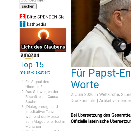
Top-15
Für Papst-Enz
meist-diskutiert
Worte
Ein Signal des
Himmels?
Das Schweigen der
2. Juni 2026 in
Weltkirche
, 2 L
Bischöfe zur Causa
Druckansicht
|
Artikel versende
Spahn
‚Dialogpredigt‘ und
‚meditativer Tanz’
Bei Übersetzung des Gesamttext
während der Messe
Offizielle lateinische Übersetz
zum Magdalenenfest in
München