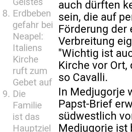
Geistes
auch dürften k
Erdbeben
sein, die auf p
gefahr bei
Förderung der 
Neapel:
Verbreitung eig
Italiens
"Wichtig ist au
Kirche
Kirche vor Ort,
ruft zum
so Cavalli.
Gebet auf
In Medjugorje 
Die
Papst-Brief er
Familie
südwestlich vo
ist das
Medjugorje ist
Hauptziel