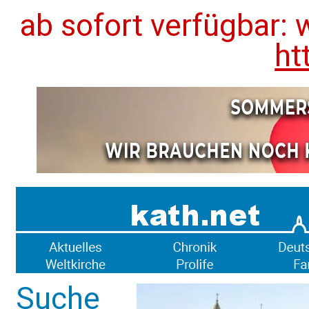
ab sofort verfügbar: 
ht
Suche