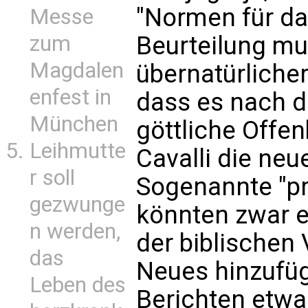
"Normen für da
Messe
zum
Beurteilung mu
Magdalen
übernatürliche
enfest in
dass es nach d
München
göttliche Offen
Leihmutte
Cavalli die ne
r soll
Sogenannte "pr
gezwunge
könnten zwar e
n werden,
der biblischen
das
Neues hinzufüg
Leben des
Berichten etwa