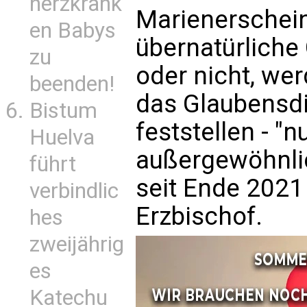
herzkrank
Marienerschei
en Babys
übernatürliche
zu
oder nicht, wer
beenden!
das Glaubensdi
Bistum
feststellen - "
Huelva
außergewöhnlic
führt
seit Ende 2021
verbindlic
Erzbischof.
hes
zweijährig
es
Katechu