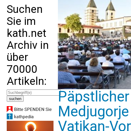
Suchen
Sie im
kath.net
Archiv in
über
70000
Artikeln:
Päpstlicher 
Medjugorje 
Vatikan-Vo