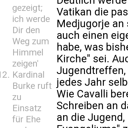
Deutlich werde
gezeigt;
Vatikan die pa
ich werde
Medjugorje an 
Dir den
auch einen eig
Weg zum
habe, was bishe
Himmel
Kirche" sei. Au
zeigen'
Jugendtreffen,
Kardinal
jedes Jahr selb
Burke ruft
Wie Cavalli be
zu
Schreiben an da
Einsatz
an die Jugend,
für Ehe