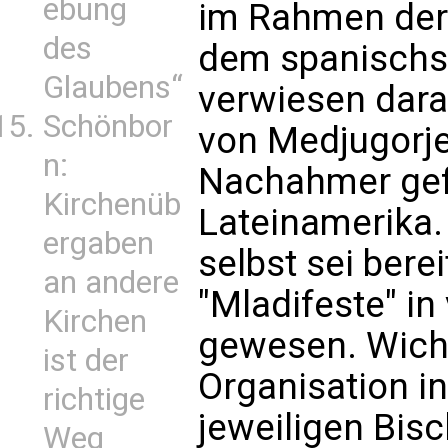
ebung
im Rahmen der
des
dem spanischs
Glaubens“
verwiesen dara
Schönbor
von Medjugorje 
n:
Nachahmer gef
Kirchenüb
Lateinamerika. 
ergaben
selbst sei berei
an andere
"Mladifeste" i
Kirchen
gewesen. Wicht
ist der
Organisation 
richtige
jeweiligen Bis
Weg