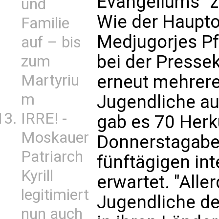
Evangeliums" z
und
Wie der Haupto
Familie
Medjugorjes Pfa
auf – bis
bei der Presse
zum
Martyriu
erneut mehrer
m
Jugendliche aus
IRRE! -
gab es 70 Herk
Moskauer
Donnerstagabe
Patriarch
fünftägigen in
Kyrill
erwartet. "Alle
legitimiert
Jugendliche de
nun auch