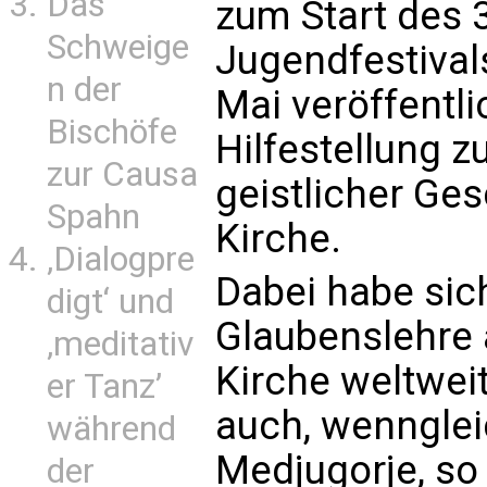
Das
zum Start des 3
Schweige
Jugendfestival
n der
Mai veröffentli
Bischöfe
Hilfestellung 
zur Causa
geistlicher Ge
Spahn
Kirche.
‚Dialogpre
Dabei habe sich
digt‘ und
Glaubenslehre a
‚meditativ
Kirche weltwei
er Tanz’
auch, wenngleic
während
Medjugorje, so
der