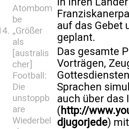
in ihren Ländern
Atombom
Franziskanerpa
be
auf das Gebet 
„Größer
geplant.
als
Das gesamte P
[australis
Vorträgen, Zeu
cher]
Gottesdiensten
Football:
Sprachen simul
Die
auch über das 
unstoppb
are
(
http://www.y
Wiederbel
djugorjede
) mi