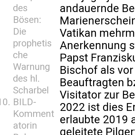
andauernde Be
des
Bösen:
Marienerschei
Die
Vatikan mehrma
prophetis
Anerkennung st
che
Papst Franzisk
Warnung
Bischof als vor
des hl.
Beauftragten b
Scharbel
Visitator zur Be
BILD-
2022 ist dies E
Komment
erlaubte 2019 
atorin
geleitete Pilge