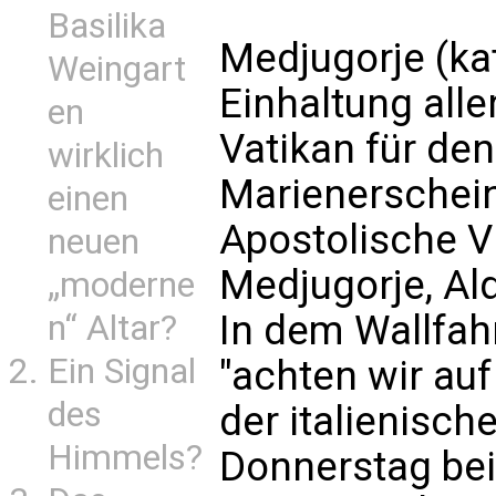
Basilika
Medjugorje (ka
Weingart
Einhaltung all
en
Vatikan für de
wirklich
Marienerschei
einen
Apostolische Vi
neuen
Medjugorje, Ald
„moderne
In dem Wallfah
n“ Altar?
Ein Signal
"achten wir auf
des
der italienisch
Himmels?
Donnerstag bei