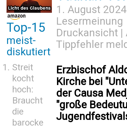
1. August 2024
Lesermeinung
Top-15
Druckansicht
|
meist-
Tippfehler mel
diskutiert
Streit
Erzbischof Ald
kocht
Kirche bei "Unt
hoch:
der Causa Medj
Braucht
"große Bedeut
die
Jugendfestival
barocke