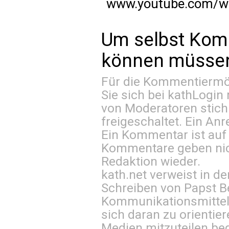
www.youtube.com/w
Um selbst Kom
können müssen 
Für die Kommentiermög
Sie sich bei
kathLogin 
von Moderatoren stich
freigeschaltet. Ein Anr
Ein Kommentar ist auf
Kommentare geben nic
Redaktion wieder.
kath.net verweist in
Schreiben von Papst B
Kommunikationsmittel 
sich daran zu orientie
Medien mitzuteilen be