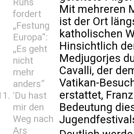
Ruhs
Mit mehreren Mi
fordert
ist der Ort län
„Festung
katholischen Wa
Europa“:
Hinsichtlich d
„Es geht
Medjugorjes du
nicht
Cavalli, der d
mehr
Vatikan-Besuch
anders“
erstattet, Fran
'Du hast
Bedeutung dies
mir den
Jugendfestival
Weg nach
Ars