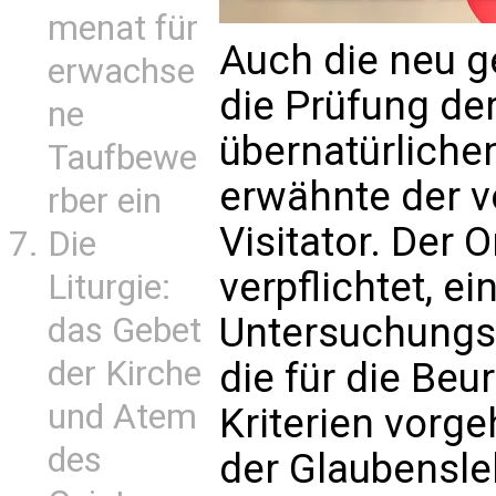
menat für
Auch die neu g
erwachse
die Prüfung de
ne
übernatürlich
Taufbewe
erwähnte der v
rber ein
Visitator. Der 
Die
verpflichtet, ei
Liturgie:
Untersuchungs
das Gebet
der Kirche
die für die Beu
und Atem
Kriterien vorg
des
der Glaubensle