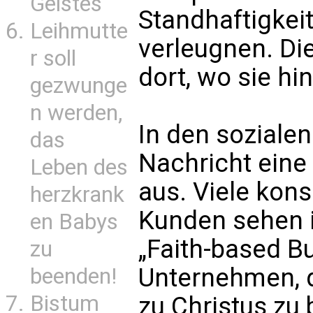
Geistes
Standhaftigkeit
Leihmutte
verleugnen. Di
r soll
dort, wo sie hi
gezwunge
n werden,
In den soziale
das
Nachricht eine
Leben des
aus. Viele kons
herzkrank
Kunden sehen in
en Babys
„Faith-based Bu
zu
Unternehmen, d
beenden!
Bistum
zu Christus zu