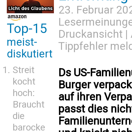
23. Februar 20
Lesermeinung
Top-15
Druckansicht
|
meist-
Tippfehler mel
diskutiert
Streit
Ds US-Familie
kocht
Burger verpack
hoch:
auf ihren Verp
Braucht
passt dies nic
die
Familienuntern
barocke