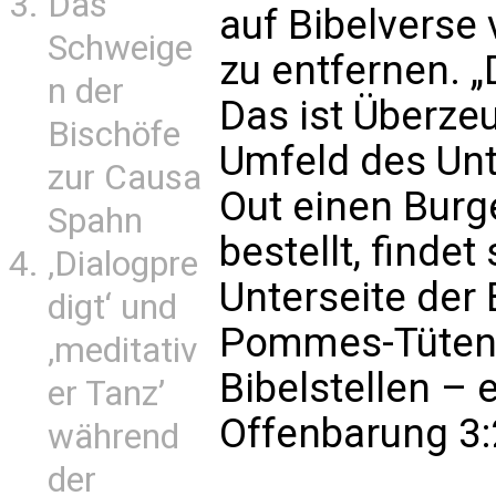
Das
auf Bibelverse
Schweige
zu entfernen. „
n der
Das ist Überze
Bischöfe
Umfeld des Unt
zur Causa
Out einen Burg
Spahn
bestellt, finde
‚Dialogpre
Unterseite der
digt‘ und
Pommes-Tüten 
‚meditativ
Bibelstellen –
er Tanz’
Offenbarung 3
während
der