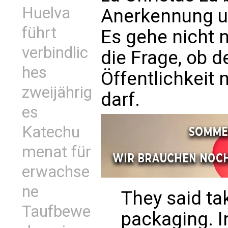
Huelva
Anerkennung un
führt
Es gehe nicht 
verbindlic
die Frage, ob d
hes
Öffentlichkeit
zweijährig
darf.
es
Katechu
menat für
erwachse
ne
They said tak
Taufbewe
packaging. I