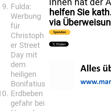
Ihnen hat der A
Fulda:
helfen Sie kath
Werbung
via Überweisun
für
Christoph
er Street
Day mit
dem
heiligen
Bonifatius
Erdbeben
gefahr bei