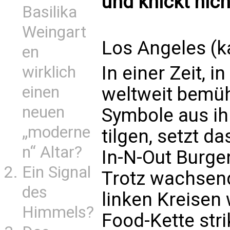
und knickt nic
Basilika
Weingart
Los Angeles (k
en
In einer Zeit, 
wirklich
einen
weltweit bemüh
neuen
Symbole aus ih
„moderne
tilgen, setzt 
n“ Altar?
In-N-Out Burger
Ein Signal
Trotz wachsen
des
linken Kreisen 
Himmels?
Food-Kette stri