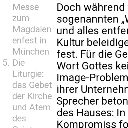
Doch während 
Messe
zum
sogenannten „
Magdalen
und alles entf
enfest in
Kultur beleidig
München
fest. Für die G
Die
Wort Gottes ke
Liturgie:
Image-Problem
das Gebet
ihrer Unterne
der Kirche
Sprecher betont
und Atem
des Hauses: In 
des
Kompromiss for