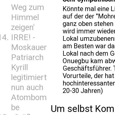
Weg zum
Könnte mal eine L
auf der der "Mohr
Himmel
ganz oben stehen 
zeigen'
wird immer wieder
IRRE! -
Lokal umzubenenne
am Besten war da
Moskauer
Lokal nach dem Ge
Patriarch
Onuegbu kam abwi
Kyrill
Geschäftsführer. 
Vorurteile, der hat
legitimiert
hochinteressante
nun auch
20-30 Jahren)
Atombom
be
Um selbst Kom