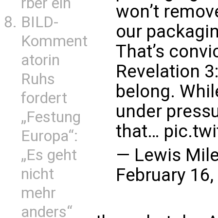
rber ein
won’t remove
BILD-
our packagin
Komment
That’s convi
atorin
Revelation 3
Ruhs
belong. Whil
fordert
under pressu
„Festung
that…
pic.tw
Europa“:
— Lewis Mil
„Es geht
February 16,
nicht
mehr
anders“