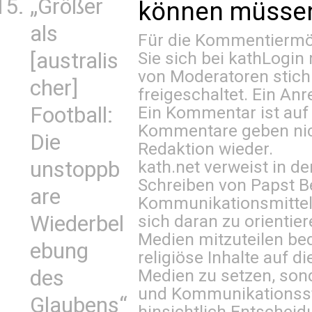
„Größer
können müssen 
als
Für die Kommentiermög
[australis
Sie sich bei
kathLogin 
von Moderatoren stich
cher]
freigeschaltet. Ein Anr
Football:
Ein Kommentar ist auf
Kommentare geben nic
Die
Redaktion wieder.
unstoppb
kath.net verweist in
Schreiben von Papst B
are
Kommunikationsmittel 
Wiederbel
sich daran zu orientie
Medien mitzuteilen be
ebung
religiöse Inhalte auf 
des
Medien zu setzen, sond
und Kommunikationsst
Glaubens“
hinsichtlich Entscheid