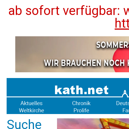
ab sofort verfügbar: 
ht
Suche