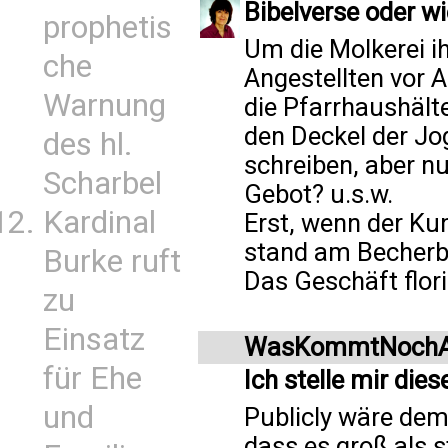
Bibelverse oder wie
prophetis
Um die Molkerei i
che
Angestellten vor A
Warnung
die Pfarrhaushält
den Deckel der Jo
des hl.
schreiben, aber nu
Scharbel
Gebot? u.s.w.
Kardinal
Erst, wenn der Ku
stand am Becherb
Burke ruft
Das Geschäft flori
zu
Einsatz
WasKommtNochAl
für Ehe
Ich stelle mir die
und
Publicly wäre dem 
dass es groß als