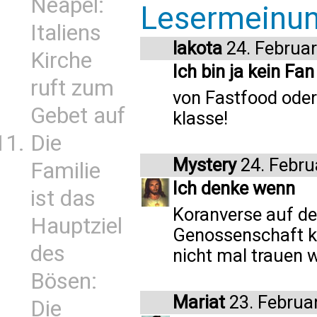
Neapel:
Lesermeinu
Italiens
lakota
24. Februa
Kirche
Ich bin ja kein Fan
ruft zum
von Fastfood oder
Gebet auf
klasse!
Die
Mystery
24. Febru
Familie
Ich denke wenn
ist das
Koranverse auf de
Hauptziel
Genossenschaft ke
des
nicht mal trauen wü
Bösen:
Mariat
23. Februa
Die