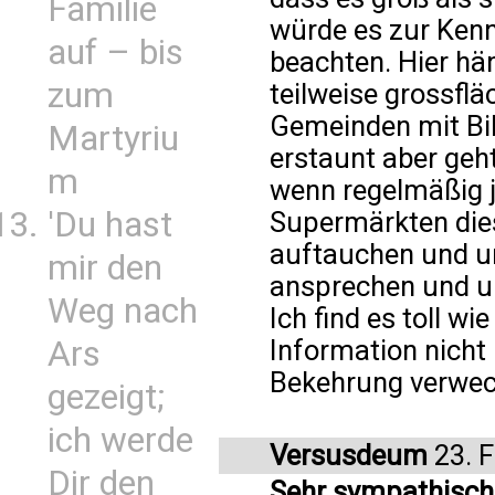
Familie
würde es zur Kenn
auf – bis
beachten. Hier h
zum
teilweise grossflä
Gemeinden mit Bib
Martyriu
erstaunt aber geh
m
wenn regelmäßig j
'Du hast
Supermärkten die
auftauchen und u
mir den
ansprechen und un
Weg nach
Ich find es toll wi
Ars
Information nicht
Bekehrung verwec
gezeigt;
ich werde
Versusdeum
23. 
Dir den
Sehr sympathisch