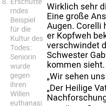
Erschütte
Wirklich sehr d
rndes
Eine große Ans
Beispiel
Augen. Corelli 
für die
er Kopfweh be
Kultur des
verschwindet da
Todes:
Schwester Gabr
Seniorin
kommen sieht.
wurde
gegen
„Wir sehen uns 
ihren
„Der Heilige V
Willen
Nachforschung
euthanasi