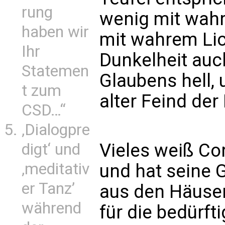
rung
wenig mit wahr
haben wir
mit wahrem Lic
Ihr
Dunkelheit auc
Statemen
Glaubens hell, 
t zum
alter Feind de
CSD…“
‚Dialogpre
Vieles weiß Cor
digt‘ und
‚meditativ
und hat seine 
er Tanz’
aus den Häuser
während
für die bedürfti