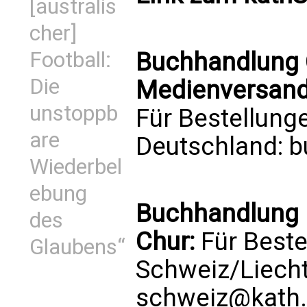
[australis
cher]
Football:
Buchhandlung C
Die
Medienversand 
unstoppb
Für Bestellung
are
Deutschland:
b
Wiederbel
ebung
Buchhandlung 
des
Chur:
Für Beste
Glaubens“
Schweiz/Liech
schweiz@kath.