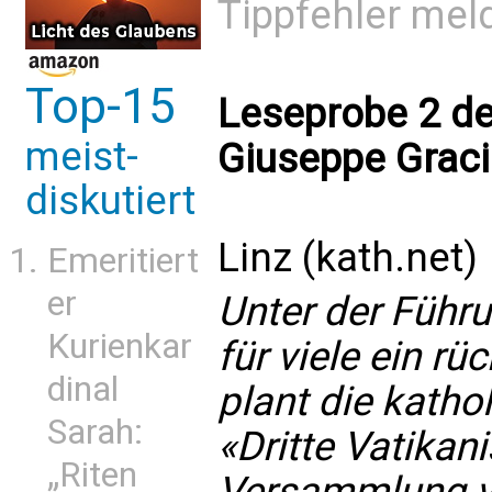
Tippfehler mel
Top-15
Leseprobe 2 d
meist-
Giuseppe Grac
diskutiert
Linz (kath.net)
Emeritiert
er
Unter der Führ
Kurienkar
für viele ein rü
dinal
plant die katho
Sarah:
«Dritte Vatikan
„Riten
Versammlung v