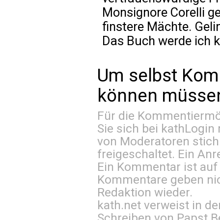
Monsignore Corelli g
finstere Mächte. Geli
Das Buch werde ich k
Um selbst Kom
können müssen 
Für die Kommentiermög
Sie sich bei
kathLogin 
von Moderatoren stich
freigeschaltet. Ein Anr
Ein Kommentar ist auf
Kommentare geben nic
Redaktion wieder.
kath.net verweist in
Schreiben von Papst B