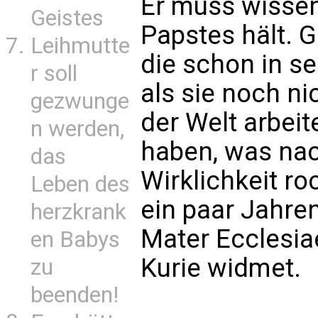
Er muss wissen
Geistes
Papstes hält. G
Leihmutte
die schon in s
r soll
als sie noch ni
gezwunge
der Welt arbeite
n werden,
haben, was na
das
Wirklichkeit roc
Leben des
ein paar Jahre
herzkrank
Mater Ecclesia
en Babys
Kurie widmet.
zu
beenden!