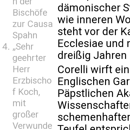
n der
dämonischer S
Bischöfe
wie inneren W
zur Causa
steht vor der K
Spahn
Ecclesiae und r
„Sehr
dreißig Jahren
geehrter
Corelli wirft ei
Herr
Erzbischo
Englischen Ga
f Koch,
Päpstlichen A
mit
Wissenschaften.
großer
schemenhafter
Verwunde
Teufel entspric