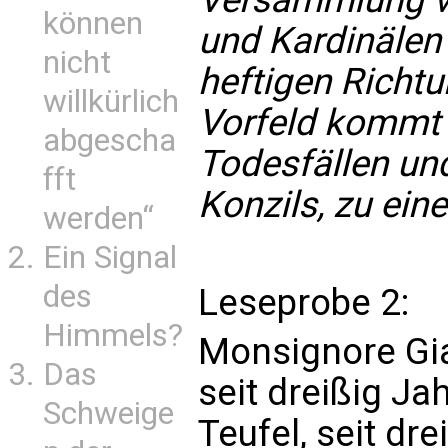
können
und Kardinälen 
nicht
heftigen Richt
willkürlich
Vorfeld kommt 
abgescha
Todesfällen un
fft
Konzils, zu ein
werden“
Ein Signal
des
Leseprobe 2:
Himmels?
Monsignore Gi
Das
seit dreißig J
Schweige
Teufel, seit dr