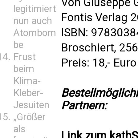
Von Giuseppe 
legitimiert
Fontis Verlag 
nun auch
ISBN: 978303
Atombom
be
Broschiert, 256
Frust
Preis: 18,- Euro
beim
Klima-
Bestellmöglich
Kleber-
Partnern:
Jesuiten
„Größer
als
Link zum
kath