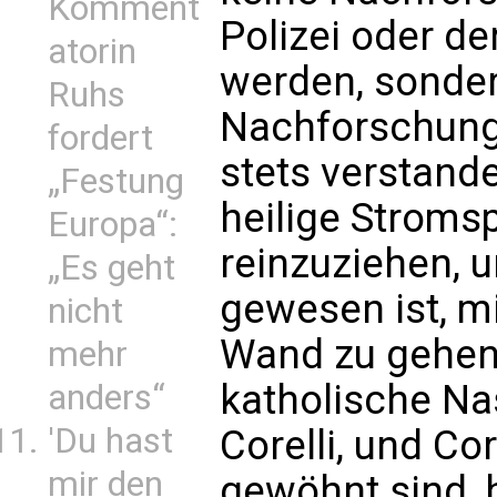
Komment
Polizei oder de
atorin
werden, sonder
Ruhs
Nachforschunge
fordert
stets verstande
„Festung
heilige Stroms
Europa“:
reinzuziehen, 
„Es geht
gewesen ist, m
nicht
Wand zu gehen: 
mehr
katholische Na
anders“
'Du hast
Corelli, und Co
mir den
gewöhnt sind, 