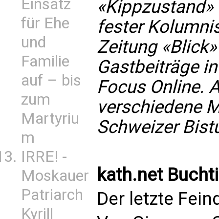
Einsatz
«Kippzustand» (
für Ehe
fester Kolumnis
und
Zeitung «Blick»
Familie
Gastbeiträge i
auf – bis
Focus Online. A
zum
verschiedene Ma
Martyriu
Schweizer Bist
m
IRRE! -
kath.net Bucht
Moskauer
Patriarch
Der letzte Fein
Kyrill