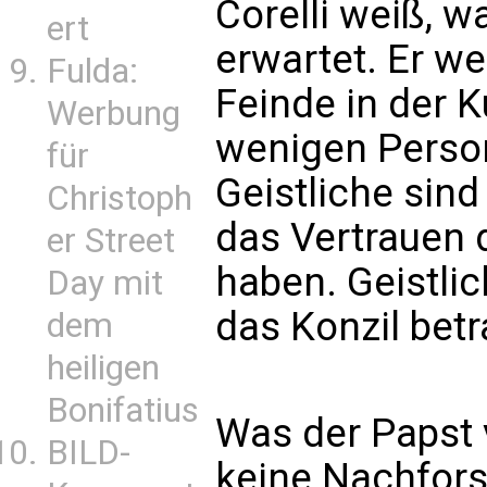
Corelli weiß, w
ert
erwartet. Er we
Fulda:
Feinde in der 
Werbung
wenigen Person
für
Geistliche sin
Christoph
das Vertrauen
er Street
haben. Geistlic
Day mit
das Konzil bet
dem
heiligen
Bonifatius
Was der Papst 
BILD-
keine Nachfors