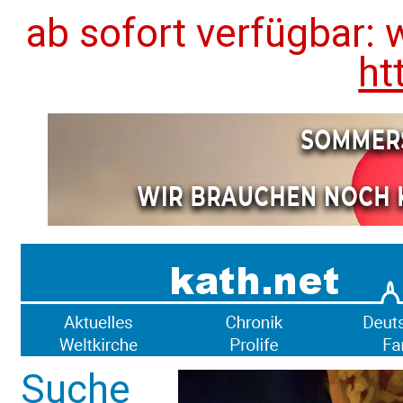
ab sofort verfügbar: 
ht
Suche