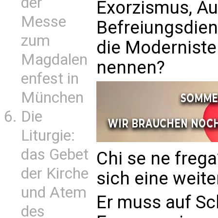
der
Exorzismus, Au
Messe
Befreiungsdien
zum
die Moderniste
Magdalen
nennen?
enfest in
München
Die
Liturgie:
das Gebet
Chi se ne frega
der Kirche
sich eine weite
und Atem
Er muss auf Sc
des