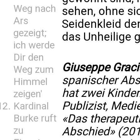
Weg nach
sehen, ohne si
Ars
Seidenkleid de
gezeigt;
das Unheilige ge
ich werde
Dir den
Giuseppe Graci
Weg zum
spanischer Abs
Himmel
hat zwei Kinder
zeigen'
Publizist, Medie
Kardinal
«Das therapeuti
Burke ruft
zu
Abschied» (2017