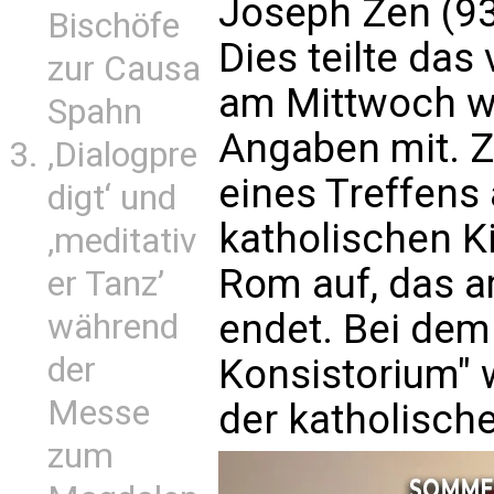
Joseph Zen (93
Bischöfe
Dies teilte da
zur Causa
am Mittwoch wi
Spahn
Angaben mit. Z
‚Dialogpre
eines Treffens 
digt‘ und
katholischen K
‚meditativ
Rom auf, das 
er Tanz’
endet. Bei dem
während
der
Konsistorium" 
Messe
der katholische
zum