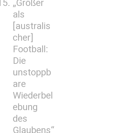
„Größer
als
[australis
cher]
Football:
Die
unstoppb
are
Wiederbel
ebung
des
Glaubens“