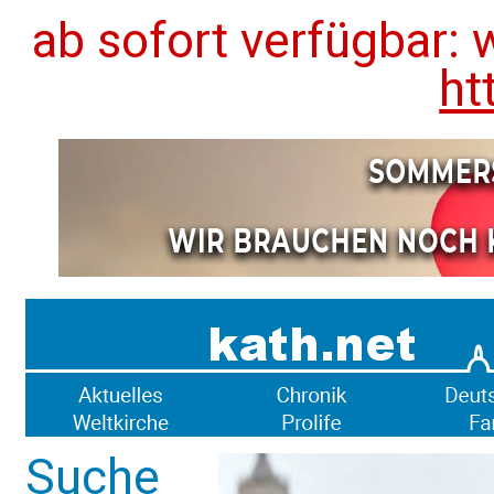
ab sofort verfügbar: 
ht
Suche