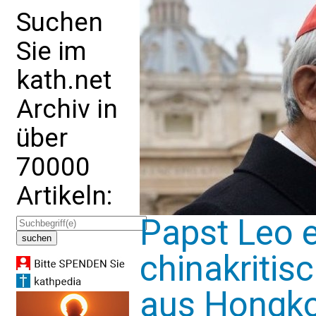
Suchen
Sie im
kath.net
Archiv in
über
70000
Artikeln:
Papst Leo 
chinakritis
aus Hongk