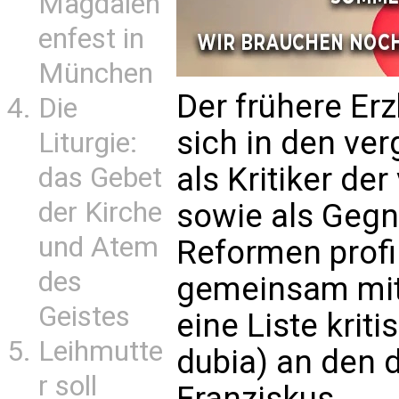
Magdalen
enfest in
München
Der frühere Er
Die
sich in den ve
Liturgie:
als Kritiker de
das Gebet
der Kirche
sowie als Gegne
und Atem
Reformen profil
des
gemeinsam mit 
Geistes
eine Liste kriti
Leihmutte
dubia) an den 
r soll
Franziskus.