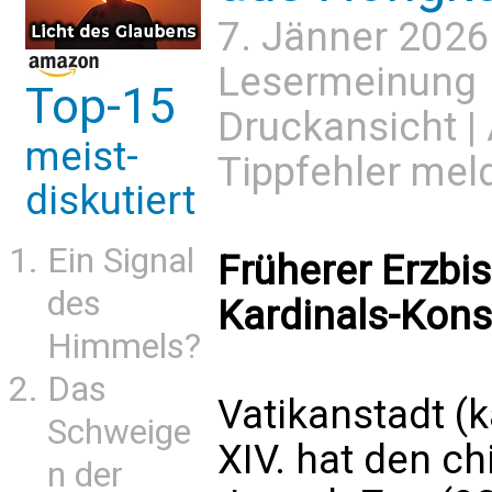
7. Jänner 2026
Lesermeinung
Top-15
Druckansicht
|
meist-
Tippfehler mel
diskutiert
Ein Signal
Früherer Erzb
des
Kardinals-Kons
Himmels?
Das
Vatikanstadt (
Schweige
XIV. hat den c
n der