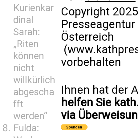
Kurienkar
Copyright 2025
dinal
Presseagentur
Sarah:
Österreich
„Riten
(www.kathpress
können
vorbehalten
nicht
willkürlich
Ihnen hat der A
abgescha
helfen Sie kath
fft
via Überweisun
werden“
Fulda: