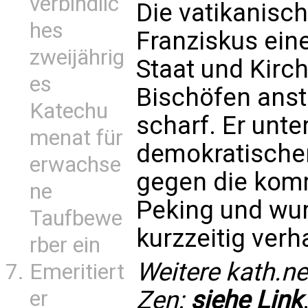
verbindlic
Die vatikanisch
hes
Franziskus ein
zweijährig
Staat und Kirc
es
Bischöfen anstr
Katechu
scharf. Er unte
menat für
demokratischer
erwachse
gegen die kom
ne
Peking und wur
Taufbewe
kurzzeitig verha
rber ein
Weitere kath.ne
Emeritiert
Zen:
siehe Link
er