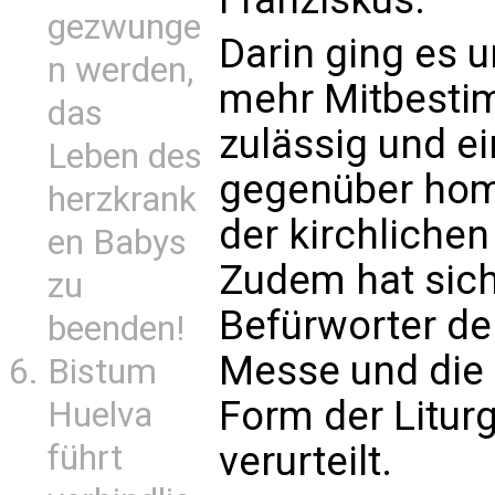
gezwunge
Darin ging es 
n werden,
mehr Mitbestim
das
zulässig und ei
Leben des
gegenüber hom
herzkrank
der kirchlichen
en Babys
Zudem hat sich
zu
Befürworter de
beenden!
Messe und die
Bistum
Form der Litur
Huelva
führt
verurteilt.