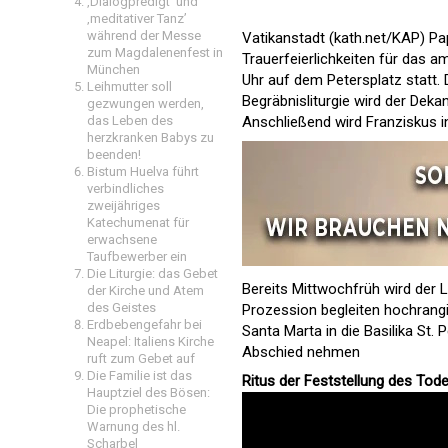
‚Dialogpredigt‘ und
‚meditativer Tanz’
während der Messe
Vatikanstadt (kath.net/KAP) P
zum Magdalenenfest in
Trauerfeierlichkeiten für das 
München
Uhr auf dem Petersplatz statt
Leihmutter soll
Begräbnisliturgie wird der Deka
gezwungen werden,
das Leben des
Anschließend wird Franziskus i
herzkranken Babys zu
beenden!
Bistum Huelva führt
verbindliches
zweijähriges
Katechumenat für
erwachsene
Taufbewerber ein
Die Liturgie: das Gebet
Bereits Mittwochfrüh wird der 
der Kirche und Atem
des Geistes
Prozession begleiten hochrang
Erdbebengefahr bei
Santa Marta in die Basilika St
Neapel: Italiens Kirche
Abschied nehmen
ruft zum Gebet auf
Die Familie ist das
Ritus der Feststellung des Tod
Hauptziel des Bösen:
Die prophetische
Warnung des hl.
Scharbel