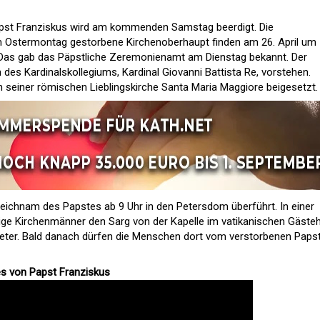
apst Franziskus wird am kommenden Samstag beerdigt. Die
am Ostermontag gestorbene Kirchenoberhaupt finden am 26. April um
. Das gab das Päpstliche Zeremonienamt am Dienstag bekannt. Der
n des Kardinalskollegiums, Kardinal Giovanni Battista Re, vorstehen.
n seiner römischen Lieblingskirche Santa Maria Maggiore beigesetzt.
Leichnam des Papstes ab 9 Uhr in den Petersdom überführt. In einer
ige Kirchenmänner den Sarg von der Kapelle im vatikanischen Gäste
. Peter. Bald danach dürfen die Menschen dort vom verstorbenen Paps
es von Papst Franziskus