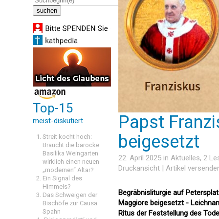
Top-15
Papst Franz
meist-diskutiert
beigesetzt
Streit kocht hoch:
Braucht die barocke
Basilika Weingarten
22. April 2025 in
Aktuelles
, 2 L
wirklich einen neuen
Druckansicht
|
Artikel versende
„modernen“ Altar?
Ein Signal des
Himmels?
Begräbnisliturgie auf Peterspla
Das Schweigen der
Maggiore beigesetzt - Leichna
Bischöfe zur Causa
Spahn
Ritus der Feststellung des Tod