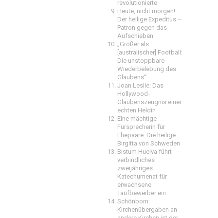
revolutionierte
Heute, nicht morgen!
Der heilige Expeditus –
Patron gegen das
Aufschieben
„Größer als
[australischer] Football:
Die unstoppbare
Wiederbelebung des
Glaubens“
Joan Leslie: Das
Hollywood-
Glaubenszeugnis einer
echten Heldin
Eine mächtige
Fürsprecherin für
Ehepaare: Die heilige
Birgitta von Schweden
Bistum Huelva führt
verbindliches
zweijähriges
Katechumenat für
erwachsene
Taufbewerber ein
Schönborn:
Kirchenübergaben an
andere Kirchen ist der