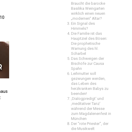
Braucht die barocke
Basilika Weingarten
wirklich einen neuen
 10
„modernen“ Altar?
Ein Signal des
Himmels?
Die Familie ist das
Hauptziel des Bösen:
Die prophetische
Warnung des hl.
Scharbel
Das Schweigen der
Bischöfe zur Causa
Spahn
Leihmutter soll
gezwungen werden,
das Leben des
herzkranken Babys zu
haus
beenden!
t
‚Dialogpredigt‘ und
‚meditativer Tanz’
während der Messe
zum Magdalenenfest in
München
Der "rote Priester", der
die Musikwelt