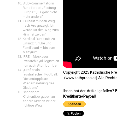
BILD-Kommentatorin
Ruhs fordert „Festung
Europa“: „Es geht nicht
mehr anders“
'Du hast mir den Weg
nach Ars gezeigt; ich
werde Dir den Weg zum
Himmel zeigen'
Kardinal Burke ruft zu
Einsatz für Ehe und
Familie auf – bis zum
Martyrium
IRRE! - Moskauer
Patriarch Kyrill legitimiert
nun auch Atombombe
„Größer als
Copyright 2025 Katholische Pr
[australischer] Football:
(www.kathpress.at) Alle Recht
Die unstoppbare
Wiederbelebung des
Glaubens“
Ihnen hat der Artikel gefallen?
B
Schönborn:
Kreditkarte/Paypal!
Kirchenübergaben an
andere Kirchen ist der
richtige Weg