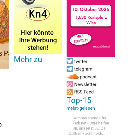
Mehr zu
Top-15
meist-gelesen
Sommerspende für
kath.net - Bitte helfen
O:
SIE uns jetzt JETZT!
Streit kocht hoch: