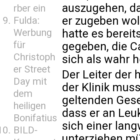
auszugehen, da
rber ein
er zugeben wol
Fulda:
Werbung
hatte es bereit
für
gegeben, die C
Christoph
sich als wahr h
er Street
Der Leiter der
Day mit
der Klinik mus
dem
geltenden Geset
heiligen
dass er an Leu
Bonifatius
sich einer lan
BILD-
unterziehen m