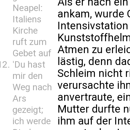
Als er nach ein
Neapel:
ankam, wurde C
Italiens
Intensivstatio
Kirche
Kunststoffhelm
ruft zum
Atmen zu erlei
Gebet auf
lästig, denn d
'Du hast
Schleim nicht r
mir den
verursachte ihm
Weg nach
anvertraute, ei
Ars
Mutter durfte n
gezeigt;
ihm auf der Int
ich werde