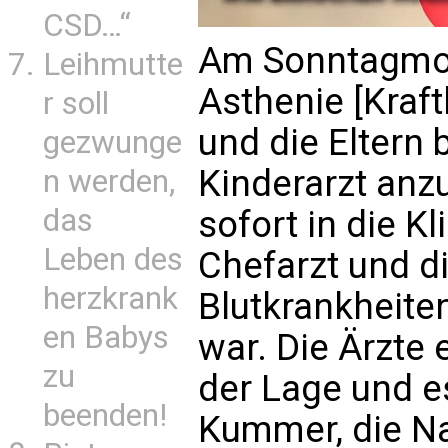
CSD…“
Am Sonntagmor
Leihmutte
Asthenie [Kraft
r soll
und die Eltern 
gezwunge
Kinderarzt anzu
n werden,
das
sofort in die K
Leben des
Chefarzt und di
herzkrank
Blutkrankheiten
en Babys
war. Die Ärzte 
zu
der Lage und e
beenden!
Kummer, die Na