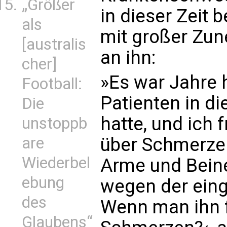
„Größer
in dieser Zeit b
als
mit großer Zu
[australis
an ihn:
cher]
»Es war Jahre h
Football:
Patienten in d
Die
hatte, und ich 
unstoppb
are
über Schmerzen
Wiederbel
Arme und Bein
ebung
wegen der eing
des
Wenn man ihn f
Glaubens“