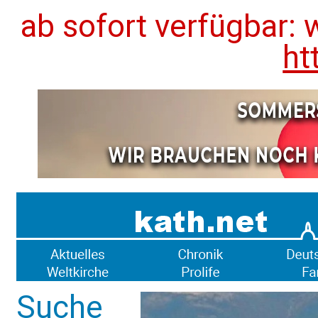
ab sofort verfügbar: 
ht
Suche