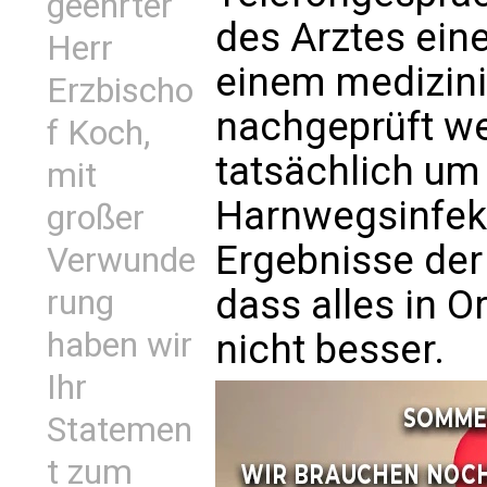
geehrter
des Arztes eine
Herr
einem medizini
Erzbischo
nachgeprüft we
f Koch,
tatsächlich um
mit
Harnwegsinfekt
großer
Ergebnisse der
Verwunde
dass alles in 
rung
haben wir
nicht besser.
Ihr
Statemen
t zum