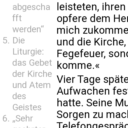
leisteten, ihre
abgescha
opfere dem Herr
fft
werden“
mich zukommen
Die
und die Kirche,
Liturgie:
Fegefeuer, son
das Gebet
komme.«
der Kirche
Vier Tage späte
und Atem
Aufwachen fest,
des
hatte. Seine Mu
Geistes
Sorgen zu mac
„Sehr
Telefongespräc