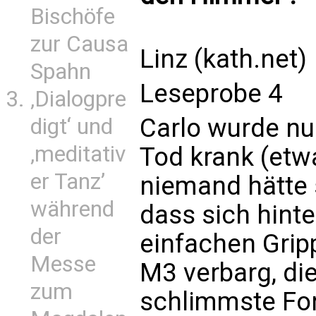
Bischöfe
zur Causa
Linz (kath.net)
Spahn
Leseprobe 4
‚Dialogpre
Carlo wurde nu
digt‘ und
‚meditativ
Tod krank (etw
er Tanz’
niemand hätte 
während
dass sich hinte
der
einfachen Grip
Messe
M3 verbarg, die
zum
schlimmste Fo