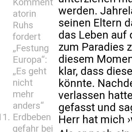
Komment
werden. Jahrel
atorin
seinen Eltern 
Ruhs
das Leben auf 
fordert
zum Paradies z
„Festung
diesem Moment
Europa“:
klar, dass die
„Es geht
könnte. Nachd
nicht
mehr
verlassen hatte
anders“
gefasst und sag
Erdbeben
Herr hat mich ›
gefahr bei