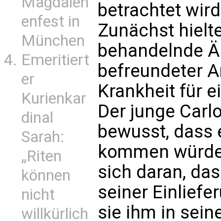
Magdalen
betrachtet wird
enfest in
Zunächst hielt
München
behandelnde Är
Emeritiert
befreundeter Ar
er
Krankheit für 
Kurienkar
Der junge Carlo
dinal
bewusst, dass 
Sarah:
kommen würde. 
„Riten
sich daran, das
können
seiner Einliefe
nicht
sie ihm in sei
willkürlich