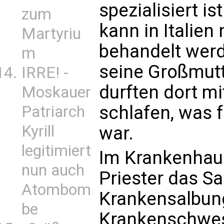
spezialisiert i
zum
kann in Italien
Martyriu
behandelt werd
m
seine Großmutt
IRRE! -
durften dort m
Moskauer
schlafen, was f
Patriarch
Kyrill
war.
legitimiert
Im Krankenhau
nun auch
Priester das S
Atombom
Krankensalbung
be
Krankenschwest