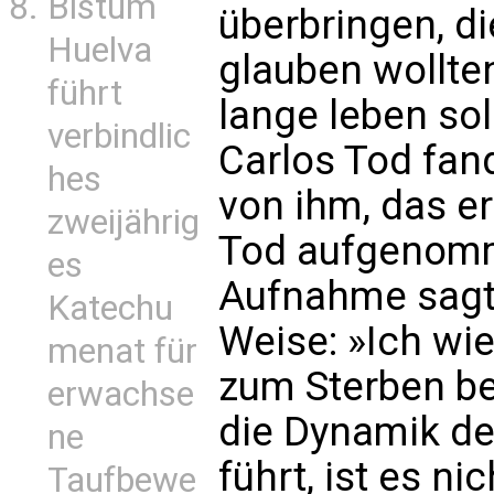
Bistum
überbringen, di
Huelva
glauben wollte
führt
lange leben so
verbindlic
Carlos Tod fan
hes
von ihm, das e
zweijährig
Tod aufgenomm
es
Aufnahme sagte
Katechu
Weise: »Ich wi
menat für
zum Sterben b
erwachse
die Dynamik de
ne
führt, ist es n
Taufbewe