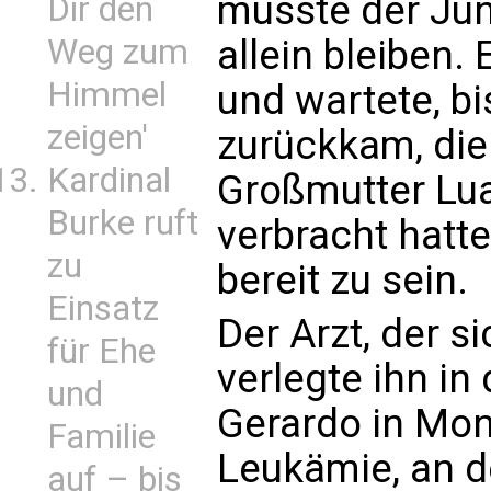
musste der Ju
Dir den
Weg zum
allein bleiben.
Himmel
und wartete, b
zeigen'
zurückkam, die
Kardinal
Großmutter Lu
Burke ruft
verbracht hatte
zu
bereit zu sein.
Einsatz
Der Arzt, der 
für Ehe
verlegte ihn i
und
Gerardo in Monz
Familie
Leukämie, an de
auf – bis