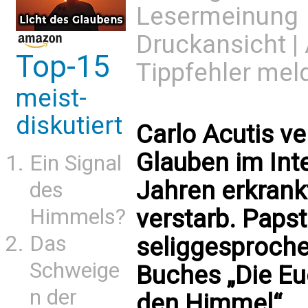
Lesermeinung
Druckansicht
|
Top-15
Tippfehler mel
meist-
diskutiert
Carlo Acutis ve
Glauben im Inte
Ein Signal
Jahren erkrank
des
Himmels?
verstarb. Papst
Das
seliggesproche
Schweige
Buches „Die Eu
n der
den Himmel“.